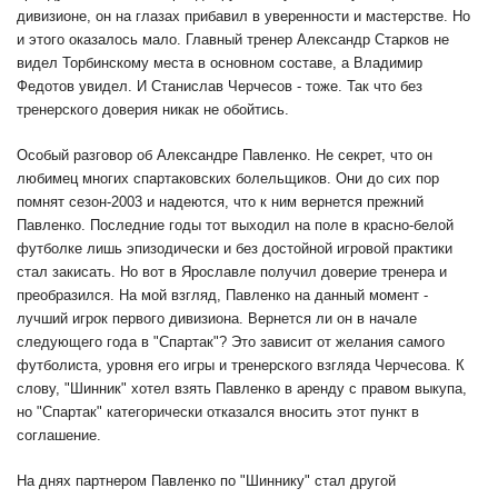
дивизионе, он на глазах прибавил в уверенности и мастерстве. Но
и этого оказалось мало. Главный тренер Александр Старков не
видел Торбинскому места в основном составе, а Владимир
Федотов увидел. И Станислав Черчесов - тоже. Так что без
тренерского доверия никак не обойтись.
Особый разговор об Александре Павленко. Не секрет, что он
любимец многих спартаковских болельщиков. Они до сих пор
помнят сезон-2003 и надеются, что к ним вернется прежний
Павленко. Последние годы тот выходил на поле в красно-белой
футболке лишь эпизодически и без достойной игровой практики
стал закисать. Но вот в Ярославле получил доверие тренера и
преобразился. На мой взгляд, Павленко на данный момент -
лучший игрок первого дивизиона. Вернется ли он в начале
следующего года в "Спартак"? Это зависит от желания самого
футболиста, уровня его игры и тренерского взгляда Черчесова. К
слову, "Шинник" хотел взять Павленко в аренду с правом выкупа,
но "Спартак" категорически отказался вносить этот пункт в
соглашение.
На днях партнером Павленко по "Шиннику" стал другой