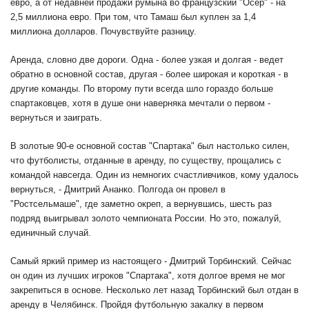
евро, а от недавней продажи румына во французский "Осер" - на
2,5 миллиона евро. При том, что Тамаш был куплен за 1,4
миллиона долларов. Почувствуйте разницу.
Аренда, словно две дороги. Одна - более узкая и долгая - ведет
обратно в основной состав, другая - более широкая и короткая - в
другие команды. По второму пути всегда шло гораздо больше
спартаковцев, хотя в душе они наверняка мечтали о первом -
вернуться и заиграть.
В золотые 90-е основной состав "Спартака" был настолько силен,
что футболисты, отданные в аренду, по существу, прощались с
командой навсегда. Один из немногих счастливчиков, кому удалось
вернуться, - Дмитрий Ананко. Полгода он провел в
"Ростсельмаше", где заметно окреп, а вернувшись, шесть раз
подряд выигрывал золото чемпионата России. Но это, пожалуй,
единичный случай.
Самый яркий пример из настоящего - Дмитрий Торбинский. Сейчас
он один из лучших игроков "Спартака", хотя долгое время не мог
закрепиться в основе. Несколько лет назад Торбинский был отдан в
аренду в Челябинск. Пройдя футбольную закалку в первом