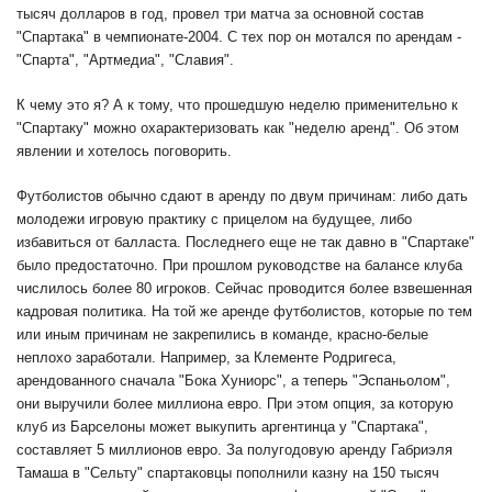
тысяч долларов в год, провел три матча за основной состав
"Спартака" в чемпионате-2004. С тех пор он мотался по арендам -
"Спарта", "Артмедиа", "Славия".
К чему это я? А к тому, что прошедшую неделю применительно к
"Спартаку" можно охарактеризовать как "неделю аренд". Об этом
явлении и хотелось поговорить.
Футболистов обычно сдают в аренду по двум причинам: либо дать
молодежи игровую практику с прицелом на будущее, либо
избавиться от балласта. Последнего еще не так давно в "Спартаке"
было предостаточно. При прошлом руководстве на балансе клуба
числилось более 80 игроков. Сейчас проводится более взвешенная
кадровая политика. На той же аренде футболистов, которые по тем
или иным причинам не закрепились в команде, красно-белые
неплохо заработали. Например, за Клементе Родригеса,
арендованного сначала "Бока Хуниорс", а теперь "Эспаньолом",
они выручили более миллиона евро. При этом опция, за которую
клуб из Барселоны может выкупить аргентинца у "Спартака",
составляет 5 миллионов евро. За полугодовую аренду Габриэля
Тамаша в "Сельту" спартаковцы пополнили казну на 150 тысяч