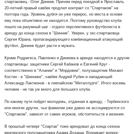
спартаковец - Олег Динеев. Причем перед поездкой в Ярославль
20-летний правый хавбек продлил контракт со "Спартаком" на
полтора года. Уровень дубля он уже перерос, но места в основе
ему пока объективно не находится. Поэтому руководство клуба
пошло на разумный шаг - отдало перспективного футболиста в
аренду до конца сезона в "Шинник". Уверен, у экс-спартаковца
Сергея Юрана, пропагандирующего комбинационный атакующий
футбол, Динеев будет расти и мужать.
Кроме Родригеса, Павленко и Динеева в аренде находятся и другие
спартаковцы: защитники Сергей Кабанов и Евгений Круг -
соответственно в "Алании" и "Мордовии", полузащитник Михаил
Костин - в "Шиннике", хавбек Андрей Рубин и нападающий
Александр Лактионов - в лиепайском "Металлурге". Итого восемь
человек - не так уж много для большого клуба.
По какому пути пойдет молодежь, отданная в аренду, - Торбинского
или многих других, чьи фамилии уже давно не ассоциируются со
"Спартаком", зависит от самих игроков, обстоятельств и везения.
В прошлый четверг "Спартак" тоже арендовал до конца сезона
венгерского полузащитника Адама Дудаша. Возникает вопрос: