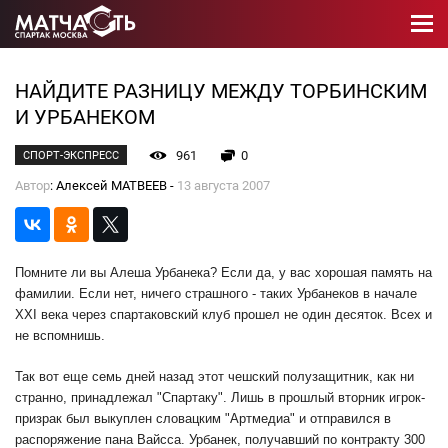
НАЙДИТЕ РАЗНИЦУ МЕЖДУ ТОРБИНСКИМ
И УРБАНЕКОМ
961
0
СПОРТ-ЭКСПРЕСС
Автор
: Алексей МАТВЕЕВ -
13 августа 2007
Помните ли вы Алеша Урбанека? Если да, у вас хорошая память на
фамилии. Если нет, ничего страшного - таких Урбанеков в начале
XXI века через спартаковский клуб прошел не один десяток. Всех и
не вспомнишь.
Так вот еще семь дней назад этот чешский полузащитник, как ни
странно, принадлежал "Спартаку". Лишь в прошлый вторник игрок-
призрак был выкуплен словацким "Артмедиа" и отправился в
распоряжение пана Вайсса. Урбанек, получавший по контракту 300