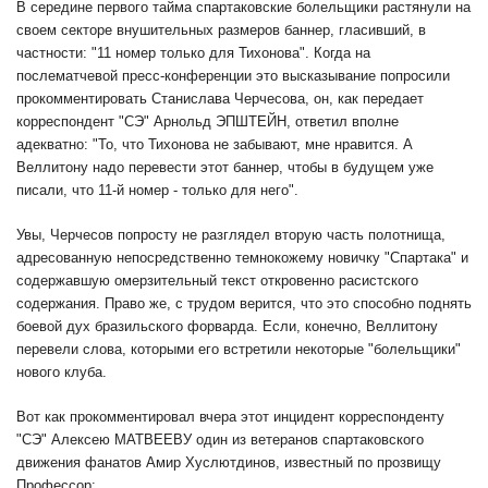
В середине первого тайма спартаковские болельщики растянули на
своем секторе внушительных размеров баннер, гласивший, в
частности: "11 номер только для Тихонова". Когда на
послематчевой пресс-конференции это высказывание попросили
прокомментировать Станислава Черчесова, он, как передает
корреспондент "СЭ" Арнольд ЭПШТЕЙН, ответил вполне
адекватно: "То, что Тихонова не забывают, мне нравится. А
Веллитону надо перевести этот баннер, чтобы в будущем уже
писали, что 11-й номер - только для него".
Увы, Черчесов попросту не разглядел вторую часть полотнища,
адресованную непосредственно темнокожему новичку "Спартака" и
содержавшую омерзительный текст откровенно расистского
содержания. Право же, с трудом верится, что это способно поднять
боевой дух бразильского форварда. Если, конечно, Веллитону
перевели слова, которыми его встретили некоторые "болельщики"
нового клуба.
Вот как прокомментировал вчера этот инцидент корреспонденту
"СЭ" Алексею МАТВЕЕВУ один из ветеранов спартаковского
движения фанатов Амир Хуслютдинов, известный по прозвищу
Профессор: