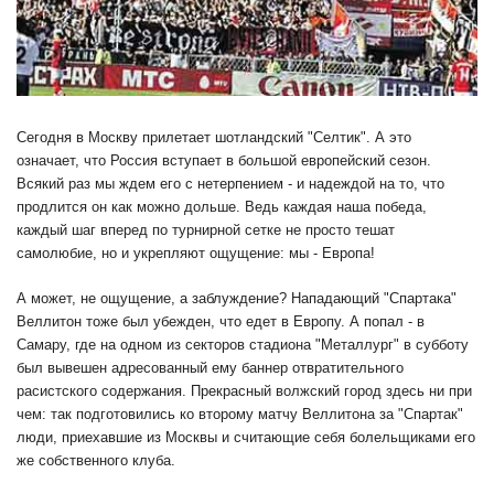
Сегодня в Москву прилетает шотландский "Селтик". А это
означает, что Россия вступает в большой европейский сезон.
Всякий раз мы ждем его с нетерпением - и надеждой на то, что
продлится он как можно дольше. Ведь каждая наша победа,
каждый шаг вперед по турнирной сетке не просто тешат
самолюбие, но и укрепляют ощущение: мы - Европа!
А может, не ощущение, а заблуждение? Нападающий "Спартака"
Веллитон тоже был убежден, что едет в Европу. А попал - в
Самару, где на одном из секторов стадиона "Металлург" в субботу
был вывешен адресованный ему баннер отвратительного
расистского содержания. Прекрасный волжский город здесь ни при
чем: так подготовились ко второму матчу Веллитона за "Спартак"
люди, приехавшие из Москвы и считающие себя болельщиками его
же собственного клуба.