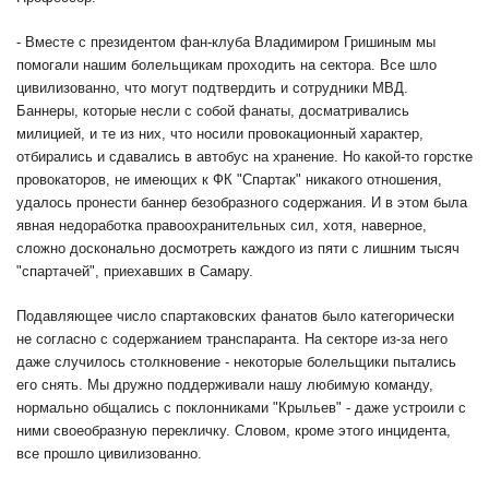
- Вместе с президентом фан-клуба Владимиром Гришиным мы
помогали нашим болельщикам проходить на сектора. Все шло
цивилизованно, что могут подтвердить и сотрудники МВД.
Баннеры, которые несли с собой фанаты, досматривались
милицией, и те из них, что носили провокационный характер,
отбирались и сдавались в автобус на хранение. Но какой-то горстке
провокаторов, не имеющих к ФК "Спартак" никакого отношения,
удалось пронести баннер безобразного содержания. И в этом была
явная недоработка правоохранительных сил, хотя, наверное,
сложно досконально досмотреть каждого из пяти с лишним тысяч
"спартачей", приехавших в Самару.
Подавляющее число спартаковских фанатов было категорически
не согласно с содержанием транспаранта. На секторе из-за него
даже случилось столкновение - некоторые болельщики пытались
его снять. Мы дружно поддерживали нашу любимую команду,
нормально общались с поклонниками "Крыльев" - даже устроили с
ними своеобразную перекличку. Словом, кроме этого инцидента,
все прошло цивилизованно.