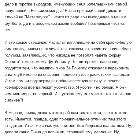
дело в горстке выродков, именующих себя болельщиками самой
популярной в России команды? Разве при всей своей дикости
случай на "Металлурге" - нечто из ряда вон выходящее в нашем
футболе, да и в российской жизни вообще? Признаемся честно:
нет.
И это самое страшное. Расисты, напялившие на себя красно-белую
символику, ничем не отличаются, скажем, от расистов в сине-бело-
голубом, заявляющих, что никогда не позволят надеть форму
"Зенита" темнокожему футболисту. Те, питерские, наверное,
гордятся тем, что чемпион мира Зе Роберту отказался переходить
в их клуб именно из опасения подвергнуться расистским выпадам.
И тем самым подтверждают общеизвестную истину: в основе
ксенофобии всегда лежит убожество. Я убогий - но белый. А он -
чемпион мира, но черный. И я указал ему его место - так кто из нас
сильнее?!
В Европе, принадлежать к которой нам так хочется, все это тоже
есть. Имеется, правда, одно принципиальное отличие: там этого
стыдятся. У нас же зачастую считают безобидными шалостями. Ну,
довели ганца Гьяна до вспышки, стоившей ему удаления. Ну,