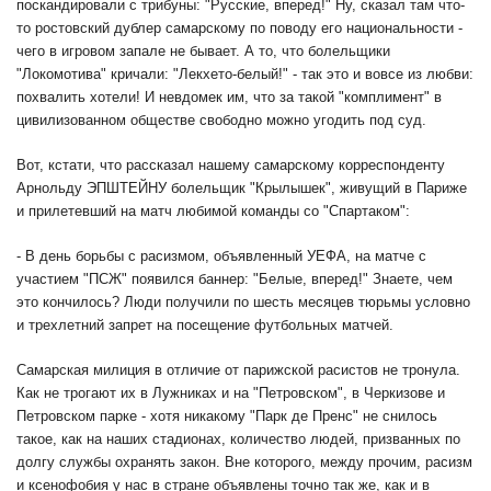
поскандировали с трибуны: "Русские, вперед!" Ну, сказал там что-
то ростовский дублер самарскому по поводу его национальности -
чего в игровом запале не бывает. А то, что болельщики
"Локомотива" кричали: "Лекхето-белый!" - так это и вовсе из любви:
похвалить хотели! И невдомек им, что за такой "комплимент" в
цивилизованном обществе свободно можно угодить под суд.
Вот, кстати, что рассказал нашему самарскому корреспонденту
Арнольду ЭПШТЕЙНУ болельщик "Крылышек", живущий в Париже
и прилетевший на матч любимой команды со "Спартаком":
- В день борьбы с расизмом, объявленный УЕФА, на матче с
участием "ПСЖ" появился баннер: "Белые, вперед!" Знаете, чем
это кончилось? Люди получили по шесть месяцев тюрьмы условно
и трехлетний запрет на посещение футбольных матчей.
Самарская милиция в отличие от парижской расистов не тронула.
Как не трогают их в Лужниках и на "Петровском", в Черкизове и
Петровском парке - хотя никакому "Парк де Пренс" не снилось
такое, как на наших стадионах, количество людей, призванных по
долгу службы охранять закон. Вне которого, между прочим, расизм
и ксенофобия у нас в стране объявлены точно так же, как и в