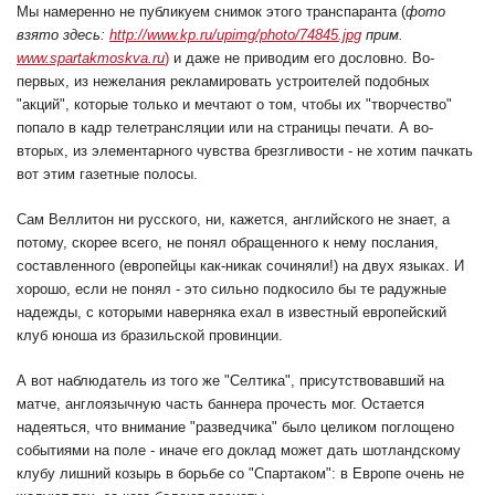
Мы намеренно не публикуем снимок этого транспаранта (
фото
взято здесь:
http://www.kp.ru/upimg/photo/74845.jpg
прим.
www.spartakmoskva.ru
)
и даже не приводим его дословно. Во-
первых, из нежелания рекламировать устроителей подобных
"акций", которые только и мечтают о том, чтобы их "творчество"
попало в кадр телетрансляции или на страницы печати. А во-
вторых, из элементарного чувства брезгливости - не хотим пачкать
вот этим газетные полосы.
Сам Веллитон ни русского, ни, кажется, английского не знает, а
потому, скорее всего, не понял обращенного к нему послания,
составленного (европейцы как-никак сочиняли!) на двух языках. И
хорошо, если не понял - это сильно подкосило бы те радужные
надежды, с которыми наверняка ехал в известный европейский
клуб юноша из бразильской провинции.
А вот наблюдатель из того же "Селтика", присутствовавший на
матче, англоязычную часть баннера прочесть мог. Остается
надеяться, что внимание "разведчика" было целиком поглощено
событиями на поле - иначе его доклад может дать шотландскому
клубу лишний козырь в борьбе со "Спартаком": в Европе очень не