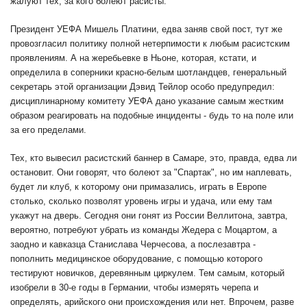
жалуют тех, за кого болеют расисты.
Президент УЕФА Мишель Платини, едва заняв свой пост, тут же
провозгласил политику полной нетерпимости к любым расистским
проявлениям. А на жеребьевке в Ньоне, которая, кстати, и
определила в соперники красно-белым шотландцев, генеральный
секретарь этой организации Дэвид Тейлор особо предупредил:
дисциплинарному комитету УЕФА дано указание самым жестким
образом реагировать на подобные инциденты - будь то на поле или
за его пределами.
Тех, кто вывесил расистский баннер в Самаре, это, правда, едва ли
остановит. Они говорят, что болеют за "Спартак", но им наплевать,
будет ли клуб, к которому они примазались, играть в Европе
столько, сколько позволят уровень игры и удача, или ему там
укажут на дверь. Сегодня они гонят из России Веллитона, завтра,
вероятно, потребуют убрать из команды Жедера с Моцартом, а
заодно и кавказца Станислава Черчесова, а послезавтра -
пополнить медицинское оборудование, с помощью которого
тестируют новичков, деревянным циркулем. Тем самым, который
изобрели в 30-е годы в Германии, чтобы измерять черепа и
определять, арийского они происхождения или нет. Впрочем, разве