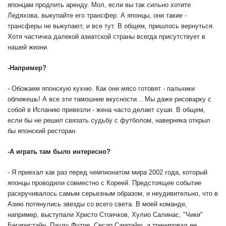
японцам продлить аренду. Мол, если вы так сильно хотите
Ледяхова, выкупайте его трансфер. А японцы, они такие -
трансферы не выкупают, и все тут. В общем, пришлось вернуться.
Хотя частичка далекой азиатской страны всегда присутствует в
нашей жизни.
-
Например?
- Обожаем японскую кухню. Как они мясо готовят - пальчики
оближешь! А все эти тамошние вкусности... Мы даже рисоварку с
собой в Испанию привезли - жена часто делает суши. В общем,
если бы не решил связать судьбу с футболом, наверняка открыл
бы японский ресторан.
-
А играть там было интересно?
- Я приехал как раз перед чемпионатом мира 2002 года, который
японцы проводили совместно с Кореей. Предстоящее событие
раскручивалось самым серьезным образом, и неудивительно, что в
Азию потянулись звезды со всего света. В моей команде,
например, выступали Христо Стоичков, Хулио Салинас, "Чики"
Бегиристайн, Паулу Футре, Сесар Сампайю, а тренировал ее