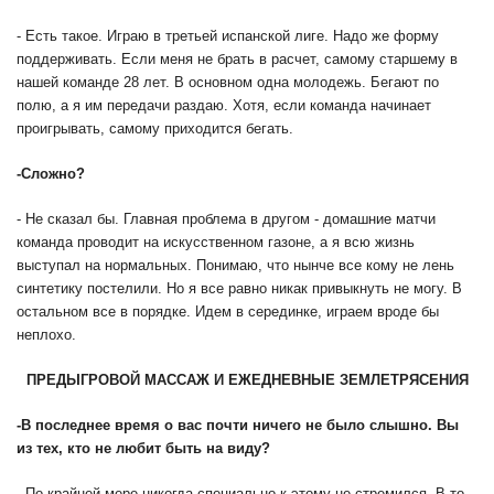
- Есть такое. Играю в третьей испанской лиге. Надо же форму
поддерживать. Если меня не брать в расчет, самому старшему в
нашей команде 28 лет. В основном одна молодежь. Бегают по
полю, а я им передачи раздаю. Хотя, если команда начинает
проигрывать, самому приходится бегать.
-
Сложно?
- Не сказал бы. Главная проблема в другом - домашние матчи
команда проводит на искусственном газоне, а я всю жизнь
выступал на нормальных. Понимаю, что нынче все кому не лень
синтетику постелили. Но я все равно никак привыкнуть не могу. В
остальном все в порядке. Идем в серединке, играем вроде бы
неплохо.
ПРЕДЫГРОВОЙ МАССАЖ И ЕЖЕДНЕВНЫЕ ЗЕМЛЕТРЯСЕНИЯ
-
В последнее время о вас почти ничего не было слышно. Вы
из тех, кто не любит быть на виду?
- По крайней мере никогда специально к этому не стремился. В то