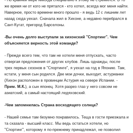
же время ни от кого не прятался - кто хотел, всегда мог меня найти.
Наверное, просто времени много прошло - я ведь 12 с лишним лет
назад сюда уехал. Сначала жил в Хихоне, а недавно перебрался в
Сант-Кугат, пригород Барселоны.
-
Вы очень долго выступали за хихонский "Спортинг". Чем
объясняется верность этой команде?
- Прежде всего тем, что там не хотели меня отпускать, часто
отвергая предложения от других клубов. Лишь однажды, после
трех первых сезонов в "Спортинге", я уехал на год в Японию. Там,
кстати, у меня сын родился. Две мои дочки, выходит, астурианки
(Хихон расположен в провинции Астурия на севере Испании. -
Прим. М.К.
), а сын японец. Хотя разрез глаз у него совсем не
азиатский, а самый настоящий ледяховский.
-
Чем запомнилась Страна восходящего солнца?
- Нашей семье там безумно понравилось. Теща в гости приезжала и
та сказала - высший класс. Мы ведь остаться хотели, но
"Спортинг", которому я по-прежнему принадлежал, не позволил