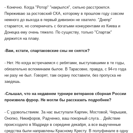
- Конечно. Когда "Ротор" "накрылся", сильно расстроился.
Переживаю за ростовский СКА, которому в прошлом году совсем
немного до выхода в первый дивизион не хватило. "Днепр"
старается, но соперничать с богатыми конкурентами из Киева и
Донецка ему очень тяжело. По существу, только "Спартак"
держится на плаву.
-
Вам, кстати, спартаковские сны не снятся?
- Нет. Но когда встречаемся с ребятами, выступавшими в те годы,
обязательно вспоминаем былое. В Тарасовке, правда, с 94-го года
ни разу не был. Говорят, там охрану поставили, без пропуска не
заедешь.
-
Слышал, что на недавнем турнире ветеранов сборная России
произвела фурор. Не могли бы рассказать подробнее?
- С удовольствием. За нас выступали Карпин, Мостовой, Черышев,
Онопко, Никифоров, Радченко, ваш покорный слуга... Действие
происходило в Мадриде в середине декабря, а все вырученные
средства были направлены Красному Кресту. В полуфинале в одну