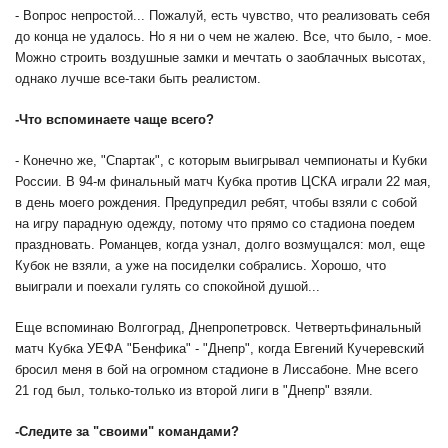
- Вопрос непростой... Пожалуй, есть чувство, что реализовать себя
до конца не удалось. Но я ни о чем не жалею. Все, что было, - мое.
Можно строить воздушные замки и мечтать о заоблачных высотах,
однако лучше все-таки быть реалистом.
-
Что вспоминаете чаще всего?
- Конечно же, "Спартак", с которым выигрывал чемпионаты и Кубки
России. В 94-м финальный матч Кубка против ЦСКА играли 22 мая,
в день моего рождения. Предупредил ребят, чтобы взяли с собой
на игру парадную одежду, потому что прямо со стадиона поедем
праздновать. Романцев, когда узнал, долго возмущался: мол, еще
Кубок не взяли, а уже на посиделки собрались. Хорошо, что
выиграли и поехали гулять со спокойной душой...
Еще вспоминаю Волгоград, Днепропетровск. Четвертьфинальный
матч Кубка УЕФА "Бенфика" - "Днепр", когда Евгений Кучеревский
бросил меня в бой на огромном стадионе в Лиссабоне. Мне всего
21 год был, только-только из второй лиги в "Днепр" взяли.
-
Следите за "своими" командами?