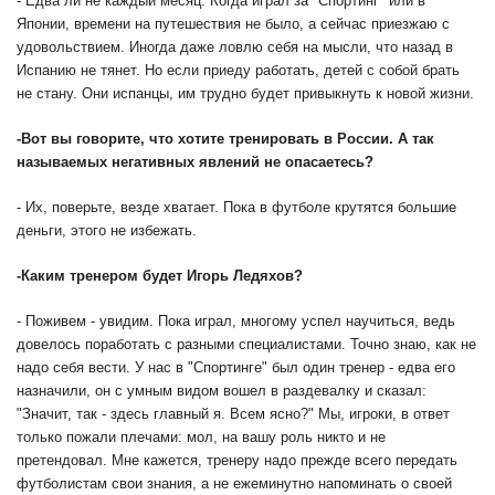
- Едва ли не каждый месяц. Когда играл за "Спортинг" или в
Японии, времени на путешествия не было, а сейчас приезжаю с
удовольствием. Иногда даже ловлю себя на мысли, что назад в
Испанию не тянет. Но если приеду работать, детей с собой брать
не стану. Они испанцы, им трудно будет привыкнуть к новой жизни.
-
Вот вы говорите, что хотите тренировать в России. А так
называемых негативных явлений не опасаетесь?
- Их, поверьте, везде хватает. Пока в футболе крутятся большие
деньги, этого не избежать.
-
Каким тренером будет Игорь Ледяхов?
- Поживем - увидим. Пока играл, многому успел научиться, ведь
довелось поработать с разными специалистами. Точно знаю, как не
надо себя вести. У нас в "Спортинге" был один тренер - едва его
назначили, он с умным видом вошел в раздевалку и сказал:
"Значит, так - здесь главный я. Всем ясно?" Мы, игроки, в ответ
только пожали плечами: мол, на вашу роль никто и не
претендовал. Мне кажется, тренеру надо прежде всего передать
футболистам свои знания, а не ежеминутно напоминать о своей