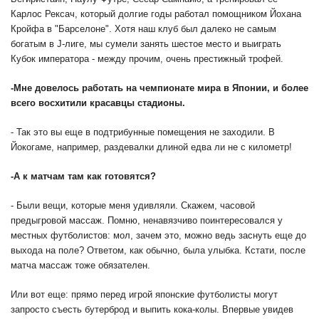
Карлос Рексач, который долгие годы работал помощником Йохана
Кройфа в "Барселоне". Хотя наш клуб был далеко не самым
богатым в J-лиге, мы сумели занять шестое место и выиграть
Кубок императора - между прочим, очень престижный трофей.
-
Мне довелось работать на чемпионате мира в Японии, и более
всего восхитили красавцы стадионы.
- Так это вы еще в подтрибунные помещения не заходили. В
Йокогаме, например, раздевалки длиной едва ли не с километр!
-
А к матчам там как готовятся?
- Были вещи, которые меня удивляли. Скажем, часовой
предыгровой массаж. Помню, ненавязчиво поинтересовался у
местных футболистов: мол, зачем это, можно ведь заснуть еще до
выхода на поле? Ответом, как обычно, была улыбка. Кстати, после
матча массаж тоже обязателен.
Или вот еще: прямо перед игрой японские футболисты могут
запросто съесть бутерброд и выпить кока-колы. Впервые увидев