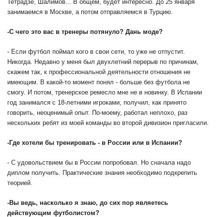
Тетрадзе, Шалимов... В общем, будет интересно. До 25 января
занимаемся в Москве, а потом отправляемся в Турцию.
-
С чего это вас в тренеры потянуло? Дань моде?
- Если футбол поймал кого в свои сети, то уже не отпустит.
Никогда. Недавно у меня был двухлетний перерыв по причинам,
скажем так, к профессиональной деятельности отношения не
имеющим. В какой-то момент понял - больше без футбола не
смогу. И потом, тренерское ремесло мне не в новинку. В Испании
год занимался с 18-летними игроками, получил, как принято
говорить, неоценимый опыт. По-моему, работал неплохо, раз
нескольких ребят из моей команды во второй дивизион пригласили.
-
Где хотели бы тренировать - в России или в Испании?
- С удовольствием бы в России попробовал. Но сначала надо
диплом получить. Практические знания необходимо подкрепить
теорией.
-
Вы ведь, насколько я знаю, до сих пор являетесь
действующим футболистом?