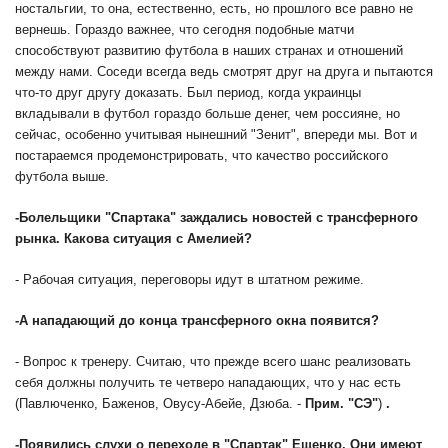
ностальгии, то она, естественно, есть, но прошлого все равно не
вернешь. Гораздо важнее, что сегодня подобные матчи
способствуют развитию футбола в наших странах и отношений
между нами. Соседи всегда ведь смотрят друг на друга и пытаются
что-то друг другу доказать. Был период, когда украинцы
вкладывали в футбол гораздо больше денег, чем россияне, но
сейчас, особенно учитывая нынешний "Зенит", впереди мы. Вот и
постараемся продемонстрировать, что качество российского
футбола выше.
-
Болельщики "Спартака" заждались новостей с трансферного
рынка. Какова ситуация с Амелией?
- Рабочая ситуация, переговоры идут в штатном режиме.
-
А нападающий до конца трансферного окна появится?
- Вопрос к тренеру. Считаю, что прежде всего шанс реализовать
себя должны получить те четверо нападающих, что у нас есть
(Павлюченко, Баженов, Овусу-Абейе, Дзюба. -
Прим. "СЭ"
)
.
-
Появились слухи о переходе в "Спартак" Ещенко. Они имеют