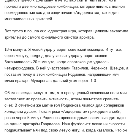
удалось где-то к 13-й минуте не только сбить темп игры, но и
пронести две многоходовые комбинации, которые явились полной
неожиданностью как для защитников «Андерлехта», так и для
многочисленных зрителей.
Вот тут-то и пошла обо юдоострая игра, которая целиком захватила
зрителей до самого финального свистка арбитра.
18-я минута. Угловой удар у ворот советской команды. И тут же,
через минуту, подряд два угловых удара у ворот хозяев.
Заканчивалась 20-я минута, когда спартаковцам удалась
четырехходовка. В ней участвовали Гаврилов, Черенков, Швецов, а
поставил точку в этой комбинации Родионов, направивший мяч
мимо вратаря Мунарона в дальний угол ворот. 1:0.
Обычно всегда пишут о том, что пропущенный хозяевами поля мяч
заставляет их проявить активность, чтобы побыстрее сравнять
счет. В отчетном же матче гол Родионова явился для соперников
холодным душем. Пока игроки «Андерлехта» приходили в себя,
ровно через 5 минут Родионов превосходным пасом выводит один
на один с вратарём Гаврилова. Наш футболист ловко ни скорости
подрабатывает мяч под свою левую ногу, и, когда казалось, что он