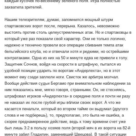
каждый кусочек по-весеннему зеленого поля. Игра полностью
захватила зрителей.
Нашим телезрителям, думаю, запомнился мощный штурм
спартаковских ворот после, перерына. Казалось, невозможно
выстоять против столь целеустремленных атак. Но и спартаковцы в
который уже раз показали свой характер. Они не только логично,
надежно и технично провели все операции сбивания темпа атак
бельгийского клуба, но и отвечали хотя и редкими, но острейшими
контратаками. Одна из них на 50 и минуте едва не привели к голу.
Защитник Сочнов, войдя на скорости в штрафную, пытался из
удобной позиции ударить по воротам «Андерлехта», но в этот
момент ему сзади заплели ноги. Свисток же арбитра молчал.
Вообще действия судьи Бергамо при внимательном наблюдении за
ним показались мне, мягко говоря, странными. Он, не стесняясь,
штрафовал игроков «Андерлехта» в середине поля и почти ни разу
не наказал их после грубой игры вблизи своих ворот. А что же
касается пенальти, который во втором тайме он выдумал (другого
слова и не подберешь), то, предполагаю, это была не ошибка, а
скорее преднамеренное действие, ведь к тому времени счет уже
был лишь 3:2 в пользу хозяев поля (второй мяч в их ворота на 82-й
минуте забил Гладилин, заменивший Швецова). В такой ситуации