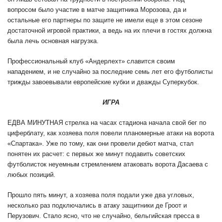
вопросом было участие в матче защитника Морозова, да и
остальные его партнеры по защите не имели еще в этом сезоне
достаточной игровой практики, а ведь на их плечи в гостях должна
была лечь основная нагрузка.
Профессиональный клуб «Андерлехт» славится своим
нападением, и не случайно за последние семь лет его футболисты
трижды завоевывали европейские кубки и дважды Суперкубок.
ИГРА
ЕДВА МИНУТНАЯ стрелка на часах стадиона начала свой бег по
циферблату, как хозяева поля повели планомерные атаки на ворота
«Спартака». Уже по тому, как они провели дебют матча, стал
понятен их расчет: с первых же минут подавить советских
футболисток неуемным стремлением атаковать ворота Дасаева с
любых позиций.
Прошло пять минут, а хозяева поля подали уже два угловых,
несколько раз подключались в атаку защитники де Гроот и
Перузович. Стало ясно, что не случайно, бельгийская пресса в