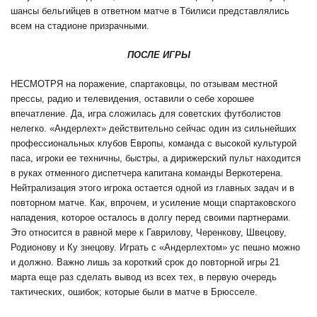
шансы бельгийцев в ответном матче в Тбилиси представлялись
всем на стадионе призрачными.
ПОСЛЕ ИГРЫ
НЕСМОТРЯ на поражение, спартаковцы, по отзывам местной
прессы, радио и телевидения, оставили о себе хорошее
впечатление. Да, игра сложилась для советских футболистов
нелегко. «Андерлехт» действительно сейчас один из сильнейших
профессиональных клубов Европы, команда с высокой культурой
паса, игроки ее техничны, быстры, а дирижерский пульт находится
в руках отменного диспетчера капитана команды Веркотерена.
Нейтрализация этого игрока остается одной из главных задач и в
повторном матче. Как, впрочем, и усиление мощи спартаковского
нападения, которое осталось в долгу перед своими партнерами.
Это относится в равной мере к Гаврилову, Черенкову, Швецову,
Родионову и Ку знецову. Играть с «Андерлехтом» ус пешно можно
и должно. Важно лишь за короткий срок до повторной игры 21
марта еще раз сделать вывод из всех тех, в первую очередь
тактических, ошибок; которые были в матче в Брюсселе.