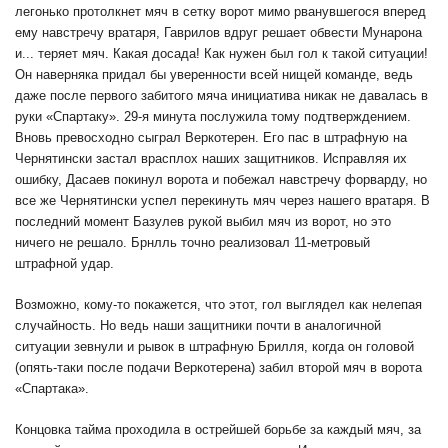
легонько протолкнет мяч в сетку ворот мимо рванувшегося вперед
ему навстречу вратаря, Гаврилов вдруг решает обвести Мунарона
и... теряет мяч. Какая досада! Как нужен был гол к такой ситуации!
Он наверняка придал бы уверенности всей нищей команде, ведь
даже после первого забитого мяча инициатива никак не давалась в
руки «Спартаку». 29-я минута послужила тому подтверждением.
Вновь превосходно сыграл Веркотерен. Его пас в штрафную на
Чернятински застал врасплох наших защитников. Исправляя их
ошибку, Дасаев покинул ворота и побежал навстречу форварду, но
все же Чернятински успел перекинуть мяч через нашего вратаря. В
последний момент Базулев рукой выбил мяч из ворот, но это
ничего не решало. Брнлль точно реализовал 11-метровый
штрафной удар.
Возможно, кому-то покажется, что этот, гол выглядел как нелепая
случайность. Но ведь наши защитники почти в аналогичной
ситуации зевнули и рывок в штрафную Брилля, когда он головой
(опять-таки после подачи Веркотерена) забил второй мяч в ворота
«Спартака».
Концовка тайма проходила в острейшей борьбе за каждый мяч, за