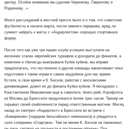
центру. Особое внимание мы уделим Черенкову, Гаврилову и
Родионову...»
Много рассуждений в местной прессе было и о том, что советские
футболисты в начале марта, после зимнего перерыва, вряд ли
сумеют набрать к матчу с «Андерлехтом» хорошую спортивную
форму.
После того как уже три наших клуба успешно выступали на
весенних этапах европейских турниров и доходили до финалов, а
киевляне и тбилисцы выигрывали Кубок кубков, мы вправе
предполагать, что постепенно и другие команды накапливают опыт
подготовки к таким играм в самое неудобное для нас время.
Кстати, в свое время и К. Бесков, работая с московскими
динамовцами, довел их до финала Кубка кубков. Я беседовал с
Константином Ивановичем еще в самолете, благо рейс Аэрофлота
из Москвы до Брюсселя продолжался более трех часов. Тренер не
скрывал своей озабоченности перед ответственным матчем. Месяц
назад он смотрел «Андерлехт» в Брюсселе во встрече с
«Бевереном» (лидером бельгийского чемпионата) и убедился в
силе соперника «Спартака». Тем не менее К. Бесков не паниковал,
он лишь сетовал на трудности в построении обороны. Под