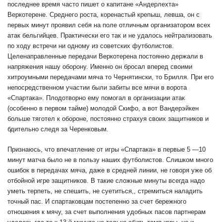
последнее время часто пишет о капитане «Андерлехта»
Веркотерене. Среднего роста, коренастый крепыш, левша, он с
первых минут проявил себя на поле отличным организатором всех
атак бельгийцев. Практически его так и не удалось нейтрализовать
по ходу встречи ни одному из советских футболистов.
Целенаправленные передачи Веркотерена постоянно держали в
напряжения нашу оборону. Именно он бросал вперед своими
хитроумными передачами мяча то Чернятински, то Брилля. При его
непосредственном участии были забиты все мячи в ворота
«Спартака». Плодотворно ему помогал в организации атак
(особенно в первом тайме) молодой Скифо, а вот Вандерэйкен
больше тяготел к обороне, постоянно страхуя своих защитников и
бдительно следя за Черенковым.
Признаюсь, что впечатление от игры «Спартака» в первые 5 —10
минут матча было не в пользу наших футболистов. Слишком много
ошибок в передачах мяча, даже в средней линии, не говоря уже об
отбойной игре защитников. В такие сложные минуты всегда надо
уметь терпеть, не спешить, не суетиться,, стремиться наладить
точный пас. И спартаковцам постепенно за счет бережного
отношения к мячу, за счет выполнения удобных пасов партнерам