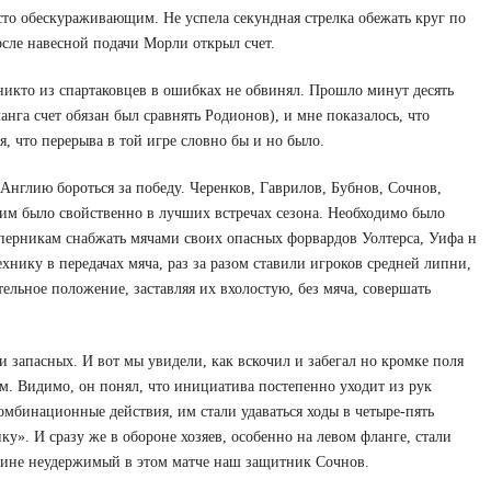
сто обескураживающим. Не успела секундная стрелка обежать круг по
сле навесной подачи Морли открыл счет.
никто из спартаковцев в ошибках не обвинял. Прошло минут десять
анга счет обязан был сравнять Родионов), и мне показалось, что
 что перерыва в той игре словно бы и но было.
 Англию бороться за победу. Черенков, Гаврилов, Бубнов, Сочнов,
 им было свойственно в лучших встречах сезона. Необходимо было
соперникам снабжать мячами своих опасных форвардов Уолтерса, Уифа н
нику в передачах мяча, раз за разом ставили игроков средней липни,
ельное положение, заставляя их вхолостую, без мяча, совершать
и запасных. И вот мы увидели, как вскочил и забегал но кромке поля
ам. Видимо, он понял, что инициатива постепенно уходит из рук
омбинационные действия, им стали удаваться ходы в четыре-пять
нку». И сразу же в обороне хозяев, особенно на левом фланге, стали
стине неудержимый в этом матче наш защитник Сочнов.