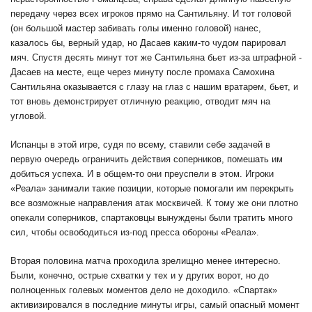
передачу через всех игроков прямо на Сантильяну. И тот головой
(он большой мастер забивать голы именно головой) нанес,
казалось бы, верный удар, но Дасаев каким-то чудом парировал
мяч. Спустя десять минут тот же Сантильяна бьет из-за штрафной -
Дасаев на месте, еще через минуту после промаха Самохина
Сантильяна оказывается с глазу на глаз с нашим вратарем, бьет, и
тот вновь демонстрирует отличную реакцию, отводит мяч на
угловой.
Испанцы в этой игре, судя по всему, ставили себе задачей в
первую очередь ограничить действия соперников, помешать им
добиться успеха. И в общем-то они преуспели в этом. Игроки
«Реала» занимали такие позиции, которые помогали им перекрыть
все возможные направления атак москвичей. К тому же они плотно
опекали соперников, спартаковцы вынуждены были тратить много
сил, чтобы освободиться из-под пресса обороны «Реала».
Вторая половина матча проходила зрелищно менее интересно.
Были, конечно, острые схватки у тех и у других ворот, но до
полноценных голевых моментов дело не доходило. «Спартак»
активизировался в последние минуты игры, самый опасный момент