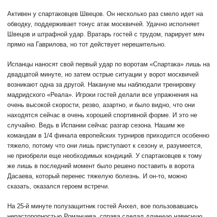
Активен у спартаковцев Швецов. Он несколько раз смело идет на
обводку, поддерживает тонус атак москвичей. Удачно исполняет
Швецов и штрафной удар. Вратарь гостей с трудом, парирует мяч
прямо на Гаврилова, но тот действует нерешительно.
Испанцы наносят свой первый удар по воротам «Спартака» лишь на
двадцатой минуте, но затем острые ситуации у ворот москвичей
возникают одна за другой. Накануне мы наблюдали тренировку
мадридского «Реала». Игроки гостей делали все упражнения на
очень высокой скорости, резво, азартно, и было видно, что они
находятся сейчас в очень хорошей спортивной форме. И это не
случайно. Ведь в Испании сейчас разгар сезона. Нашим же
командам в 1/4 финала европейских турниров приходится особенно
тяжело, потому что они лишь приступают к сезону и, разумеется,
не приобрели еще необходимых кондиций. У спартаковцев к тому
же лишь в последний момент было решено поставить в ворота
Дасаева, который перенес тяжелую болезнь. И он-то, можно
сказать, оказался героем встречи.
На 25-й минуте полузащитник гостей Анхел, вое пользовавшись
нерасторопностью Романцева, справа сделал длинную навесную