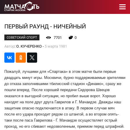
ПЕРВЫЙ РАУНД - НИЧЕЙНЫЙ
7701
0
СОВЕТСКИЙ СПОРТ
Автор
: О. КУЧЕРЕНКО -
5 марта 1981
Пожалуй, лучшими для «Спартака» в этом матче были первые
двадцать минут игры. Москвичи, бурно поддерживаемые зрителями
до отказа заполнившими тбилисский стадион «Динамо», сразу же
пошли вперед. После хорошей передачи Сидорова Швецов
оказался в выгодной ситуации, но пробил выше ворот. Хорошо
находят на поле друг друга Гаврилов и Г. Мачаидзе. Дважды наш
защитник опасно подключается в атаку. В первом случае мяч
после его удара проходит рядом со штангой, а во втором опять-
таки после паса Гаврилова - Г. Мачаидзе осуществляет острый
проход, но его сбивают недозволенным, приемом перед штрафной.