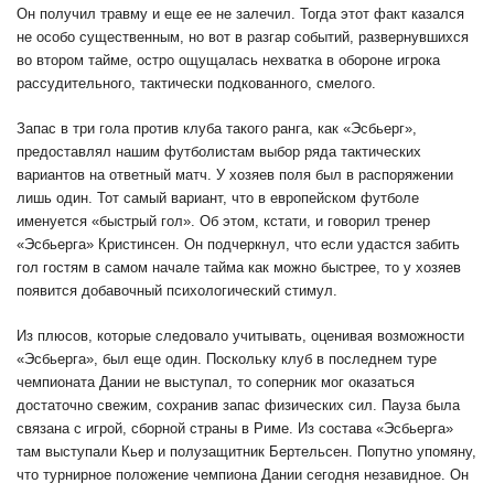
Он получил травму и еще ее не залечил. Тогда этот факт казался
не особо существенным, но вот в разгар событий, развернувшихся
во втором тайме, остро ощущалась нехватка в обороне игрока
рассудительного, тактически подкованного, смелого.
Запас в три гола против клуба такого ранга, как «Эсбьерг»,
предоставлял нашим футболистам выбор ряда тактических
вариантов на ответный матч. У хозяев поля был в распоряжении
лишь один. Тот самый вариант, что в европейском футболе
именуется «быстрый гол». Об этом, кстати, и говорил тренер
«Эсбьерга» Кристинсен. Он подчеркнул, что если удастся забить
гол гостям в самом начале тайма как можно быстрее, то у хозяев
появится добавочный психологический стимул.
Из плюсов, которые следовало учитывать, оценивая возможности
«Эсбьерга», был еще один. Поскольку клуб в последнем туре
чемпионата Дании не выступал, то соперник мог оказаться
достаточно свежим, сохранив запас физических сил. Пауза была
связана с игрой, сборной страны в Риме. Из состава «Эсбьерга»
там выступали Кьер и полузащитник Бертельсен. Попутно упомяну,
что турнирное положение чемпиона Дании сегодня незавидное. Он