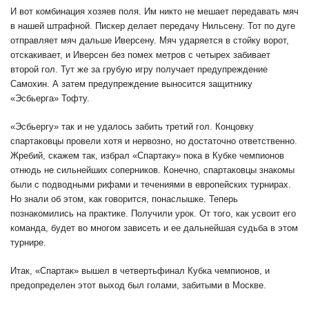
И вот комбинация хозяев поля. Им никто не мешает передавать мяч
в нашей штрафной. Пискер делает передачу Нильсену. Тот по дуге
отправляет мяч дальше Иверсену. Мяч ударяется в стойку ворот,
отскакивает, и Иверсен без помех метров с четырех забивает
второй гол. Тут же за грубую игру получает предупреждение
Самохин. А затем предупреждение выносится защитнику
«Эсбьерга» Тофту.
«Эсбьергу» так и не удалось забить третий гол. Концовку
спартаковцы провели хотя и нервозно, но достаточно ответственно.
Жребий, скажем так, избрал «Спартаку» пока в Кубке чемпионов
отнюдь не сильнейших соперников. Конечно, спартаковцы знакомы
были с подводными рифами и течениями в европейских турнирах.
Но знали об этом, как говорится, понаслышке. Теперь
познакомились на практике. Получили урок. От того, как усвоит его
команда, будет во многом зависеть и ее дальнейшая судьба в этом
турнире.
Итак, «Спартак» вышел в четвертьфинал Кубка чемпионов, и
предопределен этот выход был голами, забитыми в Москве.