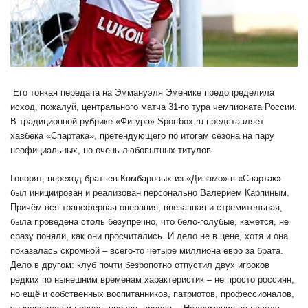
Его тонкая передача на Эммануэля Эменике предопределила
исход, пожалуй, центрального матча 31-го тура чемпионата России.
В традиционной рубрике «Фигура» Sportbox.ru представляет
хавбека «Спартака», претендующего по итогам сезона на пару
неофициальных, но очень любопытных титулов.
Говорят, переход братьев Комбаровых из «Динамо» в «Спартак»
был инициирован и реализован персонально Валерием Карпиным.
Причём вся трансферная операция, внезапная и стремительная,
была проведена столь безупречно, что бело-голубые, кажется, не
сразу поняли, как они просчитались. И дело не в цене, хотя и она
показалась скромной – всего-то четыре миллиона евро за брата.
Дело в другом: клуб почти безропотно отпустил двух игроков
редких по нынешним временам характеристик – не просто россиян,
но ещё и собственных воспитанников, патриотов, профессионалов,