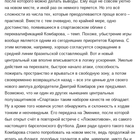
после которого можно делать выводы. Ему ещё не совсем уютно
на новом месте, и иной раз он немного теряется. Но это всё
сложности из числа тех, которые преодолеваются проще всего –
практикой. Вместе с тем очевидно, по крайней мере, одно
достоинство, появившееся в спартаковском облике с
переквалификацией Комбарова, – темп. Похоже, убыстрение игры
вообще является одним из сегодняшних приоритетов Карпина. С
этим мотивом, например, хорошо согласуется сокращение в
средней линии бразильской составляющей. Вот и новый
центральный хав вполне вписывается в логику ускорения. Умелые
действия на перехвате, быстрое начало атаки, способность
пожирать пространство и врываться в свободную зону, а потом
своевременно возвращаться назад – все эти ценные для своего
нового амплуа добродетели Дмитрий Комбаров уже предъявил.
Возможно, что ни один из других нынешних центральных
полузащитников «Спартака» таким набором качеств не обладает.
Ну а кроме того новичок успел обнаружить и склонность к ходам
тонким и неочевидным. Его передача на Эменике, после которой
был открыт счёт в повторной встрече с «Локомотивом», из самого
настоящего барселонского футбола. Даже ради одного такого паса
Комбарова стоило попробовать на новом месте, ведь продолжай он
играть на фланге, подобных талантов в нём, наверное, никто бы и