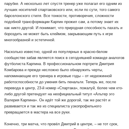
парубке. А несколько лет спустя тренер уже полагал его одним из
лучших носителей спартаковского или, если по сути, того самого
барселонского стиля. Все тонкости, противоречия, сложности
подобной трансформации Карпин прожил сам, а потому знает их
как никто другой. И понимает, что природная способность пахать и
бороздить не может быть клеймом, закрывающим путь к игре
многообразной и эстетичной.
Насколько известно, одной из популярных в красно-белом
сообществе забав является поиск в сегодняшней команде аналогов
футболиста Карпина. В профессиональном портрете Дмитрия
Комбарова и прежде несложно было обнаружить черты,
напоминающие его тренера в игровые годы – от недюжинной
работоспособности до умения бить пенальти. Теперь же, после
перевода в центр, 23-й номер «Спартака», пожалуй, более чем кто-
либо другой претендует на неофициальный титул «Альтер эго
Валерия Карпина». Он идёт той же дорогой, так же растёт и
развивается и так же из специалиста узкопрофильного
превращается в мастера на все руки.
Конечно, три матча, что провёл Дмитрий в центре, – не тот срок,