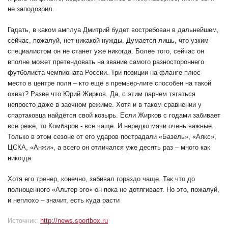
не заподозрил.
Гадать, в каком амплуа Дмитрий будет востребован в дальнейшем,
сейчас, пожалуй, нет никакой нужды. Думается лишь, что узким
специалистом он не станет уже никогда. Более того, сейчас он
вполне может претендовать на звание самого разностороннего
футболиста чемпионата России. Три позиции на фланге плюс
место в центре поля – кто ещё в премьер-лиге способен на такой
охват? Разве что Юрий Жирков. Да, с этим парнем тягаться
непросто даже в заочном режиме. Хотя и в таком сравнении у
спартаковца найдётся свой козырь. Если Жирков с годами забивает
всё реже, то Комбаров - всё чаще. И нередко мячи очень важные.
Только в этом сезоне от его ударов пострадали «Базель», «Аякс»,
ЦСКА, «Анжи», а всего он отличался уже десять раз – много как
никогда.
Хотя его тренер, конечно, забивал гораздо чаще. Так что до
полноценного «Альтер эго» он пока не дотягивает. Но это, пожалуй,
и неплохо – значит, есть куда расти
Источник:
http://news.sportbox.ru