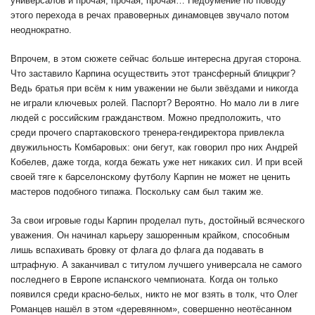
универсалов и прочая, прочая, прочая… Недоумение по поводу
этого перехода в речах правоверных динамовцев звучало потом
неоднократно.
Впрочем, в этом сюжете сейчас больше интересна другая сторона.
Что заставило Карпина осуществить этот трансферный блицкриг?
Ведь братья при всём к ним уважении не были звёздами и никогда
не играли ключевых ролей. Паспорт? Вероятно. Но мало ли в лиге
людей с российским гражданством. Можно предположить, что
среди прочего спартаковского тренера-гендиректора привлекла
двужильность Комбаровых: они бегут, как говорил про них Андрей
Кобелев, даже тогда, когда бежать уже нет никаких сил. И при всей
своей тяге к барселонскому футболу Карпин не может не ценить
мастеров подобного типажа. Поскольку сам был таким же.
За свои игровые годы Карпин проделал путь, достойный всяческого
уважения. Он начинал карьеру зашоренным крайком, способным
лишь вспахивать бровку от флага до флага да подавать в
штрафную. А заканчивал с титулом лучшего универсала не самого
последнего в Европе испанского чемпионата. Когда он только
появился среди красно-белых, никто не мог взять в толк, что Олег
Романцев нашёл в этом «деревянном», совершенно неотёсанном