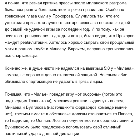
я понял, что резкая критика прессы после миланского разгрома
была воспринята большинством игроков правильно. Особенно
тревожные глаза были у Прохорова. Случилось так, что его
удостоили приза для лучшего вратаря сезона за не сколько дней
до самой не удачной игры за последний год. И по тому, как он
неистово тренировался в дождь и ветер, было видно, что Прохоров
жаждет реабилитации. Хотелось хорошо сыграть свой прощальный
матч в родном клубе и Минаеву. Впрочем, исправно тренировались
все спартаковцы.
Конечно же, в душе никто не надеялся на выигрыш 5:0 у «Милана»,
команды с хорошо и давно отлаженной защитой. Но самолюбие
обязывало спартаковцев не ударить в грязь лицом.
Понимая, что «Милан» поведет игру «от обороны» (потом это
подтвердил Траппатони), москвичи решили выдвинуть вперед
Минаева и Булгакова (настоящих-то форвардов команде нынче
нет), третьим вместе в обстановке должны становиться то Папаев,
то Гладилин, то Осянин. Ловчев получил место в средней линии, а
Букиевскому было предложено использовать свой отличный
настильный удар с дальней дистанции.