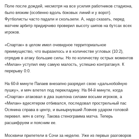
Поле после дождей, несмотря на все усилия работников стадиона,
было вязким (особенно вдоль боковых линий и у ворот).
Футболисты часто падали и скользили. А, надо сказать, перед
матчем арбитр придирчиво проверил высоту шипов на бутсах всех
игроков.
«Спартак» в целом имел очевидное территориальное
преимущество, что выразилось и в количестве угловых (10:2),
отрядив в атаку большие силы. Но по количеству острых моментов
«Милан» уступил ему самую малость, успешно контратакуя. К
перерыву 0:0.
На 60-й минуте Папаев внезапно разрядил свою «дальнобойную
пушку», и мяч влетел под перекладину. На 84-й минуте, когда
«Спартак» атаковал в два эшелона силами восьми игроков, а
«Милан» вдесятером отбивался, последовал прострельный пас
Осянина справа в центр, и вынырнувший Ловчев ударом головой
перевел. мяч в сетку. Такова стенограмма матча. Теперь
расшифруем и поясним ее.
Москвичи прилетели в Сочи за неделю. Уже из первых разговоров