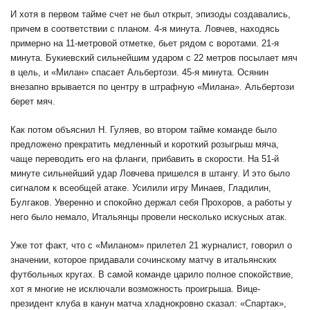
И хотя в первом тайме счет не был открыт, эпизоды создавались,
причем в соответствии с планом. 4-я минута. Ловчев, находясь
примерно на 11-метровой отметке, бьет рядом с воротами. 21-я
минута. Букиевский сильнейшим ударом с 22 метров посылает мяч
в цель, и «Милан» спасает Альбертози. 45-я минута. Осянин
внезапно врывается по центру в штрафную «Милана». Альбертози
берет мяч.
Как потом объяснил Н. Гуляев, во втором тайме команде было
предложено прекратить медленный и короткий розыгрыш мяча,
чаще переводить его на фланги, прибавить в скорости. На 51-й
минуте сильнейший удар Ловчева пришелся в штангу. И это было
сигналом к всеобщей атаке. Усилили игру Минаев, Гладилин,
Булгаков. Уверенно и спокойно держал себя Прохоров, а работы у
него было немало, Итальянцы провели несколько искусных атак.
Уже тот факт, что с «Миланом» прилетел 21 журналист, говорил о
значении, которое придавали сочинскому матчу в итальянских
футбольных кругах. В самой команде царило полное спокойствие,
хот я многие не исключали возможность проигрыша. Вице-
президент клуба в канун матча хладнокровно сказал: «Спартак»,