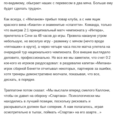
по-видимому, обыграет наших с перевесом в два мяча. Больше ему
будет сделать трудно».
Как всегда, с «Миланом» прибыл повар клуба, а с ним ящик
красного вина «Кианти» и знаменитые «спагетти». Команда, только
что выиграв 2:1 принципиальный матч чемпионата у «Интера»,
прилетела в Сочи за 48 часов до игры. Провела накануне утром
небольшую, но веселую игру - разминку с мячом (нечто вроде
«пятнашек» в круге), а через четыре часа после матча улетела на
очередной тур национального чемпионата. Все внешне выглядело
деловито, профессионально. Но все же мы заметили, что счет 0:2
кое-кого из игроков раздосадовал: в раздевалке капитан «Милана»
игрок сборной Бенетти отчитывал некоторых, партнеров за ошибки,
хотя тренеры демонстративно молчали, показывая, что все,
дескать, в порядке.
Траппатони потом сказал: «Мы выслали вперед смелого Каллони,
чтобы он давил на оборону «Спартака». Психологически мы
находились в лучшей позиции, поскольку рисковать и
раскрываться должен был соперник. А нам полагалось, играя
осмотрительно в тылах, поймать «Спартак» на его азарте...»