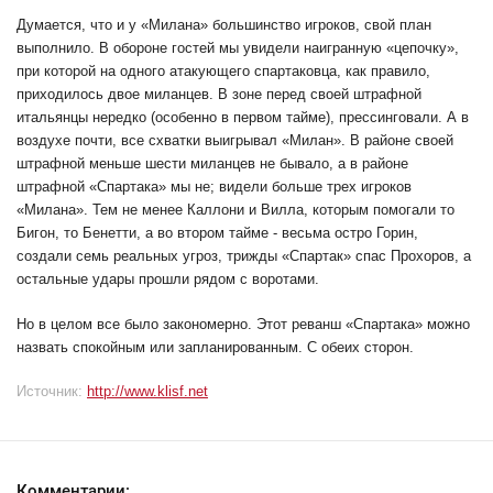
Думается, что и у «Милана» большинство игроков, свой план
выполнило. В обороне гостей мы увидели наигранную «цепочку»,
при которой на одного атакующего спартаковца, как правило,
приходилось двое миланцев. В зоне перед своей штрафной
итальянцы нередко (особенно в первом тайме), прессинговали. А в
воздухе почти, все схватки выигрывал «Милан». В районе своей
штрафной меньше шести миланцев не бывало, а в районе
штрафной «Спартака» мы не; видели больше трех игроков
«Милана». Тем не менее Каллони и Вилла, которым помогали то
Бигон, то Бенетти, а во втором тайме - весьма остро Горин,
создали семь реальных угроз, трижды «Спартак» спас Прохоров, а
остальные удары прошли рядом с воротами.
Но в целом все было закономерно. Этот реванш «Спартака» можно
назвать спокойным или запланированным. С обеих сторон.
Источник:
http://www.klisf.net
Комментарии: