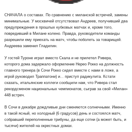
СНАЧАЛА о составах. По сравнению с миланской встречей, замены
минимальные. У москвичей отсутствовал Андреев, получивший два
предупреждения в прошлых кубковых матчах и, кроме того,
повредивший в Милане колено. Правда, руководители команды
разрешили ему приехать на матч, чтобы поболеть за товарищей.
Андреева заменил Гладилин.
У гостей Туроне играл вместо Скала и не прилетел Ривера,
которого дома задержало оформление Нерео Рокко на должность
главного тренера (в Сочи Рокко сидел вместе с нами в ложе, а
игрой руководил Траппатони) и... приступ радикулита. Кстати
сказать, итальянские коллеги сообщили нам, что Ривера стал
рекордсменом национальных чемпионатов, сыграв за свой «Милан»
448 встреч.
В Сочи в декабре дождливые дни сменяются солнечными. Именно
в такой ясный, но холодный (6 градусов) день и состоялся матч,
собравший переполненные трибуны, да еще сотни (а может быть, и
тысячи) жителей на окрестных домах.