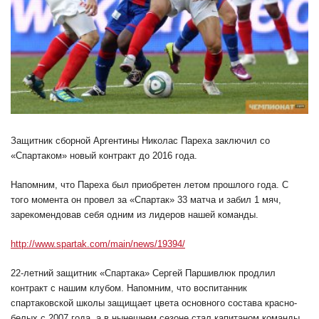
Защитник сборной Аргентины Николас Пареха заключил со
«Спартаком» новый контракт до 2016 года.
Напомним, что Пареха был приобретен летом прошлого года. С
того момента он провел за «Спартак» 33 матча и забил 1 мяч,
зарекомендовав себя одним из лидеров нашей команды.
http://www.spartak.com/main/news/19394/
22-летний защитник «Спартака» Сергей Паршивлюк продлил
контракт с нашим клубом. Напомним, что воспитанник
спартаковской школы защищает цвета основного состава красно-
белых с 2007 года, а в нынешнем сезоне стал капитаном команды.