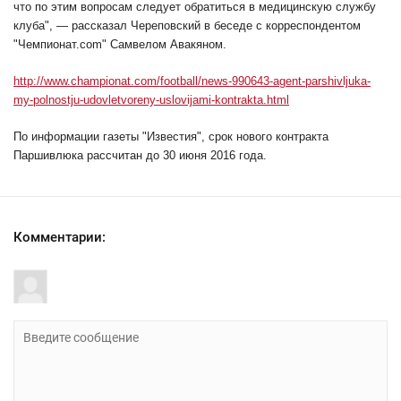
что по этим вопросам следует обратиться в медицинскую службу
клуба", — рассказал Череповский в беседе с корреспондентом
"Чемпионат.com" Самвелом Авакяном.
http://www.championat.com/football/news-990643-agent-parshivljuka-
my-polnostju-udovletvoreny-uslovijami-kontrakta.html
По информации газеты "Известия", срок нового контракта
Паршивлюка рассчитан до 30 июня 2016 года.
Комментарии: