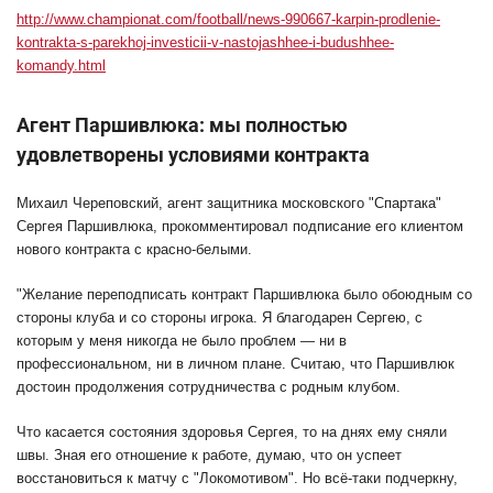
http://www.championat.com/football/news-990667-karpin-prodlenie-
kontrakta-s-parekhoj-investicii-v-nastojashhee-i-budushhee-
komandy.html
Агент Паршивлюка: мы полностью
удовлетворены условиями контракта
Михаил Череповский, агент защитника московского "Спартака"
Сергея Паршивлюка, прокомментировал подписание его клиентом
нового контракта с красно-белыми.
"Желание переподписать контракт Паршивлюка было обоюдным со
стороны клуба и со стороны игрока. Я благодарен Сергею, с
которым у меня никогда не было проблем — ни в
профессиональном, ни в личном плане. Считаю, что Паршивлюк
достоин продолжения сотрудничества с родным клубом.
Что касается состояния здоровья Сергея, то на днях ему сняли
швы. Зная его отношение к работе, думаю, что он успеет
восстановиться к матчу с "Локомотивом". Но всё-таки подчеркну,