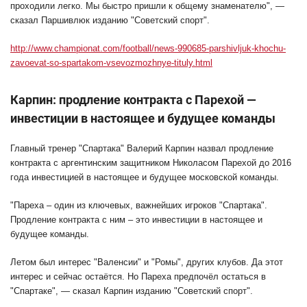
проходили легко. Мы быстро пришли к общему знаменателю", —
сказал Паршивлюк изданию "Советский спорт".
http://www.championat.com/football/news-990685-parshivljuk-khochu-
zavoevat-so-spartakom-vsevozmozhnye-tituly.html
Карпин: продление контракта с Парехой —
инвестиции в настоящее и будущее команды
Главный тренер "Спартака" Валерий Карпин назвал продление
контракта с аргентинским защитником Николасом Парехой до 2016
года инвестицией в настоящее и будущее московской команды.
"Пареха – один из ключевых, важнейших игроков "Спартака".
Продление контракта с ним – это инвестиции в настоящее и
будущее команды.
Летом был интерес "Валенсии" и "Ромы", других клубов. Да этот
интерес и сейчас остаётся. Но Пареха предпочёл остаться в
"Спартаке", — сказал Карпин изданию "Советский спорт".