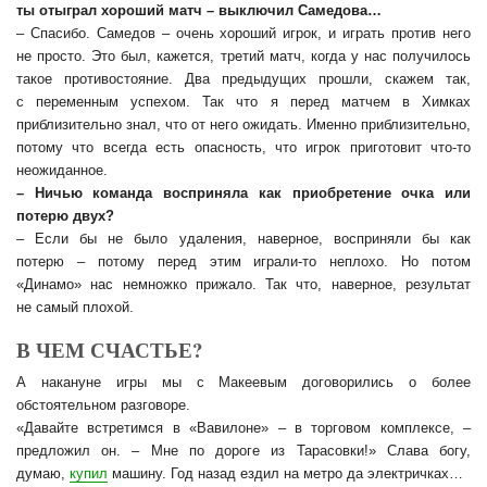
ты отыграл хороший матч – выключил Самедова…
– Спасибо. Самедов – очень хороший игрок, и играть против него
не просто. Это был, кажется, третий матч, когда у нас получилось
такое противостояние. Два предыдущих прошли, скажем так,
с переменным успехом. Так что я перед матчем в Химках
приблизительно знал, что от него ожидать. Именно приблизительно,
потому что всегда есть опасность, что игрок приготовит что-то
неожиданное.
– Ничью команда восприняла как приобретение очка или
потерю двух?
– Если бы не было удаления, наверное, восприняли бы как
потерю – потому перед этим играли-то неплохо. Но потом
«Динамо» нас немножко прижало. Так что, наверное, результат
не самый плохой.
В ЧЕМ СЧАСТЬЕ?
А накануне игры мы с Макеевым договорились о более
обстоятельном разговоре.
«Давайте встретимся в «Вавилоне» – в торговом комплексе, –
предложил он. – Мне по дороге из Тарасовки!» Слава богу,
думаю,
купил
машину. Год назад ездил на метро да электричках…