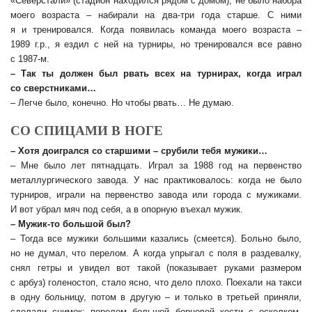
«Северстали» (стадион находился рядом с домом), не было набора
моего возраста – набирали на два-три года старше. С ними
я и тренировался. Когда появилась команда моего возраста –
1989 г.р., я ездил с ней на турниры, но тренировался все равно
с 1987‑м.
– Так ты должен был рвать всех на турнирах, когда играл
со сверстниками…
– Легче было, конечно. Но чтобы рвать… Не думаю.
СО СПИЦАМИ В НОГЕ
– Хотя доигрался со старшими – срубили тебя мужики…
– Мне было лет пятнадцать. Играл за 1988 год на первенство
металлургического завода. У нас практиковалось: когда не было
турниров, играли на первенство завода или города с мужиками.
И вот убрал мяч под себя, а в опорную въехал мужик.
– Мужик-то большой был?
– Тогда все мужики большими казались (смеется). Больно было,
но не думал, что перелом. А когда упрыгал с поля в раздевалку,
снял гетры и увидел вот такой (показывает руками размером
с арбуз) голеностоп, стало ясно, что дело плохо. Поехали на такси
в одну больницу, потом в другую – и только в третьей приняли,
сделали снимок: перелом большой берцовой кости с осколком.