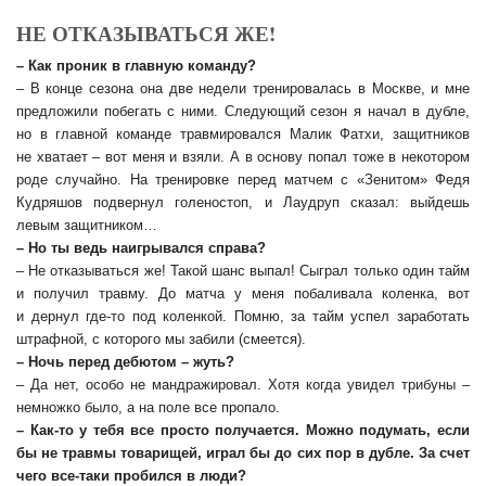
НЕ ОТКАЗЫВАТЬСЯ ЖЕ!
– Как проник в главную команду?
– В конце сезона она две недели тренировалась в Москве, и мне
предложили побегать с ними. Следующий сезон я начал в дубле,
но в главной команде травмировался Малик Фатхи, защитников
не хватает – вот меня и взяли. А в основу попал тоже в некотором
роде случайно. На тренировке перед матчем с «Зенитом» Федя
Кудряшов подвернул голеностоп, и Лаудруп сказал: выйдешь
левым защитником…
– Но ты ведь наигрывался справа?
– Не отказываться же! Такой шанс выпал! Сыграл только один тайм
и получил травму. До матча у меня побаливала коленка, вот
и дернул где-то под коленкой. Помню, за тайм успел заработать
штрафной, с которого мы забили (смеется).
– Ночь перед дебютом – жуть?
– Да нет, особо не мандражировал. Хотя когда увидел трибуны –
немножко было, а на поле все пропало.
– Как-то у тебя все просто получается. Можно подумать, если
бы не травмы товарищей, играл бы до сих пор в дубле. За счет
чего все-таки пробился в люди?