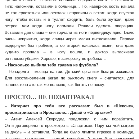
Гипс наложили, оставили в больнице… Но, наверное, кость начала
не так срастаться или осколок неправильно встал: когда опускал
ногу, чтобы встать и в туалет сходить, боль была жуткая, даже
острее, чем когда ногу сломали. Решили сделать операцию.
Вставили две спицы – они торчали из ноги перпендикулярно. Было
очень неприятно, когда спицы через месяц вытаскивали. Первую
выдернули без проблем, а со второй началась возня, она даже
куда-то пропала – в ногу вошла, и доктор вытаскивал
ее плоскогубцами. Хорошо, я заморозку потребовал…
– Насколько выбила тебя травма из футбола?
– Ненадолго – месяца на три. Детский организм быстро заживает.
Для восстановления бегал по рыхлому снегу – считается, для
голеностопа это так же полезно, как бегать по песку.
ПРОСТО… НЕ ПОЗАВТРАКАЛ
– Интернет про тебя все рассказал: был в «Шексне»,
просматривался в Ярославле… Давай о «Спартаке»?
– Агент Алексей Скородед предложил с ним поработать.
Он и договорился о просмотре в «Спартаке». Пару матчей сыграл
за дубль – и оставили. Тогда не было лимита игроков в команде,
и народу проходило – целый конвейер. У меня был невысокий