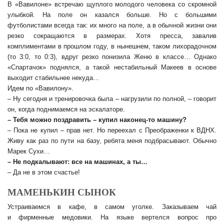
В «Вавилоне» встречаю щуплого молодого человека со скромной
улыбкой. На поле он казался больше. Но с большими
футболистами всегда так: их много на поле, а в обычной жизни они
резко сокращаются в размерах. Хотя пресса, завалив
комплиментами в прошлом году, в нынешнем, таком лихорадочном
(то 3:0, то 0:3), вдруг резко понизила Женю в классе… Однако
«Спартачок» поднялся, а такой нестабильный Макеев в основе
выходит стабильнее некуда…
Идем по «Вавилону».
– Ну сегодня и тренировочка была – нагрузили по полной, – говорит
он, когда поднимаемся на эскалаторе.
– Тебя можно поздравить – купил наконец-то машину?
– Пока не купил – прав нет. Но переехал с Преображенки к ВДНХ.
Живу как раз по пути на базу, ребята меня подбрасывают. Обычно
Марек Сухи…
– Не подкалывают: все на машинах, а ты…
– Да не в этом счастье!
МАМЕНЬКИН СЫНОК
Устраиваемся в кафе, в самом уголке. Заказываем чай
и фирменные медовики. На языке вертелся вопрос про