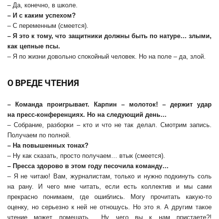
– Да, конечно, в школе.
– И с каким успехом?
– С переменным (смеется).
– Я это к тому, что защитники должны быть по натуре… злыми,
как цепные псы.
– Я по жизни довольно спокойный человек. Но на поле – да, злой.
О ВРЕДЕ ЧТЕНИЯ
– Команда проигрывает. Карпин – молоток! – держит удар
на пресс-конференциях. Но на следующий день…
– Собрание, разборки – кто и что не так делал. Смотрим запись.
Получаем по полной.
– На повышенных тонах?
– Ну как сказать, просто получаем… втык (смеется).
– Пресса здорово в этом году песочила команду…
– Я не читаю! Вам, журналистам, только и нужно подкинуть соль
на рану. И чего мне читать, если есть коллектив и мы сами
прекрасно понимаем, где ошиблись. Могу прочитать какую-то
оценку, но серьезно к ней не отношусь. Но это я. А другим такое
чтение может помешать… Ну чего вы к нам пристаете?!