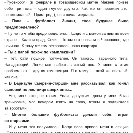
«Русенборг» (в феврале в товарищеском матче Макеев привез
себе три гола – один глупее другого. Как же он пережил это,
не сломался? – Прим. ред.), но я начал издалека.
– Папа – футболист. Значит, твое будущее было
предопределено?
– Ну не то чтобы предопределено… Ездили с мамой за ним по всей
стране – Калининград, Сочи... Потом его позвали в Череповец, где
начинал. К тому же там оставалась наша квартира.
– Ты с папой похож по комплекции?
– Нет, батя пошире, потяжелее. Он такого… таранного типа.
Нападающий. Легко мог набрать лишний вес. У меня с этим
проблем нет – другая комплекция. Я в маму – такой же светлый,
как она.
– В Барнауле Смертин-старший мне рассказывал, как гонял
сыновей по лестнице вверх-вниз…
– Нет, меня отец не гонял. Если, допустим, днем у меня была
тренировка, мог вечером взять на свою, чтобы я подвигался
за воротами.
– Многие большие футболисты делали себя, играя
со старшими.
– И у меня так получилось. Когда папа привел меня в секцию