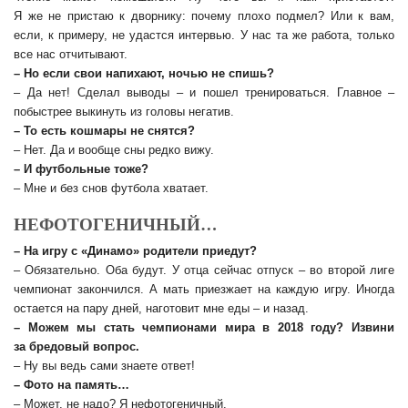
Я же не пристаю к дворнику: почему плохо подмел? Или к вам,
если, к примеру, не удастся интервью. У нас та же работа, только
все нас отчитывают.
– Но если свои напихают, ночью не спишь?
– Да нет! Сделал выводы – и пошел тренироваться. Главное –
побыстрее выкинуть из головы негатив.
– То есть кошмары не снятся?
– Нет. Да и вообще сны редко вижу.
– И футбольные тоже?
– Мне и без снов футбола хватает.
НЕФОТОГЕНИЧНЫЙ…
– На игру с «Динамо» родители приедут?
– Обязательно. Оба будут. У отца сейчас отпуск – во второй лиге
чемпионат закончился. А мать приезжает на каждую игру. Иногда
остается на пару дней, наготовит мне еды – и назад.
– Можем мы стать чемпионами мира в 2018 году? Извини
за бредовый вопрос.
– Ну вы ведь сами знаете ответ!
– Фото на память…
– Может, не надо? Я нефотогеничный.