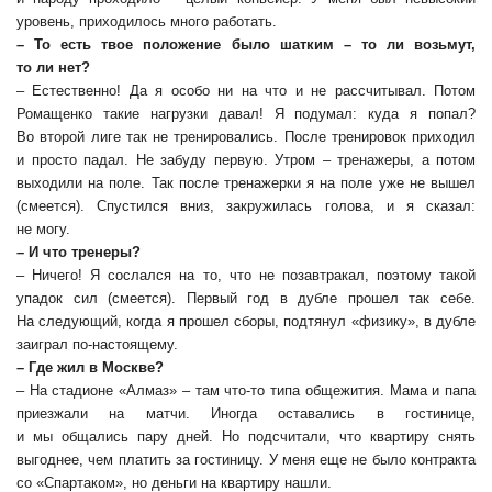
уровень, приходилось много работать.
– То есть твое положение было шатким – то ли возьмут,
то ли нет?
– Естественно! Да я особо ни на что и не рассчитывал. Потом
Ромащенко такие нагрузки давал! Я подумал: куда я попал?
Во второй лиге так не тренировались. После тренировок приходил
и просто падал. Не забуду первую. Утром – тренажеры, а потом
выходили на поле. Так после тренажерки я на поле уже не вышел
(смеется). Спустился вниз, закружилась голова, и я сказал:
не могу.
– И что тренеры?
– Ничего! Я сослался на то, что не позавтракал, поэтому такой
упадок сил (смеется). Первый год в дубле прошел так себе.
На следующий, когда я прошел сборы, подтянул «физику», в дубле
заиграл по-настоящему.
– Где жил в Москве?
– На стадионе «Алмаз» – там что-то типа общежития. Мама и папа
приезжали на матчи. Иногда оставались в гостинице,
и мы общались пару дней. Но подсчитали, что квартиру снять
выгоднее, чем платить за гостиницу. У меня еще не было контракта
со «Спартаком», но деньги на квартиру нашли.