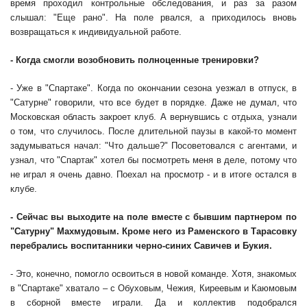
время проходил контрольные обследования, и раз за разом
слышал: "Еще рано". На поле рвался, а приходилось вновь
возвращаться к индивидуальной работе.
- Когда смогли возобновить полноценные тренировки?
- Уже в "Спартаке". Когда по окончании сезона уезжал в отпуск, в
"Сатурне" говорили, что все будет в порядке. Даже не думал, что
Московская область закроет клуб. А вернувшись с отдыха, узнали
о том, что случилось. После длительной паузы в какой-то момент
задумываться начал: "Что дальше?" Посоветовался с агентами, и
узнал, что "Спартак" хотел бы посмотреть меня в деле, потому что
не играл я очень давно. Поехал на просмотр - и в итоге остался в
клубе.
- Сейчас вы выходите на поле вместе с бывшим партнером по
"Сатурну" Махмудовым. Кроме него из Раменского в Тарасовку
перебрались воспитанники черно-синих Савичев и Букия.
- Это, конечно, помогло освоиться в новой команде. Хотя, знакомых
в "Спартаке" хватало – с Обуховым, Чежия, Киреевым и Каюмовым
в сборной вместе играли. Да и коллектив подобрался