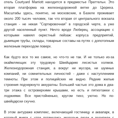
отель Courtyard Маrriott находится в предместье Праттельн. Это
вторая платформа на железнодорожной ветке до Цюриха.
Масштабы здесь, понятно, не московские, в Базеле проживает
около 200 тысяч человек, так что вторая от центрального вокзала
станция - не некая "Сортировочная" в городской черте, а уже
другой населенный пункт. Нечто вроде Люберец, ассоциацию с
которыми навеял окрестный пейзаж: корпуса предприятий,
дымящие трубы, склады, товарные составы на путях с допотопным
железным переходом поверх.
Как будто все то же самое, но что-то не так. И не только из-за
окаймляющих эту трудовую Швейцарию лесистых холмов.
Железнодорожная станция, а вокруг ни мусора, ни шумных
компаний, ни сомнительных личностей - даже с наступлением
темноты. При этом и полицейских не видно. Редкие жилые
строения подчеркнуто аккуратны. Большей частью это дома в два-
три этажа с островерхими крышами, но есть и пятиэтажки с
лоджиями. Все пристойненько, кругом тихо, уютно. Но по-
швейцарски скучно.
В этом антураже комплекс, включающий гостиницу и аквапарк, в
который вчера с утра потянулись молодые люди и родители с