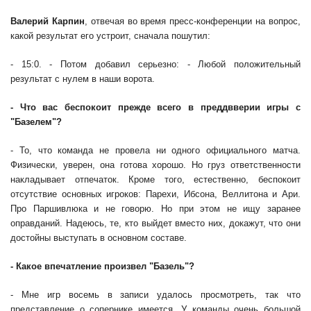
Валерий Карпин
, отвечая во время пресс-конференции на вопрос,
какой результат его устроит, сначала пошутил:
- 15:0. - Потом добавил серьезно: - Любой положительный
результат с нулем в наши ворота.
- Что вас беспокоит прежде всего в преддвверии игры с
"Базелем"?
- То, что команда не провела ни одного официального матча.
Физически, уверен, она готова хорошо. Но груз ответственности
накладывает отпечаток. Кроме того, естественно, беспокоит
отсутствие основных игроков: Парехи, Ибсона, Веллитона и Ари.
Про Паршивлюка и не говорю. Но при этом не ищу заранее
оправданий. Надеюсь, те, кто выйдет вместо них, докажут, что они
достойны выступать в основном составе.
- Какое впечатление произвел "Базель"?
- Мне игр восемь в записи удалось просмотреть, так что
представление о сопернике имеется. У команды очень большой