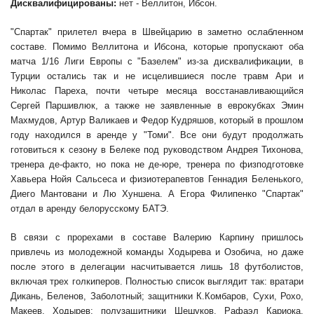
Дисквалифицированы:
нет - Веллитон, Ибсон.
"Спартак" прилетел вчера в Швейцарию в заметно ослабленном
составе. Помимо Веллитона и Ибсона, которые пропускают оба
матча 1/16 Лиги Европы с "Базелем" из-за дисквалификации, в
Турции остались так и не исцелившиеся после травм Ари и
Николас Пареха, почти четыре месяца восстанавливающийся
Сергей Паршивлюк, а также не заявленные в еврокубках Эмин
Махмудов, Артур Валикаев и Федор Кудряшов, который в прошлом
году находился в аренде у "Томи". Все они будут продолжать
готовиться к сезону в Белеке под руководством Андрея Тихонова,
тренера де-факто, но пока не де-юре, тренера по физподготовке
Хавьера Нойя Сальсеса и физиотерапевтов Геннадия Беленького,
Диего Мантовани и Лю Хуншена. А Егора Филипенко "Спартак"
отдал в аренду белорусскому БАТЭ.
В связи с прорехами в составе Валерию Карпину пришлось
привлечь из молодежной команды Ходырева и Озобича, но даже
после этого в делегации насчитывается лишь 18 футболистов,
включая трех голкиперов. Полностью список выглядит так: вратари
Дикань, Беленов, Заболотный; защитники К.Комбаров, Сухи, Рохо,
Макеев, Ходырев; полузащитники Шешуков, Рафаэл Кариока,