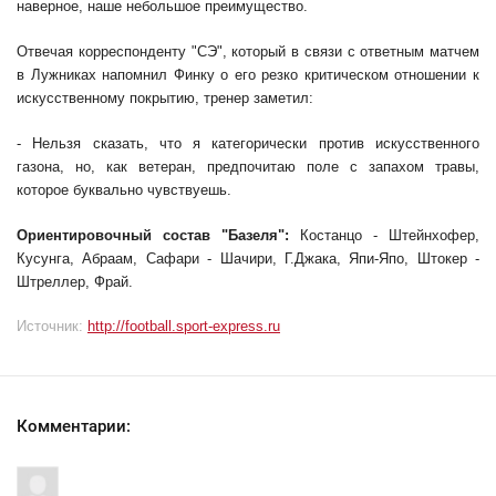
наверное, наше небольшое преимущество.
Отвечая корреспонденту "СЭ", который в связи с ответным матчем
в Лужниках напомнил Финку о его резко критическом отношении к
искусственному покрытию, тренер заметил:
- Нельзя сказать, что я категорически против искусственного
газона, но, как ветеран, предпочитаю поле с запахом травы,
которое буквально чувствуешь.
Ориентировочный состав "Базеля":
Костанцо - Штейнхофер,
Кусунга, Абраам, Сафари - Шачири, Г.Джака, Япи-Япо, Штокер -
Штреллер, Фрай.
Источник:
http://football.sport-express.ru
Комментарии: