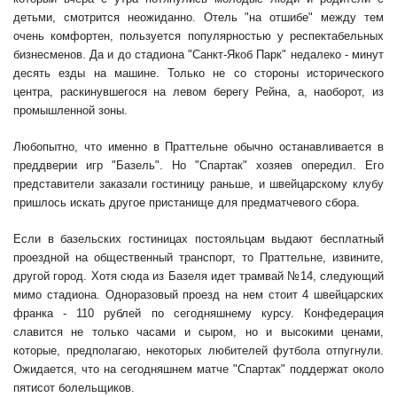
детьми, смотрится неожиданно. Отель "на отшибе" между тем
очень комфортен, пользуется популярностью у респектабельных
бизнесменов. Да и до стадиона "Санкт-Якоб Парк" недалеко - минут
десять езды на машине. Только не со стороны исторического
центра, раскинувшегося на левом берегу Рейна, а, наоборот, из
промышленной зоны.
Любопытно, что именно в Праттельне обычно останавливается в
преддверии игр "Базель". Но "Спартак" хозяев опередил. Его
представители заказали гостиницу раньше, и швейцарскому клубу
пришлось искать другое пристанище для предматчевого сбора.
Если в базельских гостиницах постояльцам выдают бесплатный
проездной на общественный транспорт, то Праттельне, извините,
другой город. Хотя сюда из Базеля идет трамвай №14, следующий
мимо стадиона. Одноразовый проезд на нем стоит 4 швейцарских
франка - 110 рублей по сегодняшнему курсу. Конфедерация
славится не только часами и сыром, но и высокими ценами,
которые, предполагаю, некоторых любителей футбола отпугнули.
Ожидается, что на сегодняшнем матче "Спартак" поддержат около
пятисот болельщиков.