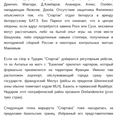
Дринчич, Макгиди, Д.Комбаров, Ананидзе, Алекс, Озобич;
нападающие Яковлев, Дзюба. Отсутствие защитника Филипенко
объясняется тем, что "Спартак" отдал белоруса в аренду
белорусскому БАТЭ. Без Парехи это означает, что в центре
обороны, если вдруг потребуется замена Рохо или Сухи, москвичи
могут рассчитывать либо на былой опыт игры на этом месте
Шешукова, либо определенные навыки стоппера, полученные в
молодежной сборной России и некоторых контрольных матчах
Макеевым.
Если на сбор в Турцию "Спартак" добирался регулярным рейсом,
то из Антальи на матч с "Базелем" прилетел чартером, который
формально приземлился на территории Франции. Именно там
расположен аэропорт, обслуживающий города сразу трех
государств: французский Мюлуз (рейсы из пределов Шенгенской
зоны обычно помечают кодом MLH), Базель и германский Фрайбург.
Недаром этот географический район прозвали Dreilanderecke (угол
трех стран).
Следующая точка маршрута "Спартака" тоже находилась за
пределами базельских границ. Избранный его представителями