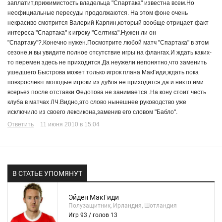
заплатит,прижимистость владельца "Спартака" известна всем.Но
неофициальные пересуды продолжаются. На этом фоне очень
некрасиво смотрится Валерий Карпин,который вообще отрицает факт
интереса "Спартака" к игроку "Селтика".Нужен ли он
"Спартаку"?.Конечно нужен.Посмотрите любой матч "Спартака" в этом
сезоне,и вы увидите полное отсутствие игры на флангах.И ждать каких-
то перемен здесь не приходится.Да неужели непонятно,что заменить
ушедшего Быстрова может только игрок плана МакГиди,ждать пока
повзрослеют молодые игроки из дубля не приходится,да и никто ими
всерьез после отставки Федотова не занимается .На кону стоит честь
клуба в матчах ЛЧ.Видно,это слово нынешнее руководство уже
исключило из своего лексикона,заменив его словом "Бабло".
Ответить
11 июня 2010 в 15:04
В СТАТЬЕ УПОМЯНУТ
Эйден МакГиди
Полузащитник, Ирландия, Шотландия
Игр 93 / голов 13