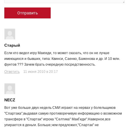
Отправить
Старый
Если кто видел игру Макгиди, то может сказать, что он не лучше
имеющихся и бывших, типа: Квинси, Саенко, Баженова и др. И 10 млн.
фунтов ??? Зачем брать очередную посредственность.
Ответить
11 июня 2010 в 20:17
NECZ
Вот уже больше двух недель СМИ играют на нервах у болельщиков
"Спартака",выдавая самую противоречивую информацию о возможном
трансфере в "Спартак" игрока "Селтика" МакГиди".Наверное,все
упирается в деньги. Больше,чем предложил,"Спартак" не