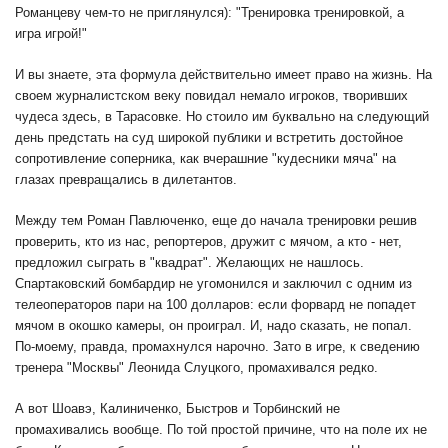
Романцеву чем-то не приглянулся): "Тренировка тренировкой, а
игра игрой!"
И вы знаете, эта формула действительно имеет право на жизнь. На
своем журналистском веку повидал немало игроков, творивших
чудеса здесь, в Тарасовке. Но стоило им буквально на следующий
день предстать на суд широкой публики и встретить достойное
сопротивление соперника, как вчерашние "кудесники мяча" на
глазах превращались в дилетантов.
Между тем Роман Павлюченко, еще до начала тренировки решив
проверить, кто из нас, репортеров, дружит с мячом, а кто - нет,
предложил сыграть в "квадрат". Желающих не нашлось.
Спартаковский бомбардир не угомонился и заключил с одним из
телеоператоров пари на 100 долларов: если форвард не попадет
мячом в окошко камеры, он проиграл. И, надо сказать, не попал.
По-моему, правда, промахнулся нарочно. Зато в игре, к сведению
тренера "Москвы" Леонида Слуцкого, промахивался редко.
А вот Шоавэ, Калиниченко, Быстров и Торбинский не
промахивались вообще. По той простой причине, что на поле их не