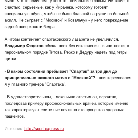
было. Кто-то приболел, у кого-то - небольшие травмы. Не такие, к
счастью, серьезные, как у Йиранека, которому готовят
специальную обувь, чтобы не было большой нагрузки на больной
ахилл. Не сыграет с "Москвой" и Ковальчук - у него повреждение
задней поверхности бедра.
А чтобы контингент спартаковского лазарета не увеличился,
Владимир Федотов
обязал всех без исключения - в частности, в
персональном порядке Титова, Ребко и Дедуру надеть под гетры
щитки.
- В каком состоянии пребывает "Спартак" за три дня до
принципиально важного матча с "Москвой"?
- поинтересовался
я у главного тренера "Спартака".
- В удовлетворительном, - лаконично ответил он, вероятно,
последовав примеру профессиональных врачей, которые именно
так характеризуют состояние почти на сто процентов здоровых
пациентов.
Источник:
http://sport-express.ru