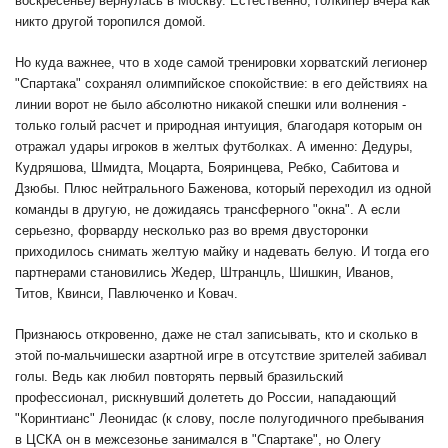
воскресенье) вернулась в Москву. Естественно, голкипер вчера как
никто другой торопился домой.
Но куда важнее, что в ходе самой тренировки хорватский легионер
"Спартака" сохранял олимпийское спокойствие: в его действиях на
линии ворот не было абсолютно никакой спешки или волнения -
только голый расчет и природная интуиция, благодаря которым он
отражал удары игроков в желтых футболках. А именно: Дедуры,
Кудряшова, Шмидта, Моцарта, Бояринцева, Ребко, Сабитова и
Дзюбы. Плюс нейтрального Баженова, который переходил из одной
команды в другую, не дожидаясь трансферного "окна". А если
серьезно, форварду несколько раз во время двусторонки
приходилось снимать желтую майку и надевать белую. И тогда его
партнерами становились Жедер, Штранцль, Шишкин, Иванов,
Титов, Квинси, Павлюченко и Ковач.
Признаюсь откровенно, даже не стал записывать, кто и сколько в
этой по-мальчишески азартной игре в отсутствие зрителей забивал
голы. Ведь как любил повторять первый бразильский
профессионал, рискнувший долететь до России, нападающий
"Коринтианс" Леонидас (к слову, после полугодичного пребывания
в ЦСКА он в межсезонье занимался в "Спартаке", но Олегу