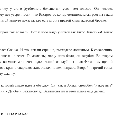
 вижу у этого футболиста больше минусов, чем плюсов. Он человек
тому нет уверенности, что Быстров до конца чемпионата сыграет на таком
ятой минуте показал, кто есть кто на правой спартаковской бровке.
орой гол головой! Вот у кого надо учиться так бить! Классика! Алекс
гался Саенко. И это, как ни странно, выглядело логичным. К сожалению,
еще и не везет. Те моменты, что у него были, он загубил. Во втором
ем во многом за счет подключений из глубины поля Фати и смещений
новь крен в спартаковских атаках пошел направо. Второй и третий голы,
му флангу.
который смело идет в обводку. Он, как и Алекс, способен "накрутить"
нии к Дзюбе и Баженову до Веллитона им в этом плане еще далеко.
КИ "СПАРТАКА"