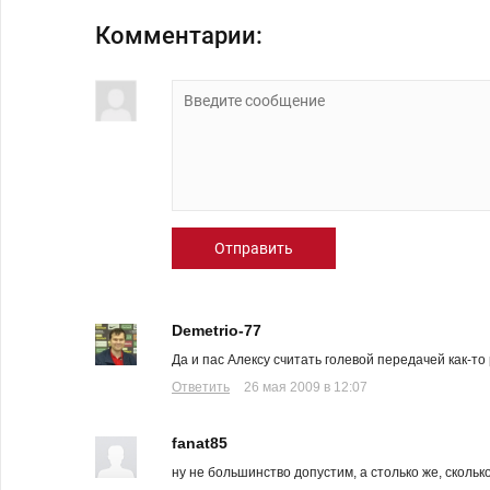
Комментарии:
Отправить
Demetrio-77
Да и пас Алексу считать голевой передачей как-то
Ответить
26 мая 2009 в 12:07
fanat85
ну не большинство допустим, а столько же, скольк