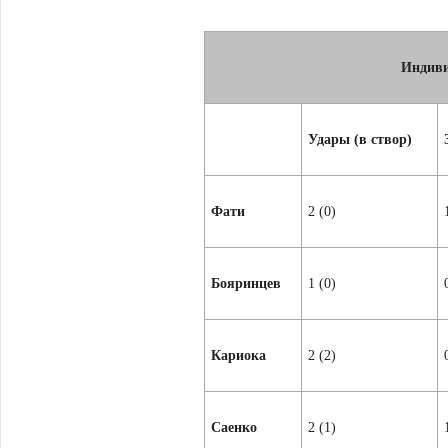
Индиви
Удары (в створ)
Фати
2 (0)
Бояринцев
1 (0)
Кариока
2 (2)
Саенко
2 (1)