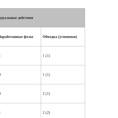
дуальные действия
Заработанные фолы
Обводка (успешная)
1
1 (1)
0
1 (1)
0
2 (1)
1
2 (2)