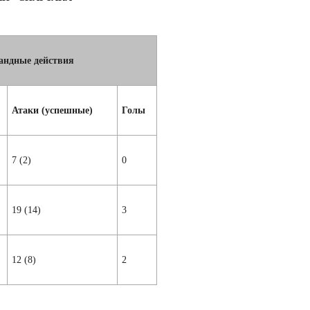
андные действия
Атаки (успешные)
Голы
7 (2)
0
19 (14)
3
12 (8)
2