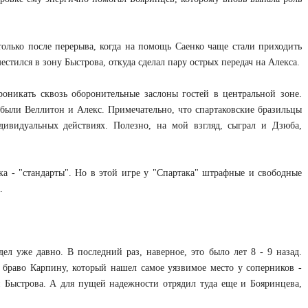
олько после перерыва, когда на помощь Саенко чаще стали приходить
естился в зону Быстрова, откуда сделал пару острых передач на Алекса.
роникать сквозь оборонительные заслоны гостей в центральной зоне.
были Веллитон и Алекс. Примечательно, что спартаковские бразильцы
ивидуальных действиях. Полезно, на мой взгляд, сыграл и Дзюба,
а - "стандарты". Но в этой игре у "Спартака" штрафные и свободные
.
л уже давно. В последний раз, наверное, это было лет 8 - 9 назад.
 браво Карпину, который нашел самое уязвимое место у соперников -
и Быстрова. А для пущей надежности отрядил туда еще и Бояринцева,