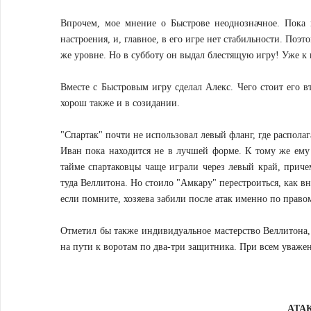
Впрочем, мое мнение о Быстрове неоднозначное. Пока
настроения, и, главное, в его игре нет стабильности. Поэ
же уровне. Но в субботу он выдал блестящую игру! Уже к п
Вместе с Быстровым игру сделал Алекс. Чего стоит его вт
хорош также и в созидании.
"Спартак" почти не использовал левый фланг, где распола
Иван пока находится не в лучшей форме. К тому же ему 
тайме спартаковцы чаще играли через левый край, прич
туда Веллитона. Но стоило "Амкару" перестроиться, как в
если помните, хозяева забили после атак именно по право
Отметил бы также индивидуальное мастерство Веллитона, 
на пути к воротам по два-три защитника. При всем уваже
АТА