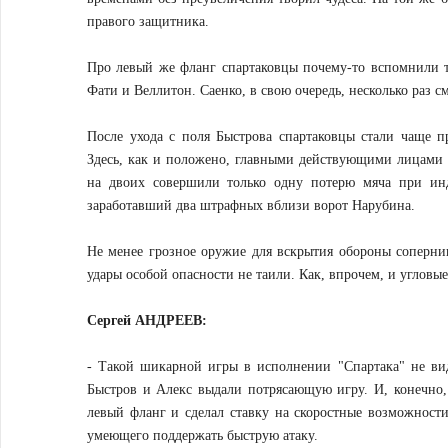
правого защитника.
Про левый же фланг спартаковцы почему-то вспомнили т
Фати и Веллитон. Саенко, в свою очередь, несколько раз см
После ухода с поля Быстрова спартаковцы стали чаще п
Здесь, как и положено, главными действующими лицами 
на двоих совершили только одну потерю мяча при инд
заработавший два штрафных вблизи ворот Нарубина.
Не менее грозное оружие для вскрытия обороны соперник
удары особой опасности не таили. Как, впрочем, и угловые
Сергей АНДРЕЕВ:
- Такой шикарной игры в исполнении "Спартака" не виде
Быстров и Алекс выдали потрясающую игру. И, конечно,
левый фланг и сделал ставку на скоростные возможност
умеющего поддержать быструю атаку.