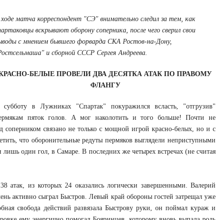
 ходе матча корреспондент "СЭ" внимательно следил за тем, как
партаковцы вскрывают оборону соперника, после чего сверил свои
ыводы с мнением бывшего форварда СКА Ростов-на-Дону,
Ростсельмаша" и сборной СССР Сергея Андреева.
КРАСНО-БЕЛЫЕ ПРОВЕЛИ ДВА ДЕСЯТКА АТАК ПО ПРАВОМУ
ФЛАНГУ
 субботу в Лужниках "Спартак" покуражился всласть, "отгрузив"
ермякам пяток голов. А мог наколотить и того больше! Почти не
ад соперником связано не только с мощной игрой красно-белых, но и с
етить, что оборонительные редуты пермяков выглядели неприступными
и лишь один гол, в Самаре. В последних же четырех встречах (не считая
 38 атак, из которых 24 оказались логически завершенными. Валерий
очень активно сыграл Быстров. Левый край обороны гостей затрещал уже
обная свобода действий развязала Быстрову руки, он поймал кураж и
бровке ему энергично помогал Бояринцев, которому вновь выпала роль