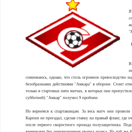
В
с
в
"
В
п
сомневаюсь, однако, что столь огромное превосходство н
безобразными действиями "Амкара" в обороне. Стоит отм
только в стартовых пяти матчах, в которых они пропустил
субботней) "Амкар" получил 9 пробоин.
Но вернемся к спартаковцам. За весь матч они провели
Карпин не прогадал, сделав ставку на правый фланг, где 
после первого скоростного прохода полузащитника. Под
временами без преувеличения творил чудеса. На той же 