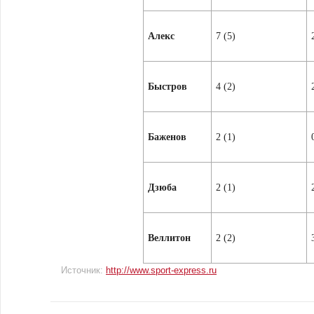
Алекс
7 (5)
Быстров
4 (2)
Баженов
2 (1)
Дзюба
2 (1)
Веллитон
2 (2)
Источник:
http://www.sport-express.ru