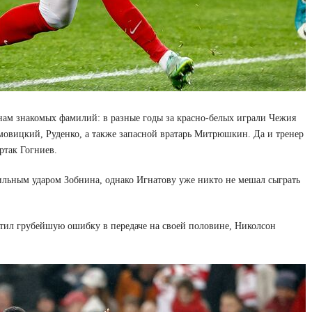
нам знакомых фамилий: в разные годы за красно-белых играли Чежия
омовицкий, Руденко, а также запасной вратарь Митрюшкин. Да и тренер
ртак Гогниев.
сильным ударом Зобнина, однако Игнатову уже никто не мешал сыграть
тил грубейшую ошибку в передаче на своей половине, Николсон