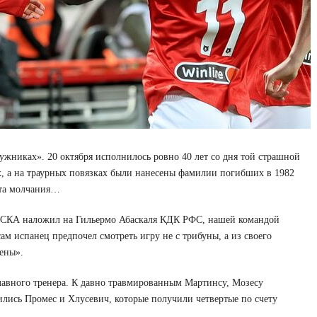
ужниках». 20 октября исполнилось ровно 40 лет со дня той страшной
х, а на траурных повязках были нанесены фамилии погибших в 1982
ута молчания…
 ЦСКА наложил на Гильермо Абаскаля КДК РФС, нашей командой
м испанец предпочел смотреть игру не с трибуны, а из своего
ены».
главного тренера. К давно травмированным Мартинсу, Мозесу
лись Промес и Хлусевич, которые получили четвертые по счету