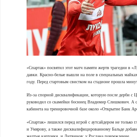
«Спартак» посвятил этот матч памяти жертв трагедии в «Л
давки. Красно-белые вышли на поле в специальных майка
году. Перед стартовым свистком на стадионе прошла мин
Из-за спорной дисквалификации, которую после дерби с
руководил со скамейки босниец Владимир Слишкович. А са
кабинета на тренировочной базе около «Открытие Банк Ар
«Спартак» лишился перед игрой с аутсайдером не только 
и Умярову, а также дисквалифицированному Бальде добави
желтые карточки, и Литвинов: у Руслана повреждение.