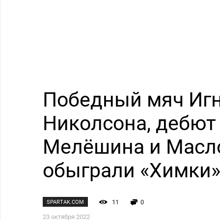
Победный мяч Игн
Николсона, дебют
Мелёшина и Масло
обыграли «Химки
11
0
SPARTAK.COM
23 октября 2022