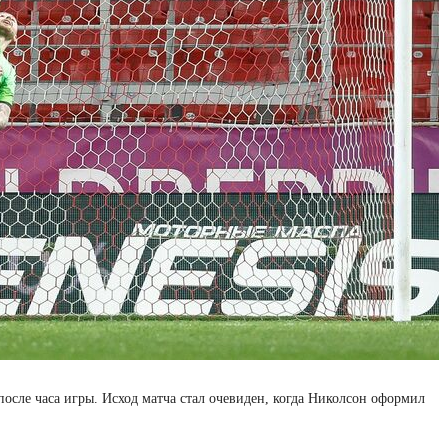
осле часа игры. Исход матча стал очевиден, когда Николсон оформил