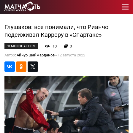
Глушаков: все понимали, что Рианчо
подсиживал Карреру в «Спартаке»
10
0
ЧЕМПИОНАТ.COM
Автор
: Айнур Шаймарданов -
12 августа 2022