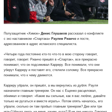
Полузащитник «Химок»
Денис Глушаков
рассказал о конфликте
с экс-наставником «Спартака»
Раулем Рианчо
и посте,
адресованном в адрес испанского специалиста.
«Четыре года постоянно кто-то что-то в мою сторону говорит,
говорит, говорит. Рианчо пришёл в «Спартак», все прекрасно
понимают, что он подсиживал Карреру. Все понимали, что они
уберут Карреру и поставят его, стелили соломку. Все прекрасно
понимали, что к чему движется.
Карреру убрали, он пришёл, а мы вернулись из дубля. Рауля
назначили главным тренером. Он нас с Ещенко расцеловал,
обнимал и говорил: «Какие вы сильные, как я вас люблю, давайте
только не ругаться и вместе играть». Потом опять началось, его
убрали, сколько он там пробыл главным тренером? Две или три
игры? Начал лезть на меня, зачем, куда? Я не лез никуда. Говорил,