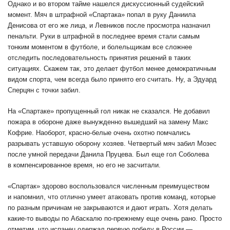
Однако и во втором тайме нашелся дискуссионный судейский
момент. Мяч в штрафной «Спартака» попал в руку Даниила
Денисова от его же лица, и Левников после просмотра назначил
пенальти. Руки в штрафной в последнее время стали самым
тонким моментом в футболе, и болельщикам все сложнее
отследить последовательность принятия решений в таких
ситуациях. Скажем так, это делает футбол менее демократичным
видом спорта, чем всегда было принято его считать. Ну, а Эдуард
Сперцян с точки забил.
На «Спартаке» пропущенный гол никак не сказался. Не добавил
пожара в обороне даже вынужденно вышедший на замену Макс
Кофрие. Наоборот, красно-белые очень охотно помчались
разрывать уставшую оборону хозяев. Четвертый мяч забил Мозес
после умной передачи Данила Пруцева. Был еще гол Соболева
в компенсированное время, но его не засчитали.
«Спартак» здорово воспользовался численным преимуществом
и напомнил, что отлично умеет атаковать против команд, которые
по разным причинам не закрываются и дают играть. Хотя делать
какие-то выводы по Абаскалю по-прежнему еще очень рано. Просто
отметим, что испанец одержал первую победу в России —