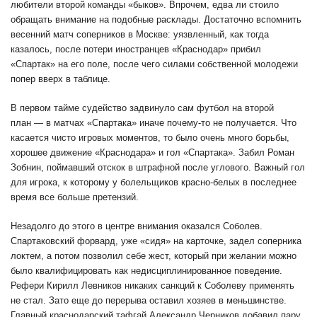
любители второй команды «быков». Впрочем, едва ли стоило
обращать внимание на подобные расклады. Достаточно вспомнить
весенний матч соперников в Москве: уязвленный, как тогда
казалось, после потери иностранцев «Краснодар» прибил
«Спартак» на его поле, после чего силами собственной молодежи
попер вверх в таблице.
В первом тайме судейство задвинуло сам футбол на второй
план — в матчах «Спартака» иначе почему-то не получается. Что
касается чисто игровых моментов, то было очень много борьбы,
хорошее движение «Краснодара» и гол «Спартака». Забил Роман
Зобнин, поймавший отскок в штрафной после углового. Важный гол
для игрока, к которому у болельщиков красно-белых в последнее
время все больше претензий.
Незадолго до этого в центре внимания оказался Соболев.
Спартаковский форвард, уже «сидя» на карточке, задел соперника
локтем, а потом позволил себе жест, который при желании можно
было квалифицировать как недисциплинированное поведение.
Рефери Кирилл Левников никаких санкций к Соболеву применять
не стал. Зато еще до перерыва оставил хозяев в меньшинстве.
Главный краснодарский тафгай Александр Черников добавил пару