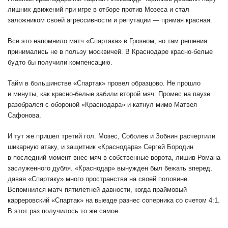
лишних движений при игре в отборе против Мозеса и стал
заложником своей агрессивности и репутации — прямая красная.
Все это напомнило матч «Спартака» в Грозном, но там решения
принимались не в пользу москвичей. В Краснодаре красно-белые
будто бы получили компенсацию.
Тайм в большинстве «Спартак» провел образцово. Не прошло
и минуты, как красно-белые забили второй мяч: Промес на паузе
разобрался с обороной «Краснодара» и катнул мимо Матвея
Сафонова.
И тут же пришел третий гол. Мозес, Соболев и Зобнин расчертили
шикарную атаку, и защитник «Краснодара» Сергей Бородин
в последний момент внес мяч в собственные ворота, лишив Романа
заслуженного дубля. «Краснодар» вынужден был бежать вперед,
давая «Спартаку» много пространства на своей половине.
Вспомнился матч пятилетней давности, когда праймовый
карреровский «Спартак» на выезде разнес соперника со счетом 4:1.
В этот раз получилось то же самое.