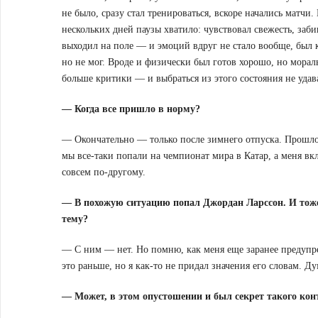
не было, сразу стал тренироваться, вскоре начались матчи
нескольких дней паузы хватило: чувствовал свежесть, заб
выходил на поле — и эмоций вдруг не стало вообще, был к
но не мог. Вроде и физически был готов хорошо, но морал
больше критики — и выбраться из этого состояния не удав
— Когда все пришло в норму?
— Окончательно — только после зимнего отпуска. Прошл
мы все-таки попали на чемпионат мира в Катар, а меня в
совсем по-другому.
— В похожую ситуацию попал Джордан Ларссон. И тоже
тему?
— С ним — нет. Но помню, как меня еще заранее предуп
это раньше, но я как-то не придал значения его словам. Ду
— Может, в этом опустошении и был секрет такого ко