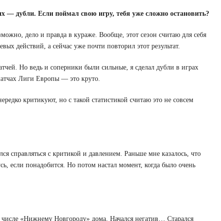
них — дубли. Если поймал свою игру, тебя уже сложно остановить?
можно, дело и правда в кураже. Вообще, этот сезон считаю для себя
вых действий, а сейчас уже почти повторил этот результат.
атчей. Но ведь и соперники были сильные, я сделал дубли в играх
матчах Лиги Европы — это круто.
нередко критикуют, но с такой статистикой считаю это не совсем
я справляться с критикой и давлением. Раньше мне казалось, что
усь, если понадобится. Но потом настал момент, когда было очень
м числе «Нижнему Новгороду» дома. Начался негатив… Старался