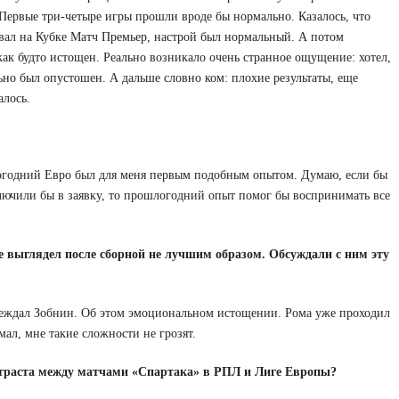
. Первые три-четыре игры прошли вроде бы нормально. Казалось, что
ивал на Кубке Матч Премьер, настрой был нормальный. А потом
ак будто истощен. Реально возникало очень странное ощущение: хотел,
ьно был опустошен. А дальше словно ком: плохие результаты, еще
алось.
огодний Евро был для меня первым подобным опытом. Думаю, если бы
ключили бы в заявку, то прошлогодний опыт помог бы воспринимать все
 выглядел после сборной не лучшим образом. Обсуждали с ним эту
реждал Зобнин. Об этом эмоциональном истощении. Рома уже проходил
мал, мне такие сложности не грозят.
нтраста между матчами «Спартака» в РПЛ и Лиге Европы?