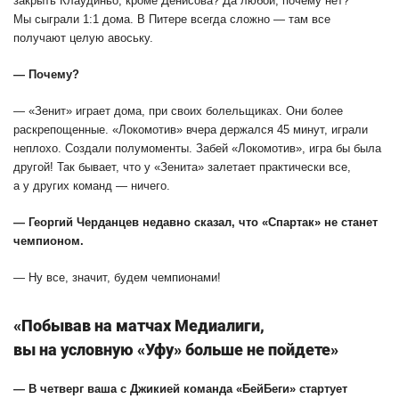
закрыть Клаудиньо, кроме Денисова? Да любой, почему нет?
Мы сыграли 1:1 дома. В Питере всегда сложно — там все
получают целую авоську.
— Почему?
— «Зенит» играет дома, при своих болельщиках. Они более
раскрепощенные. «Локомотив» вчера держался 45 минут, играли
неплохо. Создали полумоменты. Забей «Локомотив», игра бы была
другой! Так бывает, что у «Зенита» залетает практически все,
а у других команд — ничего.
— Георгий Черданцев недавно сказал, что «Спартак» не станет
чемпионом.
— Ну все, значит, будем чемпионами!
«Побывав на матчах Медиалиги,
вы на условную «Уфу» больше не пойдете»
— В четверг ваша с Джикией команда «БейБеги» стартует