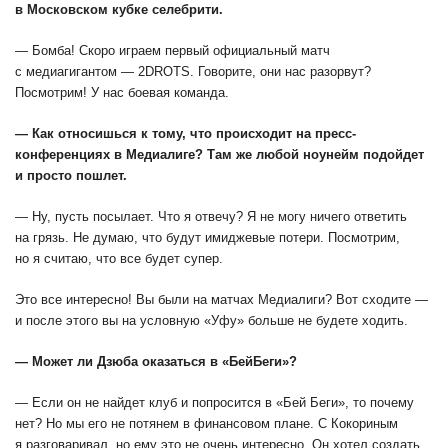
в Московском кубке селебрити.
— Бомба! Скоро играем первый официальный матч
с медиагигантом — 2DROTS. Говорите, они нас разорвут?
Посмотрим! У нас боевая команда.
— Как относишься к тому, что происходит на пресс-
конференциях в Медиалиге? Там же любой ноунейм подойдет
и просто пошлет.
— Ну, пусть посылает. Что я отвечу? Я не могу ничего ответить
на грязь. Не думаю, что будут имиджевые потери. Посмотрим,
но я считаю, что все будет супер.
Это все интересно! Вы были на матчах Медиалиги? Вот сходите —
и после этого вы на условную «Уфу» больше не будете ходить.
— Может ли Дзюба оказаться в «БейБеги»?
— Если он не найдет клуб и попросится в «Бей Беги», то почему
нет? Но мы его не потянем в финансовом плане. С Кокориным
я разговаривал, но ему это не очень интересно. Он хотел создать