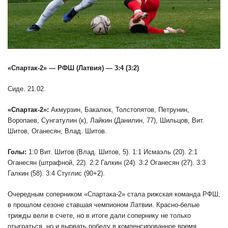
«Спартак-2» — РФШ (Латвия) — 3:4 (3:2)
Сиде. 21.02.
«Спартак-2»:
Акмурзин, Бакалюк, Толстопятов, Петрунин,
Воропаев, Сунгатулин (к), Лайкин (Данилин, 77), Шильцов, Вит.
Шитов, Оганесян, Влад. Шитов.
Голы:
1:0 Вит. Шитов (Влад. Шитов, 5). 1:1 Исмаэль (20). 2:1
Оганесян (штрафной, 22). 2:2 Галкин (24). 3:2 Оганесян (27). 3:3
Галкин (58). 3:4 Стуглис (90+2).
Очередным соперником «Спартака-2» стала рижская команда РФШ,
в прошлом сезоне ставшая чемпионом Латвии. Красно-белые
трижды вели в счете, но в итоге дали сопернику не только
отыграться, но и вырвать победу в компенсированное время.