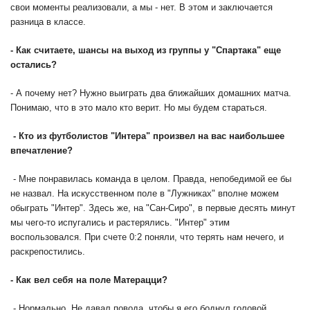
свои моменты реализовали, а мы - нет. В этом и заключается
разница в классе.
- Как считаете, шансы на выход из группы у "Спартака" еще
остались?
- А почему нет? Нужно выиграть два ближайших домашних матча.
Понимаю, что в это мало кто верит. Но мы будем стараться.
- Кто из футболистов "Интера" произвел на вас наибольшее
впечатление?
- Мне понравилась команда в целом. Правда, непобедимой ее бы
не назвал. На искусственном поле в "Лужниках" вполне можем
обыграть "Интер". Здесь же, на "Сан-Сиро", в первые десять минут
мы чего-то испугались и растерялись. "Интер" этим
воспользовался. При счете 0:2 поняли, что терять нам нечего, и
раскрепостились.
- Как вел себя на поле Матерацци?
- Нормально. Не давал повода, чтобы я его боднул головой