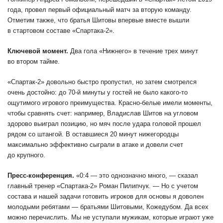
года, провел первый официальный матч за вторую команду.
Отметим также, что братья Шитовы впервые вместе вышли
в стартовом составе «Спартака-2».
Ключевой момент.
Два гола «Нижнего» в течение трех минут
во втором тайме.
«Спартак-2» довольно быстро пропустил, но затем смотрелся
очень достойно: до 70-й минуты у гостей не было какого-то
ощутимого игрового преимущества. Красно-белые имели моменты,
чтобы сравнять счет: например, Владислав Шитов на угловом
здорово выиграл позицию, но мяч после удара головой прошел
рядом со штангой. В оставшиеся 20 минут нижегородцы
максимально эффективно сыграли в атаке и довели счет
до крупного.
Пресс-конференция.
«0:4 — это однозначно много, — сказал
главный тренер «Спартака-2» Роман Пилипчук. — Но с учетом
состава и нашей задачи готовить игроков для основы я доволен
молодыми ребятами — братьями Шитовыми, Кожедубом. Да всех
можно перечислить. Мы не уступали мужикам, которые играют уже