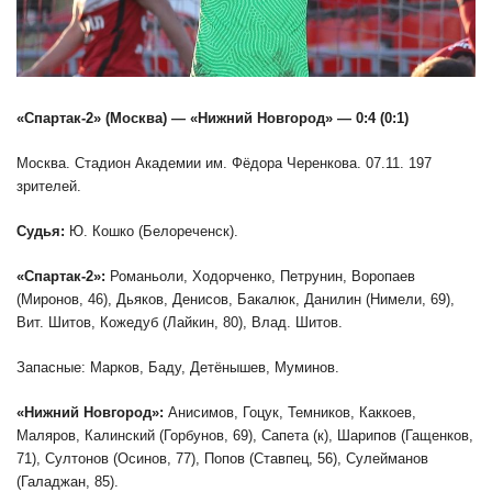
«Спартак-2» (Москва) — «Нижний Новгород» — 0:4 (0:1)
Москва. Стадион Академии им. Фёдора Черенкова. 07.11. 197
зрителей.
Судья:
Ю. Кошко (Белореченск).
«Спартак-2»:
Романьоли, Ходорченко, Петрунин, Воропаев
(Миронов, 46), Дьяков, Денисов, Бакалюк, Данилин (Нимели, 69),
Вит. Шитов, Кожедуб (Лайкин, 80), Влад. Шитов.
Запасные: Марков, Баду, Детёнышев, Муминов.
«Нижний Новгород»:
Анисимов, Гоцук, Темников, Каккоев,
Маляров, Калинский (Горбунов, 69), Сапета (к), Шарипов (Гащенков,
71), Султонов (Осинов, 77), Попов (Ставпец, 56), Сулейманов
(Галаджан, 85).