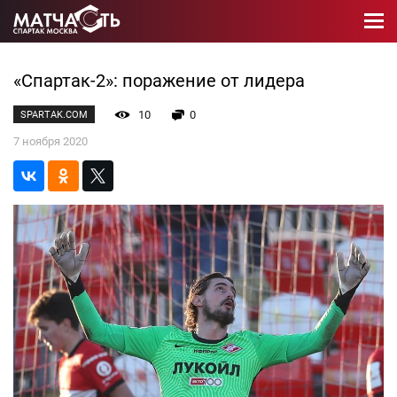
«Спартак-2»: поражение от лидера
10
0
SPARTAK.COM
7 ноября 2020