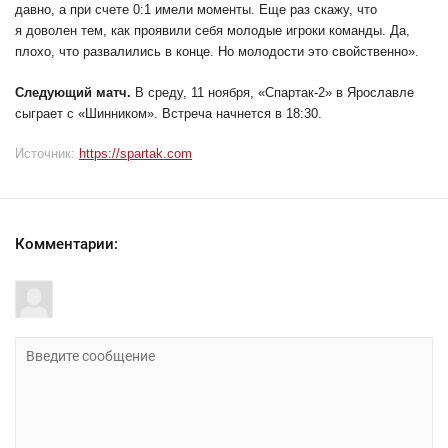
давно, а при счете 0:1 имели моменты. Еще раз скажу, что
я доволен тем, как проявили себя молодые игроки команды. Да,
плохо, что развалились в конце. Но молодости это свойственно».
Следующий матч.
В среду, 11 ноября, «Спартак-2» в Ярославле
сыграет с «Шинником». Встреча начнется в 18:30.
Источник:
https://spartak.com
Комментарии: