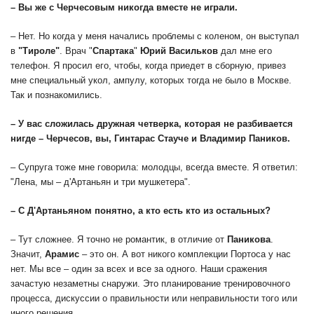
– Вы же с Черчесовым никогда вместе не играли.
– Нет. Но когда у меня начались проблемы с коленом, он выступал
в
"Тироле"
. Врач "
Спартака
"
Юрий Васильков
дал мне его
телефон. Я просил его, чтобы, когда приедет в сборную, привез
мне специальный укол, ампулу, которых тогда не было в Москве.
Так и познакомились.
– У вас сложилась дружная четверка, которая не разбивается
нигде – Черчесов, вы,
Гинтарас Стауче
и Владимир Паников.
– Супруга тоже мне говорила: молодцы, всегда вместе. Я ответил:
"Лена, мы – д'Артаньян и три мушкетера".
– С Д'Артаньяном понятно, а кто есть кто из остальных?
– Тут сложнее. Я точно не романтик, в отличие от
Паникова
.
Значит,
Арамис
– это он. А вот никого комплекции Портоса у нас
нет. Мы все – один за всех и все за одного. Наши сражения
зачастую незаметны снаружи. Это планирование тренировочного
процесса, дискуссии о правильности или неправильности того или
иного решения.