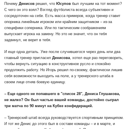
Почему
Денисов
решил, что
Юсупов
был лучшим на тот момент?
С чего он это взял? Взгляд футболиста всегда субъективен и
сосредоточен на себе. Есть масса примеров, когда тренер ставит
опорника линейным игроком или крайним защитником – из-за
специфики соперника. Или по тактическим соображениям
выпускает игрока на замену. Но это не значит, что он тебя
задвинул, не верит в тебя.
И еще одна деталь. Уже после случившегося через день или два
главный тренер пригласил
Денисова
, хотел еще раз переговорить,
чтобы вернуть ситуацию в конструктивное русло и спокойно
продолжить работу. Но Игорь решил по-своему, фактически лишив
себя возможности выходить на поле, а у тренерского штаба в
своем лице отняв боевую единицу.
– Еще одного не попавшего в "список 28",
Дениса Глушакова
,
не жалко? Он был частью вашей команды, достойно сыграл
три матча по 90 минут на Кубке конфедераций.
– Тренерский штаб всегда руководствуется спортивным принципом.
И тот же Денис до этого был в составе команды – и в марте, и