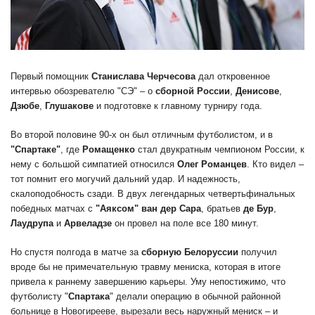
Первый помощник
Станислава Черчесова
дал откровенное
интервью обозревателю "СЭ" – о
сборной России
,
Денисове
,
Дзюбе
,
Глушакове
и подготовке к главному турниру года.
Во второй половине 90-х он был отличным футболистом, и в
"Спартаке"
, где
Ромащенко
стал двукратным чемпионом России, к
нему с большой симпатией относился
Олег Романцев
. Кто видел –
тот помнит его могучий дальний удар. И надежность,
скалоподобность сзади. В двух легендарных четвертьфинальных
победных матчах с
"Аяксом"
ван дер Сара
, братьев
де Бур
,
Лаудрупа
и
Арвеладзе
он провел на поле все 180 минут.
Но спустя полгода в матче за
сборную Белоруссии
получил
вроде бы не примечательную травму мениска, которая в итоге
привела к раннему завершению карьеры. Уму непостижимо, что
футболисту "
Спартака
" делали операцию в обычной районной
больнице в Новогирееве, вырезали весь наружный мениск – и