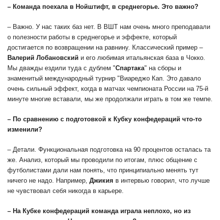
– Команда поехала в Нойштифт, в среднегорье. Это важно?
– Важно. У нас таких баз нет. В ВШТ нам очень много преподавали
о полезности работы в среднегорье и эффекте, который
достигается по возвращении на равнину. Классический пример –
Валерий Лобановский
и его любимая итальянская база в Чокко.
Мы дважды ездили туда с дублем "
Спартака
" на сборы и
знаменитый международный турнир "Виареджо Кап. Это давало
очень сильный эффект, когда в матчах чемпионата России на 75-й
минуте многие вставали, мы же продолжали играть в том же темпе.
– По сравнению с подготовкой к Кубку конфедераций что-то
изменили?
– Детали. Функциональная подготовка на 90 процентов осталась та
же. Анализ, который мы проводили по итогам, плюс общение с
футболистами дали нам понять, что принципиально менять тут
ничего не надо. Например,
Джикия
в интервью говорил, что лучше
не чувствовал себя никогда в карьере.
– На Кубке конфедераций команда играла неплохо, но из