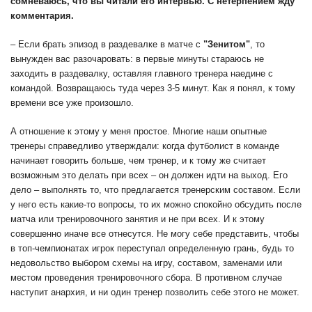
сомневаюсь, что вы читали его интервью. С нетерпением жду
комментария.
– Если брать эпизод в раздевалке в матче с
"Зенитом"
, то
вынужден вас разочаровать: в первые минуты стараюсь не
заходить в раздевалку, оставляя главного тренера наедине с
командой. Возвращаюсь туда через 3-5 минут. Как я понял, к тому
времени все уже произошло.
А отношение к этому у меня простое. Многие наши опытные
тренеры справедливо утверждали: когда футболист в команде
начинает говорить больше, чем тренер, и к тому же считает
возможным это делать при всех – он должен идти на выход. Его
дело – выполнять то, что предлагается тренерским составом. Если
у него есть какие-то вопросы, то их можно спокойно обсудить после
матча или тренировочного занятия и не при всех. И к этому
совершенно иначе все отнесутся. Не могу себе представить, чтобы
в топ-чемпионатах игрок переступал определенную грань, будь то
недовольство выбором схемы на игру, составом, заменами или
местом проведения тренировочного сбора. В противном случае
наступит анархия, и ни один тренер позволить себе этого не может.