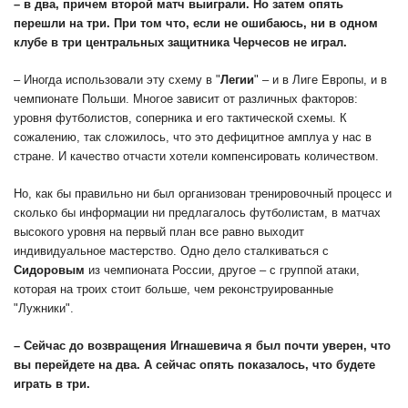
– в два, причем второй матч выиграли. Но затем опять
перешли на три. При том что, если не ошибаюсь, ни в одном
клубе в три центральных защитника Черчесов не играл.
– Иногда использовали эту схему в "
Легии
" – и в Лиге Европы, и в
чемпионате Польши. Многое зависит от различных факторов:
уровня футболистов, соперника и его тактической схемы. К
сожалению, так сложилось, что это дефицитное амплуа у нас в
стране. И качество отчасти хотели компенсировать количеством.
Но, как бы правильно ни был организован тренировочный процесс и
сколько бы информации ни предлагалось футболистам, в матчах
высокого уровня на первый план все равно выходит
индивидуальное мастерство. Одно дело сталкиваться с
Сидоровым
из чемпионата России, другое – с группой атаки,
которая на троих стоит больше, чем реконструированные
"Лужники".
– Сейчас до возвращения Игнашевича я был почти уверен, что
вы перейдете на два. А сейчас опять показалось, что будете
играть в три.