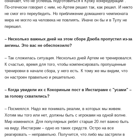
означает, что не успеешь подготовиться к Кубку конфедераций".
По-отечески говорил с ним, но Артем решил так, как решил. И никто
не смог его переубедить. Но приближение домашнего чемпионата
мира не могло на человека не повлиять. Иначе он бы и в Тулу не
перешел.
– Несколько важных дней на этом сборе Дзюба пропустил из-за
ангины. Это вас не обеспокоило?
– Так сложилась ситуация. Несколько дней Артем не тренировался.
К счастью, время для того, чтобы компенсировать пропущенные
тренировки в начале сбора, у него есть. К тому же мы видим, что
он настроен правильно и решительно.
– Когда увидели их с Кокориным пост в Инстаграме с "усами" –
за голову схватились?
– Посмеялся. Надо же понимать реалии, в которых мы живем.
Хотим мы того или нет, должны быть с игроками на одной волне.
Мир изменился. Для популярных ребят старше 20 лет важно быть
на виду. Инстаграм – одно из таких средств. Остро на все
реагировать – неправильно. Получится, что либо мы застряли в