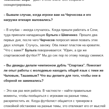
сконцентрированы.
– Бывали случаи, когда игроки вам на Черчесова и его
нагрузки втихаря жаловались?
– В клубах – иногда случалось. Когда пришли работать в Сочи,
туда приехали нападающие
Булыга
и
Шевченко
. Прошло два
первых дня, после чего
Черчесов
попросил меня позвать этих
двух хлопцев. Стучусь, захожу. Оба лежат пластом на кроватях.
"Что с вами?"
Булыга
поворачивается: "Юрич, а где же
спартаковский футбол?!" Мы до сих пор по этому поводу смеемся.
– Вы дважды делали чемпионом дубль "Спартака". Помогает
ли опыт работы с молодежью находить общий язык с теми же
Чаловым
,
Ташаевым
? Что вы делаете для того, чтобы они в
сборной не зажимались?
– Это как раз моя работа. В частности – найти правильные
моменты, чтобы пообщаться с игроками на разные темы,
раскрепостить их. Когда футболист общается с тренером в
спокойной обстановке на разные темы, это отвлекает его от мыслей