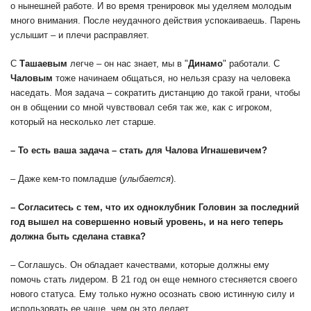
о нынешней работе. И во время тренировок мы уделяем молодым
много внимания. После неудачного действия успокаиваешь. Парень
услышит – и плечи расправляет.
С
Ташаевым
легче – он нас знает, мы в "
Динамо
" работали. С
Чаловым
тоже начинаем общаться, но нельзя сразу на человека
наседать. Моя задача – сократить дистанцию до такой грани, чтобы
он в общении со мной чувствовал себя так же, как с игроком,
который на несколько лет старше.
– То есть ваша задача – стать для Чалова
Игнашевичем
?
– Даже кем-то помладше (
улыбается
).
– Согласитесь с тем, что их одноклубник
Головин
за последний
год вышел на совершенно
новый уровень, и на него теперь
должна быть сделана ставка?
– Соглашусь. Он обладает качествами, которые должны ему
помочь стать лидером. В 21 год он еще немного стесняется своего
нового статуса. Ему только нужно осознать свою истинную силу и
использовать ее чаще, чем он это делает.