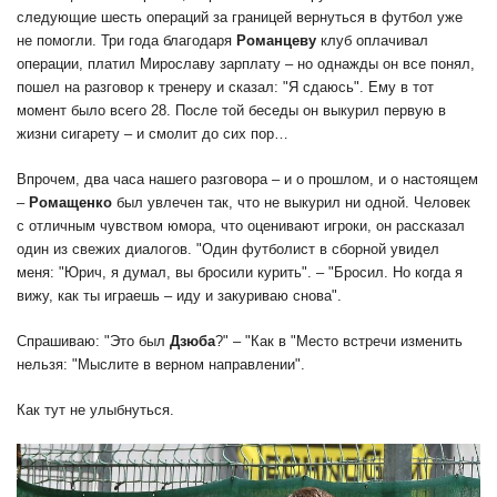
следующие шесть операций за границей вернуться в футбол уже
не помогли. Три года благодаря
Романцеву
клуб оплачивал
операции, платил Мирославу зарплату – но однажды он все понял,
пошел на разговор к тренеру и сказал: "Я сдаюсь". Ему в тот
момент было всего 28. После той беседы он выкурил первую в
жизни сигарету – и смолит до сих пор…
Впрочем, два часа нашего разговора – и о прошлом, и о настоящем
–
Ромащенко
был увлечен так, что не выкурил ни одной. Человек
с отличным чувством юмора, что оценивают игроки, он рассказал
один из свежих диалогов. "Один футболист в сборной увидел
меня: "Юрич, я думал, вы бросили курить". – "Бросил. Но когда я
вижу, как ты играешь – иду и закуриваю снова".
Спрашиваю: "Это был
Дзюба
?" – "Как в "Место встречи изменить
нельзя: "Мыслите в верном направлении".
Как тут не улыбнуться.