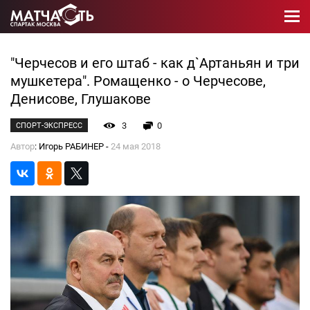
"Черчесов и его штаб - как д`Артаньян и три
мушкетера". Ромащенко - о Черчесове,
Денисове, Глушакове
3
0
СПОРТ-ЭКСПРЕСС
Автор
: Игорь РАБИНЕР -
24 мая 2018