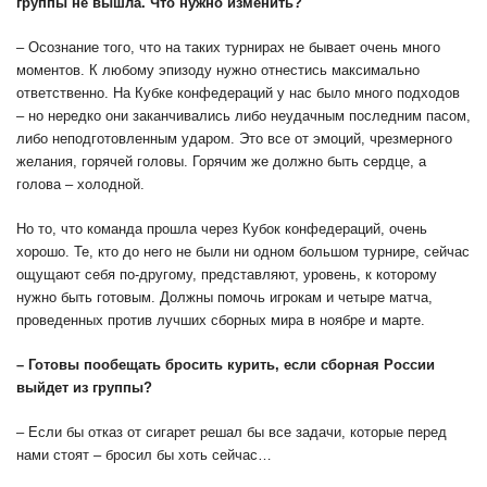
группы не вышла. Что нужно
изменить?
– Осознание того, что на таких турнирах не бывает очень много
моментов. К любому эпизоду нужно отнестись максимально
ответственно. На Кубке конфедераций у нас было много подходов
– но нередко они заканчивались либо неудачным последним пасом,
либо неподготовленным ударом. Это все от эмоций, чрезмерного
желания, горячей головы. Горячим же должно быть сердце, а
голова – холодной.
Но то, что команда прошла через Кубок конфедераций, очень
хорошо. Те, кто до него не были ни одном большом турнире, сейчас
ощущают себя по-другому, представляют, уровень, к которому
нужно быть готовым. Должны помочь игрокам и четыре матча,
проведенных против лучших сборных мира в ноябре и марте.
– Готовы пообещать бросить курить, если сборная России
выйдет из группы?
– Если бы отказ от сигарет решал бы все задачи, которые перед
нами стоят – бросил бы хоть сейчас…​