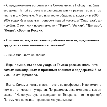
– С предложением встретиться в Сокольниках в Holiday Inn, близ
его дома. На той встрече мы разговаривали на разные темы, в том
числе и футбольные. Мы с ним тесно общались, когда он в 2006-
2007 годах был главным тренером первой команды "
Спартака
", а я
– дубля. С тех пор и пошли вместе –
"Терек"
,
"Амкар"
,
"Динамо"
,
"Легия"
,
сборная России
.
– С момента, когда вы начали работать вместе, предложения
трудиться самостоятельно возникали?
– Лично мне никто не звонил.
– Еще, помню, вы после ухода из Томска рассказывали, что
самым неожиданным и приятным звонком с поддержкой был
именно от Черчесова.
– Было. Саламыч четко знает, что это за профессия. И понимал, в
чем я в тот момент нуждался. Понравилось и запомнилось, как он
сказал: "Не сочувствую, а поздравляю. Теперь ты – точно тренер".
Потому что не бывает тренеров без увольнений.