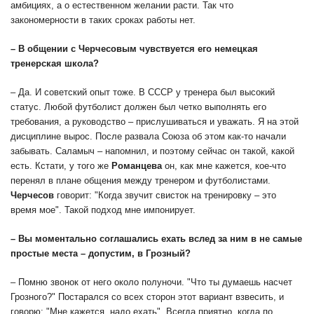
амбициях, а о естественном желании расти. Так что
закономерности в таких сроках работы нет.
– В общении с Черчесовым чувствуется его немецкая
тренерская школа?
– Да. И советский опыт тоже. В СССР у тренера был высокий
статус. Любой футболист должен был четко выполнять его
требования, а руководство – прислушиваться и уважать. Я на этой
дисциплине вырос. После развала Союза об этом как-то начали
забывать. Саламыч – напомнил, и поэтому сейчас он такой, какой
есть. Кстати, у того же
Романцева
он, как мне кажется, кое-что
перенял в плане общения между тренером и футболистами.
Черчесов
говорит: "Когда звучит свисток на тренировку – это
время мое". Такой подход мне импонирует.
– Вы моментально соглашались ехать вслед за ним в не самые
простые места – допустим, в Грозный?
– Помню звонок от него около полуночи. "Что ты думаешь насчет
Грозного?" Постарался со всех сторон этот вариант взвесить, и
говорю: "Мне кажется, надо ехать". Всегда приятно, когда по