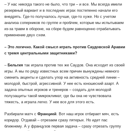
– У нас никогда такого не было, что три – и все. Мы всегда имели
резервный вариант и в последних играх постепенно начали его
внедрять. Где-то получалось лучше, где-то хуже. Но с учетом
анализа соперников по группе и проблем, которые мы испытываем
из-за травм в обороне, на сборе будем равноценно отрабатывать
применение двух схем.
– Это логично. Какой смысл играть против Саудовской Аравии
с тремя центральными защитниками?
–
Бельгия
так играла против тех же Саудов. Она исходит из своей
игры. А мы по ряду известных всем причин вынуждены немного
сменить акценты и сделать упор на активность средней линии –
молодой, быстрой, агрессивной. У нее есть юношеский азарт. А
задача опытных игроков и тренеров – создать для молодой
полузащиты такой микроклимат, где бы она не чувствовала
тяжесть, а играла легко. У нее все для этого есть.
Разбирали матч с
Францией
. Вот наш игрок отбирает мяч, есть
коридор. Отдавай – отрезаем сразу пятерых. Но идет пас
ближнему. А у французов первая задача – сразу отрезать группу