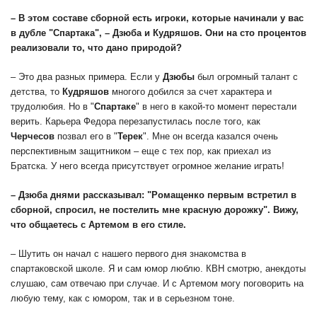
– В этом составе сборной есть игроки, которые начинали у вас
в дубле "Спартака", – Дзюба и
Кудряшов
. Они на сто процентов
реализовали то, что дано природой?
– Это два разных примера. Если у
Дзюбы
был огромный талант с
детства, то
Кудряшов
многого добился за счет характера и
трудолюбия. Но в "
Спартаке
" в него в какой-то момент перестали
верить. Карьера Федора перезапустилась после того, как
Черчесов
позвал его в "
Терек
". Мне он всегда казался очень
перспективным защитником – еще с тех пор, как приехал из
Братска. У него всегда присутствует огромное желание играть!
– Дзюба днями рассказывал: "Ромащенко первым встретил в
сборной, спросил, не постелить мне красную дорожку". Вижу,
что общаетесь с Артемом в его стиле.
– Шутить он начал с нашего первого дня знакомства в
спартаковской школе. Я и сам юмор люблю. КВН смотрю, анекдоты
слушаю, сам отвечаю при случае. И с Артемом могу поговорить на
любую тему, как с юмором, так и в серьезном тоне.