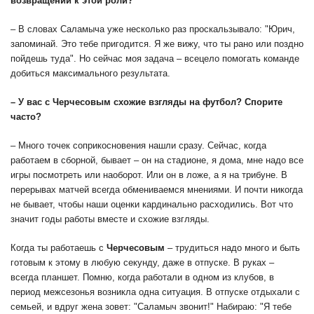
возвращении к этой роли?
– В словах Саламыча уже несколько раз проскальзывало: "Юрич,
запоминай. Это тебе пригодится. Я же вижу, что ты рано или поздно
пойдешь туда". Но сейчас моя задача – всецело помогать команде
добиться максимального результата.
– У вас с Черчесовым схожие взгляды на футбол? Спорите
часто?
– Много точек соприкосновения нашли сразу. Сейчас, когда
работаем в сборной, бывает – он на стадионе, я дома, мне надо все
игры посмотреть или наоборот. Или он в ложе, а я на трибуне. В
перерывах матчей всегда обмениваемся мнениями. И почти никогда
не бывает, чтобы наши оценки кардинально расходились. Вот что
значит годы работы вместе и схожие взгляды.
Когда ты работаешь с
Черчесовым
– трудиться надо много и быть
готовым к этому в любую секунду, даже в отпуске. В руках –
всегда планшет. Помню, когда работали в одном из клубов, в
период межсезонья возникла одна ситуация. В отпуске отдыхали с
семьей, и вдруг жена зовет: "Саламыч звонит!" Набираю: "Я тебе