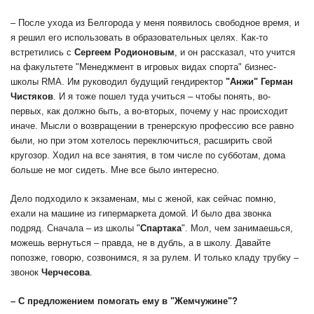
– После ухода из Белгорода у меня появилось свободное время, и
я решил его использовать в образовательных целях. Как-то
встретились с
Сергеем Родионовым
, и он рассказал, что учится
на факультете "Менеджмент в игровых видах спорта" бизнес-
школы RMA. Им руководил будущий гендиректор
"Анжи"
Герман
Чистяков
. И я тоже пошел туда учиться – чтобы понять, во-
первых, как должно быть, а во-вторых, почему у нас происходит
иначе. Мысли о возвращении в тренерскую профессию все равно
были, но при этом хотелось переключиться, расширить свой
кругозор. Ходил на все занятия, в том числе по субботам, дома
больше не мог сидеть. Мне все было интересно.
Дело подходило к экзаменам, мы с женой, как сейчас помню,
ехали на машине из гипермаркета домой. И было два звонка
подряд. Сначала – из школы "
Спартака
". Мол, чем занимаешься,
можешь вернуться – правда, не в дубль, а в школу. Давайте
попозже, говорю, созвонимся, я за рулем. И только кладу трубку –
звонок
Черчесова
.
– С предложением помогать ему в "Жемчужине"?