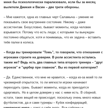
меня бы психологически парализовало, если бы за месяц
вылетели
Джикия
и
Васин
– две трети обороны.
– Мне кажется, одна из главных черт Саламыча – умение не
показывать свое внутреннее состояние. Никому – даже
ассистентам. Безусловно, бывают моменты, когда человек
взрывается. Потому что есть люди, с которыми ты вынужден
постоянно общаться, хотя и понимаешь, что их задача – вставить
тебе палки в колеса.
– Когда вы тренировали "Томь", то говорили, что отношения с
игроками строите на доверии. В роли ассистента остались
таким же? Ведь есть два главных типа второго тренера – "друг
игроков" и "цербер при главном". Вы из первой категории?
– Да. Единственное, что мне не нравится, – когда из-за моей то ли
чрезмерной открытости, то ли мягкости игроки начинают
переходить грань. Бывают моменты, когда их приходится
одергивать. Но в целом доверие у нас с ними есть. В сборной,
кстати, таких вещей не происходит, поскольку очень много новых
футболистов, да и сами турниры – Кубок конфедераций,
чемпионат мира
– дают о себе знать. Все собраны и