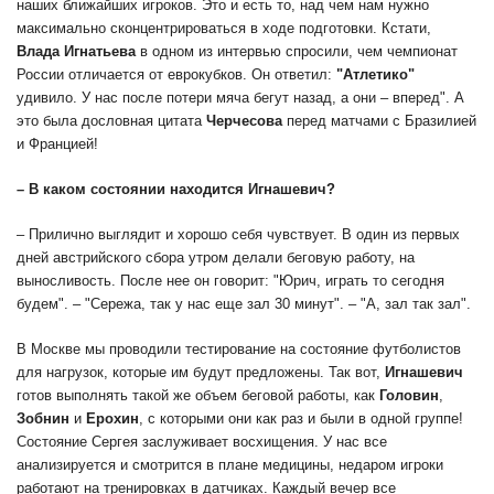
наших ближайших игроков. Это и есть то, над чем нам нужно
максимально сконцентрироваться в ходе подготовки. Кстати,
Влада Игнатьева
в одном из интервью спросили, чем чемпионат
России отличается от еврокубков. Он ответил:
"Атлетико"
удивило. У нас после потери мяча бегут назад, а они – вперед". А
это была дословная цитата
Черчесова
перед матчами с Бразилией
и Францией!
– В каком состоянии находится Игнашевич?
– Прилично выглядит и хорошо себя чувствует. В один из первых
дней австрийского сбора утром делали беговую работу, на
выносливость. После нее он говорит: "Юрич, играть то сегодня
будем". – "Сережа, так у нас еще зал 30 минут". – "А, зал так зал".
В Москве мы проводили тестирование на состояние футболистов
для нагрузок, которые им будут предложены. Так вот,
Игнашевич
готов выполнять такой же объем беговой работы, как
Головин
,
Зобнин
и
Ерохин
, с которыми они как раз и были в одной группе!
Состояние Сергея заслуживает восхищения. У нас все
анализируется и смотрится в плане медицины, недаром игроки
работают на тренировках в датчиках. Каждый вечер все