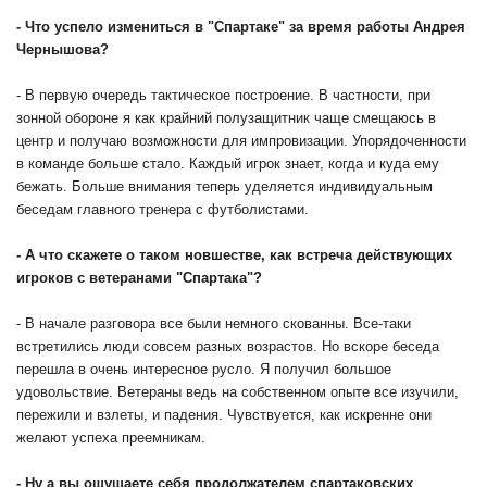
- Что успело измениться в "Спартаке" за время работы Андрея
Чернышова?
- В первую очередь тактическое построение. В частности, при
зонной обороне я как крайний полузащитник чаще смещаюсь в
центр и получаю возможности для импровизации. Упорядоченности
в команде больше стало. Каждый игрок знает, когда и куда ему
бежать. Больше внимания теперь уделяется индивидуальным
беседам главного тренера с футболистами.
- А что скажете о таком новшестве, как встреча действующих
игроков с ветеранами "Спартака"?
- В начале разговора все были немного скованны. Все-таки
встретились люди совсем разных возрастов. Но вскоре беседа
перешла в очень интересное русло. Я получил большое
удовольствие. Ветераны ведь на собственном опыте все изучили,
пережили и взлеты, и падения. Чувствуется, как искренне они
желают успеха преемникам.
- Ну а вы ощущаете себя продолжателем спартаковских