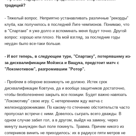
традиций?
- Тяжелый вопрос. Неприятно устанавливать различные "рекорды"
клуба, как получилось в последней Лиге чемпионов. Понимаю, что
в "Спартаке" я уже долго и вспоминать меня будут точно. Другой
вопрос: хорошо или плохо. На мой взгляд, за последние годы
неудач было все-таки больше.
- И вот теперь, в следующем туре, "Спартаку", потерявшему из-
за дисквалификации Мойзеса и Ващука, предстоит матч с
"Локомотивом", разгромившим "Ротор".
- Проблем в обороне возникнуть не должно. Истек срок
дисквалификации Ковтуна, да и вообще защитников достаточно,
чтобы безболезненно закрыть все позиции. Будет важно навязать
"Локомотиву" свою игру. С нетерпением жду матча с
железнодорожниками. По какому-то стечению обстоятельств часто
пропускал встречи с ними. Довелось сыграть всего дважды. В
одном случае забил гол, а в другом, выйдя на замену, через
минуту вынужден был поле покинуть. Травма. Причем никого из
соперников винить не приходилось: их в радиусе пяти метров не