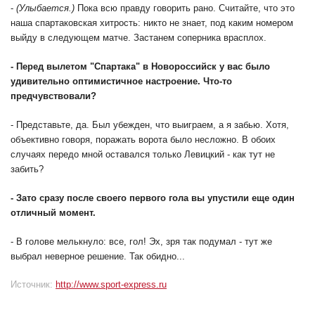
-
(Улыбается.)
Пока всю правду говорить рано. Считайте, что это
наша спартаковская хитрость: никто не знает, под каким номером
выйду в следующем матче. Застанем соперника врасплох.
- Перед вылетом "Спартака" в Новороссийск у вас было
удивительно оптимистичное настроение. Что-то
предчувствовали?
- Представьте, да. Был убежден, что выиграем, а я забью. Хотя,
объективно говоря, поражать ворота было несложно. В обоих
случаях передо мной оставался только Левицкий - как тут не
забить?
- Зато сразу после своего первого гола вы упустили еще один
отличный момент.
- В голове мелькнуло: все, гол! Эх, зря так подумал - тут же
выбрал неверное решение. Так обидно...
Источник:
http://www.sport-express.ru