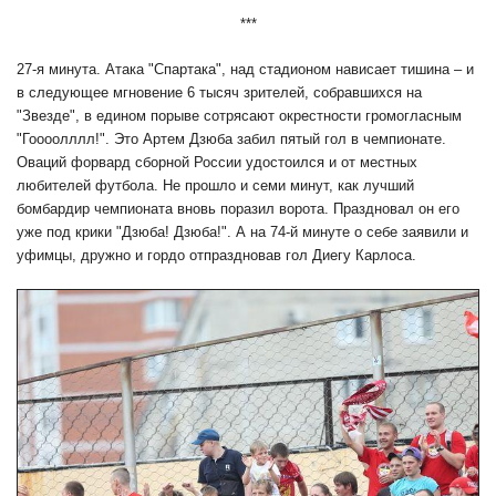
***
27-я минута. Атака "Спартака", над стадионом нависает тишина – и
в следующее мгновение 6 тысяч зрителей, собравшихся на
"Звезде", в едином порыве сотрясают окрестности громогласным
"Гоооолллл!". Это Артем Дзюба забил пятый гол в чемпионате.
Оваций форвард сборной России удостоился и от местных
любителей футбола. Не прошло и семи минут, как лучший
бомбардир чемпионата вновь поразил ворота. Праздновал он его
уже под крики "Дзюба! Дзюба!". А на 74-й минуте о себе заявили и
уфимцы, дружно и гордо отпраздновав гол Диегу Карлоса.