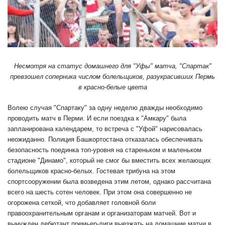
Несмотря на статус домашнего для "Уфы" матча, "Спартак"
превзошел соперника числом болельщиков, разукрасивших Пермь
в красно-белые цвета
Волею случая "Спартаку" за одну неделю дважды необходимо
проводить матч в Перми. И если поездка к "Амкару" была
запланирована календарем, то встреча с "Уфой" нарисовалась
неожиданно. Полиция Башкортостана отказалась обеспечивать
безопасность поединка топ-уровня на стареньком и маленьком
стадионе "Динамо", который не смог бы вместить всех желающих
болельщиков красно-белых. Гостевая трибуна на этом
спортсооружении была возведена этим летом, однако рассчитана
всего на шесть сотен человек. При этом она совершенно не
огорожена сеткой, что добавляет головной боли
правоохранительным органам и организаторам матчей. Вот и
вынужден дебютант премьер-лиги выезжать на домашние матчи в