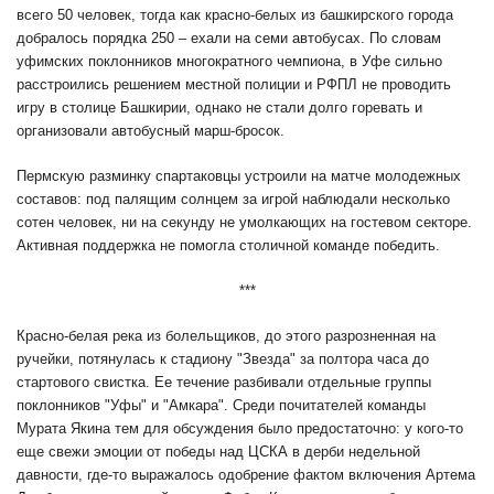
всего 50 человек, тогда как красно-белых из башкирского города
добралось порядка 250 – ехали на семи автобусах. По словам
уфимских поклонников многократного чемпиона, в Уфе сильно
расстроились решением местной полиции и РФПЛ не проводить
игру в столице Башкирии, однако не стали долго горевать и
организовали автобусный марш-бросок.
Пермскую разминку спартаковцы устроили на матче молодежных
составов: под палящим солнцем за игрой наблюдали несколько
сотен человек, ни на секунду не умолкающих на гостевом секторе.
Активная поддержка не помогла столичной команде победить.
***
Красно-белая река из болельщиков, до этого разрозненная на
ручейки, потянулась к стадиону "Звезда" за полтора часа до
стартового свистка. Ее течение разбивали отдельные группы
поклонников "Уфы" и "Амкара". Среди почитателей команды
Мурата Якина тем для обсуждения было предостаточно: у кого-то
еще свежи эмоции от победы над ЦСКА в дерби недельной
давности, где-то выражалось одобрение фактом включения Артема