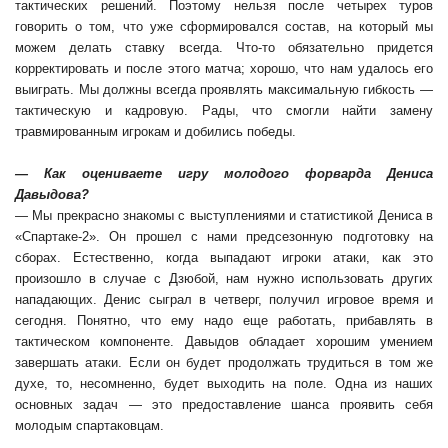
тактических решений. Поэтому нельзя после четырех туров
говорить о том, что уже сформировался состав, на который мы
можем делать ставку всегда. Что-то обязательно придется
корректировать и после этого матча; хорошо, что нам удалось его
выиграть. Мы должны всегда проявлять максимальную гибкость —
тактическую и кадровую. Рады, что смогли найти замену
травмированным игрокам и добились победы.
— Как оцениваете игру молодого форварда Дениса
Давыдова?
— Мы прекрасно знакомы с выступлениями и статистикой Дениса в
«Спартаке-2». Он прошел с нами предсезонную подготовку на
сборах. Естественно, когда выпадают игроки атаки, как это
произошло в случае с Дзюбой, нам нужно использовать других
нападающих. Денис сыграл в четверг, получил игровое время и
сегодня. Понятно, что ему надо еще работать, прибавлять в
тактическом компоненте. Давыдов обладает хорошим умением
завершать атаки. Если он будет продолжать трудиться в том же
духе, то, несомненно, будет выходить на поле. Одна из наших
основных задач — это предоставление шанса проявить себя
молодым спартаковцам.