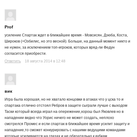
Prof
усиление Спартак ждет в ближайшее время - Мовсисян, Дзюба, Коста,
Широков (+Озбилис, но это весной). Больше, на данный момент никто и
не нужен, за исключением топ-игроков, которых вряд-ли Федун
согласится приобрести.
Ответить
18 августа 2014 в 12:48
вик
Игра была хорошая, но не хватало концовки в атаках что у цска то и
спартака отлично отстоял Ребров в защите сыграли лучше с выходом
Таски который всегда играл на опережение,хорош был Яковлев но в
нападении видно что Уорис ничего не может создать, неплохо
смотрелся Промес и если спартак в ближайшее время усилит защиту и
нападение,то сможет конкурировать с нашими ведущими командами
которые усиливаются на глазах и не обязательно к кубкам