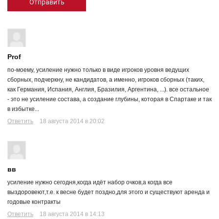
Отправить
Prof
по-моему, усиление нужно только в виде игроков уровня ведущих
сборных, подчеркну, не кандидатов, а именно, игроков сборных (таких,
как Германия, Испания, Англия, Бразилия, Аргентина, ...). все остальное
- это не усиление состава, а создание глубины, которая в Спартаке и так
в избытке...
Ответить
18 августа 2014 в 20:02
вв
усиление нужно сегодня,когда идёт набор очков,а когда все
выздоровеют,т.е. к весне будет поздно,для этого и существуют аренда и
годовые контракты
Ответить
18 августа 2014 в 14:13