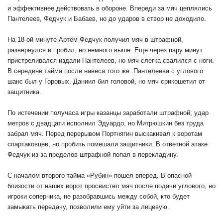
и эффективнее действовать в обороне. Впереди за мяч цеплялись
Пантелеев, Федчук и Бабаев, но до ударов в створ не доходило.
На 18-ой минуте Артём Федчук получил мяч в штрафной,
развернулся и пробил, но немного выше. Еще через пару минут
пристреливался издали Пантелеев, но мяч слегка свалился с ноги.
В середине тайма после навеса того же Пантелеева с углового
шанс был у Горовых. Даниил бил головой, но мяч срикошетил от
защитника.
По истечении получаса игры казанцы заработали штрафной; удар
метров с двадцати исполнил Эдуардо, но Митрюшкин без труда
забрал мяч. Перед перерывом Портнягин выскакивал к воротам
спартаковцев, но пробить помешали защитники. В ответной атаке
Федчук из-за пределов штрафной попал в перекладину.
С началом второго тайма «Рубин» пошел вперед. В опасной
близости от наших ворот просвистел мяч после подачи углового, но
игроки соперника, не разобравшись между собой, кто будет
замыкать передачу, позволили ему уйти за лицевую.