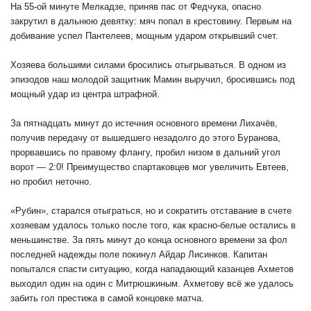
На 55-ой минуте Мелкадзе, приняв пас от Федчука, опасно
закрутил в дальнюю девятку: мяч попал в крестовину. Первым на
добивание успел Пантелеев, мощным ударом открывший счет.
Хозяева большими силами бросились отыгрываться. В одном из
эпизодов наш молодой защитник Мамин выручил, бросившись под
мощный удар из центра штрафной.
За пятнадцать минут до истечния основного времени Лихачёв,
получив передачу от вышедшего незадолго до этого Буранова,
прорвавшись по правому флангу, пробил низом в дальний угол
ворот — 2:0! Преимущество спартаковцев мог увеличить Евтеев,
но пробил неточно.
«Рубин», старался отыграться, но и сократить отставание в счете
хозяевам удалось только после того, как красно-белые остались в
меньшинстве. За пять минут до конца основного времени за фол
последней надежды поле покинул Айдар Лисинков. Капитан
попытался спасти ситуацию, когда нападающий казанцев Ахметов
выходил один на один с Митрюшкиным. Ахметову всё же удалось
забить гол престижа в самой концовке матча.