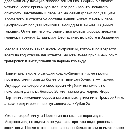
доверили ему позицию правого защитника. Георгий Мелкадзе
уступил более привычную для него роль разыгрывающего
опытному Пантелееву и перешел на левый фланг полузащиты.
Кроме того, в стартовом составе вышли Артем Мамин и пара
центральных полузащитников Шамсиддин Шанбиев и Даниил
Горовых. Отметим, что молодые спартаковцы хорошо знакомы
главному тренеру Владимиру Бесчастных по работе в Академии.
Место в воротах занял Антон Митрюшкин, который по возрасту
всего на год старше дебютантов, но уже имеет приличный опыт
тренировок и выступлений за первую команду.
Примечательно, что сегодня красно-белым в числе прочих
противостояли гораздо более опытные футболисты — Карлос
Эдуардо, за которого в свое время «Рубин» выложил, по
некоторым данным, больше 20 миллионов долларов, Игорь
Портнягин, имеющий серьезный опыт выступлений в Премьер-Лиге,
а также ряд игроков, выступающих за «Рубин-2».
Уже на второй минуте Портнягин попытался перекинуть
Митрюшкина, но задумка не удалась: вратаря подстраховали
защитники. После этого эпизода красно-белые стали внимательнее