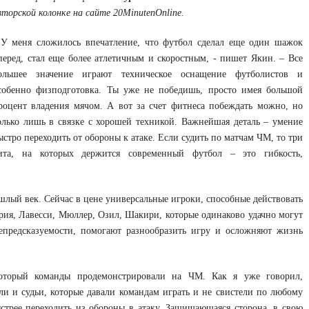
вторской колонке на сайте 20MinutenOnline.
 У меня сложилось впечатление, что футбол сделал еще один шажок
перед, стал еще более атлетичным и скоростным, - пишет Якин. – Все
ольшее значение играют техническое оснащение футболистов и
собенно физподготовка. Ты уже не победишь, просто имея большой
роцент владения мячом. А вот за счет фитнеса побеждать можно, но
олько лишь в связке с хорошей техникой. Важнейшая деталь – умение
ыстро переходить от обороны к атаке. Если судить по матчам ЧМ, то три
ита, на которых держится современный футбол – это гибкость,
лый век. Сейчас в цене универсальные игроки, способные действовать
рия, Лавесси, Мюллер, Озил, Шакири, которые одинаково удачно могут
епредсказуемости, помогают разнообразить игру и осложняют жизнь
который команды продемонстрировали на ЧМ. Как я уже говорил,
ли и судьи, которые давали командам играть и не свистели по любому
ыстрее переходить из обороны в атаку. Защищающаяся сторона, в свою