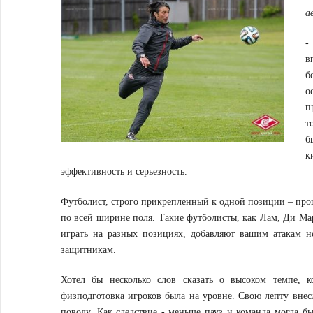
а
-
в
б
о
п
т
б
к
эффективность и серьезность.
Футболист, строго прикрепленный к одной позиции – прош
по всей ширине поля. Такие футболисты, как Лам, Ди Ма
играть на разных позициях, добавляют вашим атакам н
защитникам.
Хотел бы несколько слов сказать о высоком темпе, 
физподготовка игроков была на уровне. Свою лепту внес
поводу. Как следствие - меньше пауз и команда могла б