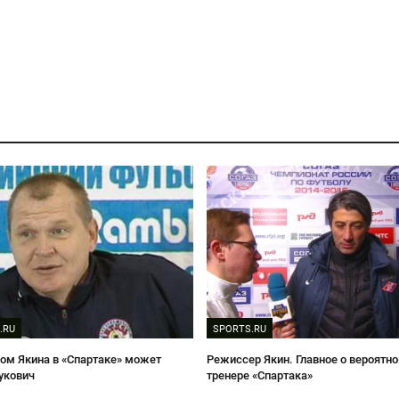
.RU
SPORTS.RU
м Якина в «Спартаке» может
Режиссер Якин. Главное о вероятн
лукович
тренере «Спартака»