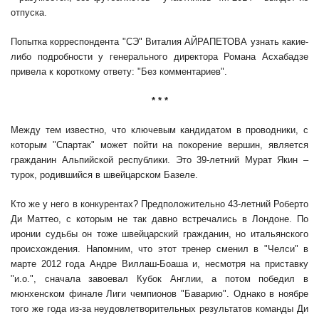
отпуска.
Попытка корреспондента "СЭ" Виталия АЙРАПЕТОВА узнать какие-
либо подробности у генерального директора Романа Асхабадзе
привела к короткому ответу: "Без комментариев".
* * *
Между тем известно, что ключевым кандидатом в проводники, с
которым "Спартак" может пойти на покорение вершин, является
гражданин Альпийской республики. Это 39-летний Мурат Якин –
турок, родившийся в швейцарском Базеле.
Кто же у него в конкурентах? Предположительно 43-летний Роберто
Ди Маттео, с которым не так давно встречались в Лондоне. По
иронии судьбы он тоже швейцарский гражданин, но итальянского
происхождения. Напомним, что этот тренер сменил в "Челси" в
марте 2012 года Андре Виллаш-Боаша и, несмотря на приставку
"и.о.", сначала завоевал Кубок Англии, а потом победил в
мюнхенском финале Лиги чемпионов "Баварию". Однако в ноябре
того же года из-за неудовлетворительных результатов команды Ди