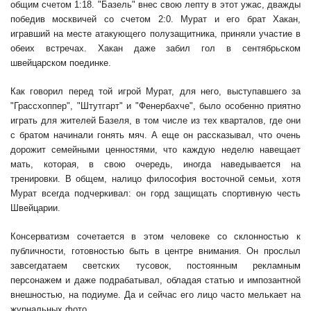
общим счетом 1:18. "Базель" внес свою лепту в этот ужас, дважды
победив москвичей со счетом 2:0. Мурат и его брат Хакан,
игравший на месте атакующего полузащитника, приняли участие в
обеих встречах. Хакан даже забил гол в сентябрьском
швейцарском поединке.
Как говорил перед той игрой Мурат, для него, выступавшего за
"Грассхоппер", "Штутгарт" и "Фенербахче", было особенно приятно
играть для жителей Базеля, в том числе из тех кварталов, где они
с братом начинали гонять мяч. А еще он рассказывал, что очень
дорожит семейными ценностями, что каждую неделю навещает
мать, которая, в свою очередь, иногда наведывается на
тренировки. В общем, налицо философия восточной семьи, хотя
Мурат всегда подчеркивал: он горд защищать спортивную честь
Швейцарии.
Консерватизм сочетается в этом человеке со склонностью к
публичности, готовностью быть в центре внимания. Он прослыл
завсегдатаем светских тусовок, постоянным рекламным
персонажем и даже подрабатывал, обладая статью и импозантной
внешностью, на подиуме. Да и сейчас его лицо часто мелькает на
журнальных фото.