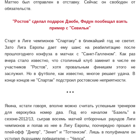
Маттео был отправлен в отставку. Сейчас он свободен от
обязательств.
"Ростов" сделал подарок Дзюбе, Федун пообещал взять
пример с "Севильи"
Старт в Лиге чемпионов "Спартаку" в ближайший год не светит.
Зато Лига Европы дает ему шанс на реабилитацию после
прошлогоднего конфуза в матчах с "Санкт-Галленом". Как раз
вчера стало известно, что столичный клуб заменит в числе ее
участников "Ростов", хотя провальным финишем этого не
заслужил. Но в футболе, как известно, многое решает удача. В
конце концов не "Спартак" подстроил ростовские неприятности.
* * *
Якина, кстати говоря, вполне можно считать успешным тренером
для еврокубка номер два. Под его началом "Базель" в
сезоне-2012/13, сыграв восемь матчей отборочных раундов Лиги
чемпионов и попав из нее в Лигу Европы, поочередно прошел в
плей-офф "Днепр", "Зенит" и "Тоттенхэм". Лишь в полуфинале он
уступил будущему победителю – "Челси".