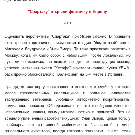
"Спартаку" открыли форточку в Европу
* * *
Оценивать перспективы "Спартака" при Якине сложно. В принципе
этот тренер гармонично вписывается в один "бюджетный" ряд с
Микаэлем Лаудрупом и Унаи Эмери. Те тоже приезжали работать в
Москву, когда им было сорок с небольшим, после локальных, но
чуть ли не максимально возможных для их предыдущих команд
успехов: датчанин вывел "Хетафе" в четвертьфинал Кубка УЕФА,
баск прочно обосновался с "Валенсией" на 3-м месте в Испании.
Правда, до сих пор у иностранцев в московском клубе, у которого
масса требовательных болельщиков и большое количество
заслуженных ветеранов, любящих авторитетно покритиковать,
получалось неважно. Обнадеживает то, что швейцарец известен
независимым нравом, коммуникабельностью и прямотой. Это не
всецело увлеченный работой "тихушник" Унаи Эмери. Кроме того, у
швейцарца нет за спиной амбициозного "запасного" в лице
генерального директора, всегда готового подхватить знамя, если