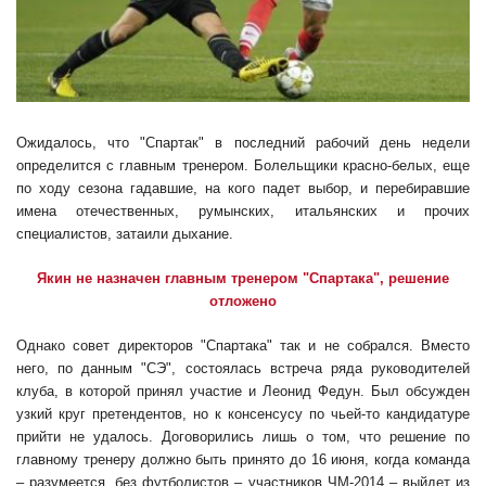
О
жидалось, что "Спартак" в последний рабочий день недели
определится с главным тренером. Болельщики красно-белых, еще
по ходу сезона гадавшие, на кого падет выбор, и перебиравшие
имена отечественных, румынских, итальянских и прочих
специалистов, затаили дыхание.
Якин не назначен главным тренером "Спартака", решение
отложено
Однако совет директоров "Спартака" так и не собрался. Вместо
него, по данным "СЭ", состоялась встреча ряда руководителей
клуба, в которой принял участие и Леонид Федун. Был обсужден
узкий круг претендентов, но к консенсусу по чьей-то кандидатуре
прийти не удалось. Договорились лишь о том, что решение по
главному тренеру должно быть принято до 16 июня, когда команда
– разумеется, без футболистов – участников ЧМ-2014 – выйдет из