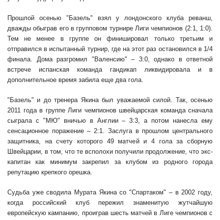
Прошлой осенью "Базель" взял у лондонского клуба реванш,
дважды обыграв его в групповом турнире Лиги чемпионов (2:1, 1:0).
Тем не менее в группе он финишировал только третьим и
отправился в испытанный турнир, где на этот раз остановился в 1/4
финала. Дома разгромил "Валенсию" – 3:0, однако в ответной
встрече испанская команда гандикап ликвидировала и в
дополнительное время забила еще два гола.
"Базель" и до тренера Якина был уважаемой силой. Так, осенью
2011 года в группе Лиги чемпионов швейцарская команда сначала
сыграла с "МЮ" вничью в Англии – 3:3, а потом нанесла ему
сенсационное поражение – 2:1. Заслуга в прошлом центрального
защитника, на счету которого 49 матчей и 4 гола за сборную
Швейцарии, в том, что те всполохи получили продолжение, что экс-
капитан как минимум закрепил за клубом из родного города
репутацию крепкого орешка.
Судьба уже сводила Мурата Якина со "Спартаком" – в 2002 году,
когда российский клуб пережил знаменитую жутчайшую
европейскую кампанию, проиграв шесть матчей в Лиге чемпионов с