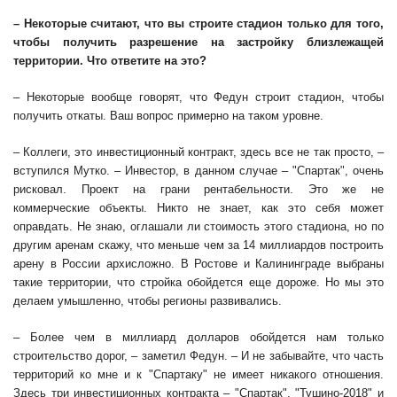
– Некоторые считают, что вы строите стадион только для того,
чтобы получить разрешение на застройку близлежащей
территории. Что ответите на это?
– Некоторые вообще говорят, что Федун строит стадион, чтобы
получить откаты. Ваш вопрос примерно на таком уровне.
– Коллеги, это инвестиционный контракт, здесь все не так просто, –
вступился Мутко. – Инвестор, в данном случае – "Спартак", очень
рисковал. Проект на грани рентабельности. Это же не
коммерческие объекты. Никто не знает, как это себя может
оправдать. Не знаю, оглашали ли стоимость этого стадиона, но по
другим аренам скажу, что меньше чем за 14 миллиардов построить
арену в России архисложно. В Ростове и Калининграде выбраны
такие территории, что стройка обойдется еще дороже. Но мы это
делаем умышленно, чтобы регионы развивались.
– Более чем в миллиард долларов обойдется нам только
строительство дорог, – заметил Федун. – И не забывайте, что часть
территорий ко мне и к "Спартаку" не имеет никакого отношения.
Здесь три инвестиционных контракта – "Спартак", "Тушино-2018" и