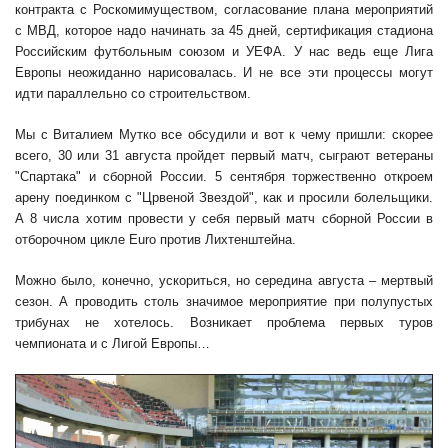
контракта с Роскомимуществом, согласование плана мероприятий
с МВД, которое надо начинать за 45 дней, сертификация стадиона
Российским футбольным союзом и УЕФА. У нас ведь еще Лига
Европы неожиданно нарисовалась. И не все эти процессы могут
идти параллельно со строительством.
Мы с Виталием Мутко все обсудили и вот к чему пришли: скорее
всего, 30 или 31 августа пройдет первый матч, сыграют ветераны
"Спартака" и сборной России. 5 сентября торжественно откроем
арену поединком с "Црвеной Звездой", как и просили болельщики.
А 8 числа хотим провести у себя первый матч сборной России в
отборочном цикле Euro против Лихтенштейна.
Можно было, конечно, ускориться, но середина августа – мертвый
сезон. А проводить столь значимое мероприятие при полупустых
трибунах не хотелось. Возникает проблема первых туров
чемпионата и с Лигой Европы…