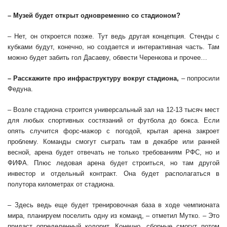
– Музей будет открыт одновременно со стадионом?
– Нет, он откроется позже. Тут ведь другая концепция. Стенды с
кубками будут, конечно, но создается и интерактивная часть. Там
можно будет забить гол Дасаеву, обвести Черенкова и прочее…
– Расскажите про инфраструктуру вокруг стадиона,
– попросили
Федуна.
– Возле стадиона строится универсальный зал на 12-13 тысяч мест
для любых спортивных состязаний от футбола до бокса. Если
опять случится форс-мажор с погодой, крытая арена закроет
проблему. Команды смогут сыграть там в декабре или ранней
весной, арена будет отвечать не только требованиям РФС, но и
ФИФА. Плюс ледовая арена будет строиться, но там другой
инвестор и отдельный контракт. Она будет располагаться в
полутора километрах от стадиона.
– Здесь ведь еще будет тренировочная база в ходе чемпионата
мира, планируем поселить одну из команд, – отметил Мутко. – Это
придаст определенный колорит. Конечно, сборные смогут потом