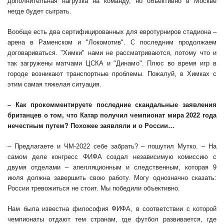
дополнительная нагрузка на команду, но объективно в Москве
негде будет сыграть.
Вообще есть два сертифицированных для евротурниров стадиона –
арена в Раменском и "Локомотив". С последним продолжаем
договариваться. "Химки" нами не рассматриваются, потому что и
так загружены матчами ЦСКА и "Динамо". Плюс во время игр в
городе возникают транспортные проблемы. Пожалуй, в Химках с
этим самая тяжелая ситуация.
– Как прокомментируете последние скандальные заявления
британцев о том, что Катар получил чемпионат мира 2022 года
нечестным путем? Похожее заявляли и о России…
– Предлагаете и ЧМ-2022 себе забрать? – пошутил Мутко. – На
самом деле конгресс ФИФА создал независимую комиссию с
двумя отделами – апелляционным и следственным, которая 9
июля должна завершить свою работу. Могу однозначно сказать:
России тревожиться не стоит. Мы победили объективно.
Нам была известна философия ФИФА, в соответствии с которой
чемпионаты отдают тем странам, где футбол развивается, где