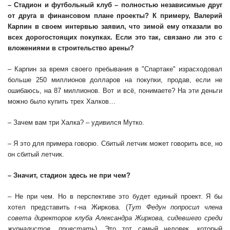
– Стадион и футбольный клуб – полностью независимые друг
от друга в финансовом плане проекты? К примеру, Валерий
Карпин в своем интервью заявил, что зимой ему отказали во
всех дорогостоящих покупках. Если это так, связано ли это с
вложениями в строительство арены?
–
Карпин за время своего пребывания в "Спартаке" израсходовал
больше 250 миллионов долларов на покупки, продав, если не
ошибаюсь, на 87 миллионов. Вот и всё, понимаете? На эти деньги
можно было купить трех Халков…
– Зачем вам три Халка? – удивился Мутко.
– Я это для примера говорю. Сбитый летчик может говорить все, но
он сбитый летчик.
– Значит, стадион здесь не при чем?
– Не при чем. Но в перспективе это будет единый проект. Я бы
хотел представить г-на Жиркова. (
Тут
Федун попросил члена
совета директоров клуба Александра Жиркова, сидевшего среди
журналистов, привстать
). Это тот самый человек, который