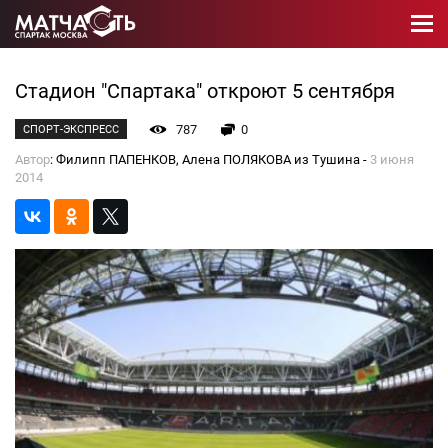
Стадион "Спартака" откроют 5 сентября
787
0
СПОРТ-ЭКСПРЕСС
Автор
: Филипп ПАПЕНКОВ, Алена ПОЛЯКОВА из Тушина -
3 июня
2014