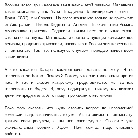
Вообще всего три человека занимались этой заявкой. Маленькая
такая компания у нас была. Владимир Владимирович (Путин. –
Прим. "СЭ"
), я и Сорокин. На презентацию кто только не приезжал:
от Австралии – Николь Кидман, от Англии – Бэкхем, а мы Романа
Абрамовича привезли. Подавили заявки всех остальных стран.
Это, конечно, шутка. Мы показали соответствующей комиссии все
регионы, продемонстрировали, насколько в России заинтересованы
в чемпионате. Так что, пользуясь случаем, передаю привет всем
завистникам.
А что касается Катара, комментариев давать не хочу. Я не
голосовал за Катар. Почему? Потому что они голосовали против
нас. Я так и сказал катарскому представителю: мы за вас
голосовать не будем. И, хочу подчеркнуть, никому мы никаких
денег не предлагали. А то пишут про какие-то миллионы.
Пока могу сказать, что буду ставить вопрос по независимой
комиссии: надо заканчивать это уже. Мы готовимся к чемпионату,
тратим свои ресурсы, а вы все расследуете. Огласите уже
окончательный вердикт. Ждем. Нам сейчас надо спокойно
работать.