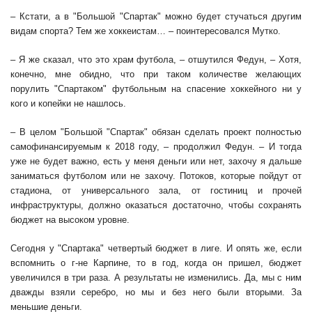
– Кстати, а в "Большой "Спартак" можно будет стучаться другим
видам спорта? Тем же хоккеистам… – поинтересовался Мутко.
– Я же сказал, что это храм футбола, – отшутился Федун, – Хотя,
конечно, мне обидно, что при таком количестве желающих
порулить "Спартаком" футбольным на спасение хоккейного ни у
кого и копейки не нашлось.
– В целом "Большой "Спартак" обязан сделать проект полностью
самофинансируемым к 2018 году, – продолжил Федун. – И тогда
уже не будет важно, есть у меня деньги или нет, захочу я дальше
заниматься футболом или не захочу. Потоков, которые пойдут от
стадиона, от универсального зала, от гостиниц и прочей
инфраструктуры, должно оказаться достаточно, чтобы сохранять
бюджет на высоком уровне.
Сегодня у "Спартака" четвертый бюджет в лиге. И опять же, если
вспомнить о г-не Карпине, то в год, когда он пришел, бюджет
увеличился в три раза. А результаты не изменились. Да, мы с ним
дважды взяли серебро, но мы и без него были вторыми. За
меньшие деньги.