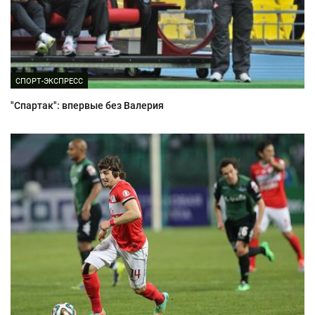
СПОРТ-ЭКСПРЕСС
"Спартак": впервые без Валерия