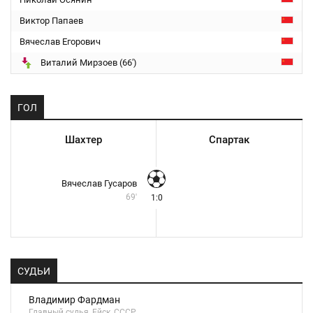
Виктор Папаев
Вячеслав Егорович
Виталий Мирзоев (66')
ГОЛ
Шахтер
Спартак
Вячеслав Гусаров
69'
1:0
СУДЬИ
Владимир Фардман
Главный судья, Ейск, СССР