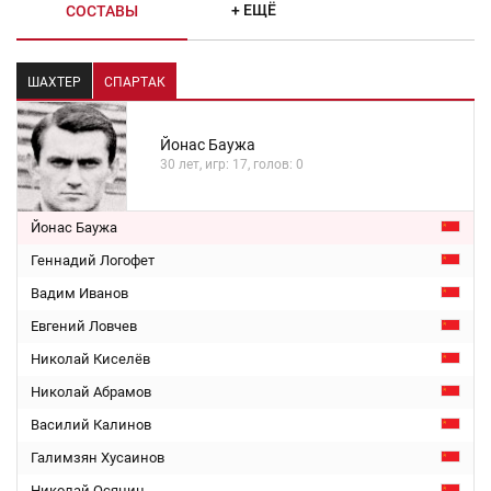
+ ЕЩЁ
СОСТАВЫ
ШАХТЕР
СПАРТАК
Йонас Баужа
30 лет, игр: 17, голов: 0
Йонас Баужа
Геннадий Логофет
Вадим Иванов
Евгений Ловчев
Николай Киселёв
Николай Абрамов
Василий Калинов
Галимзян Хусаинов
Николай Осянин