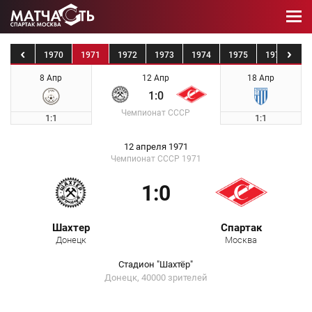
1969
1970
1971
1972
1973
1974
1975
1976
19
8 Апр
12 Апр
18 Апр
1:0
Чемпионат СССР
1:1
1:1
12 апреля 1971
Чемпионат СССР 1971
1:0
Шахтер
Спартак
Донецк
Москва
Стадион "Шахтёр"
Донецк, 40000 зрителей