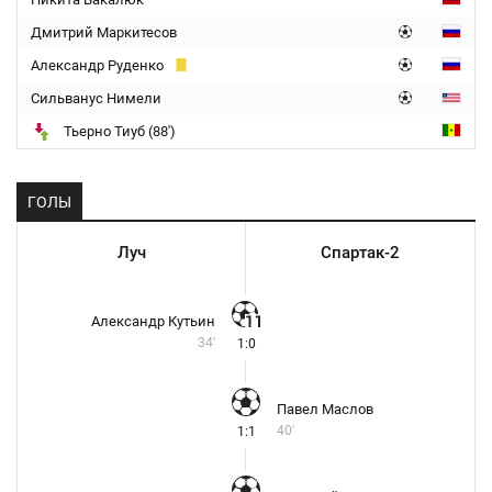
Дмитрий Маркитесов
Александр Руденко
Сильванус Нимели
Тьерно Тиуб (88')
ГОЛЫ
Луч
Спартак-2
Александр Кутьин
34'
1:0
Павел Маслов
40'
1:1