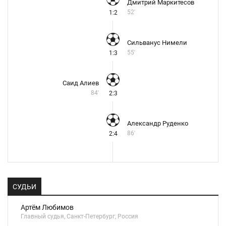
Дмитрий Маркитесов
52'
1:2
Сильванус Нимели
55'
1:3
Саид Алиев
84'
2:3
Александр Руденко
86'
2:4
СУДЬИ
Артём Любимов
Главный судья, Санкт-Петербург, Россия