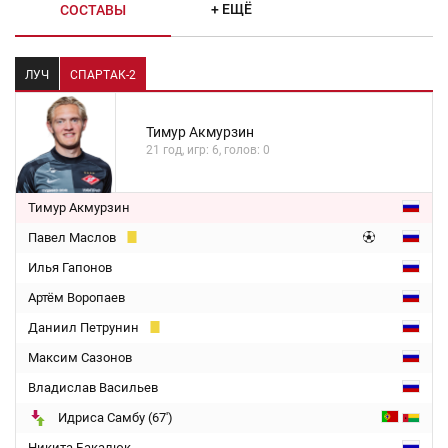
+ ЕЩЁ
СОСТАВЫ
ЛУЧ
СПАРТАК-2
Тимур Акмурзин
21 год, игр: 6, голов: 0
Тимур Акмурзин
Павел Маслов
Илья Гапонов
Артём Воропаев
Даниил Петрунин
Максим Сазонов
Владислав Васильев
Идриса Самбу (67')
Никита Бакалюк