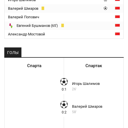
Валерий Шмаров
Валерий Попович
Евгений Бушманов (65')
Александр Мостовой
ГОЛЫ
Спарта
Спартак
Игорь Шалимов
26'
0:1
Валерий Шмаров
58'
0:2