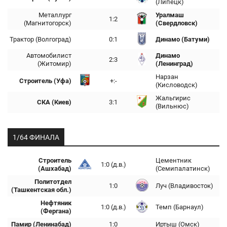
(Липецк)
Металлург
Уралмаш
1:2
(Магнитогорск)
(Свердловск)
Трактор (Волгоград)
0:1
Динамо (Батуми)
Автомобилист
Динамо
2:3
(Житомир)
(Ленинград)
Нарзан
Строитель (Уфа)
+:-
(Кисловодск)
Жальгирис
СКА (Киев)
3:1
(Вильнюс)
1/64 ФИНАЛА
Строитель
Цементник
1:0 (д.в.)
(Ашхабад)
(Семипалатинск)
Политотдел
1:0
Луч (Владивосток)
(Ташкентская обл.)
Нефтяник
1:0 (д.в.)
Темп (Барнаул)
(Фергана)
Памир (Ленинабад)
1:0
Иртыш (Омск)