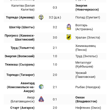
Калитва (Белая
Энергия
0:3
Калитва)
(Новочеркасск)
Торпедо (Армавир)
3:2 (д.в.)
Полад (Сумгаит)
Волгарь
Шахтёр (Шахты)
3:2
(Астрахань)
Прогресс (Каменск-
3:0
Уралан (Элиста)
Шахтинский)
Химмашевец
Труд (Тольятти)
2:1
(Пенза)
Энергия (Волжский)
1:0
Труд (Энгельс)
Металлург
Тяжмаш (Сызрань)
1:0
(Куйбышев)
Урожай
Торпедо (Таганрог)
2:0
(Павловская)
Авангард
(Комсомольск-на-
2:1
Рыбак (Находка)
Амуре)
Амур
Океан
0:1
(Благовещенск)
(Владивосток)
Старт (Ангарск)
2:0
Нефтяник (Омск)