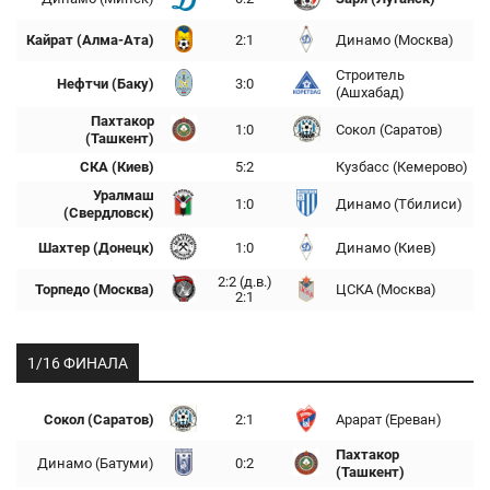
Кайрат (Алма-Ата)
2:1
Динамо (Москва)
Строитель
Нефтчи (Баку)
3:0
(Ашхабад)
Пахтакор
1:0
Сокол (Саратов)
(Ташкент)
СКА (Киев)
5:2
Кузбасс (Кемерово)
Уралмаш
1:0
Динамо (Тбилиси)
(Свердловск)
Шахтер (Донецк)
1:0
Динамо (Киев)
2:2 (д.в.)
Торпедо (Москва)
ЦСКА (Москва)
2:1
1/16 ФИНАЛА
Сокол (Саратов)
2:1
Арарат (Ереван)
Пахтакор
Динамо (Батуми)
0:2
(Ташкент)