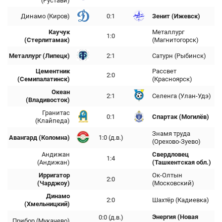
(Рустави)
Динамо (Киров)
0:1
Зенит (Ижевск)
Каучук
Металлург
1:0
(Стерлитамак)
(Магнитогорск)
Металлург (Липецк)
2:1
Сатурн (Рыбинск)
Цементник
Рассвет
2:0
(Семипалатинск)
(Красноярск)
Океан
2:1
Селенга (Улан-Удэ)
(Владивосток)
Гранитас
0:1
Спартак (Могилёв)
(Клайпеда)
Знамя труда
Авангард (Коломна)
1:0 (д.в.)
(Орехово-Зуево)
Андижан
Свердловец
1:4
(Андижан)
(Ташкентская обл.)
Ирригатор
Ок-Олтын
2:0
(Чарджоу)
(Московский)
Динамо
2:0
Шахтёр (Кадиевка)
(Хмельницкий)
Энергия (Новая
0:0 (д.в.)
Прибор (Мукачево)