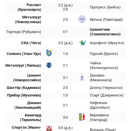
Рассвет
2:2 (д.в.)
Прогресс (Бийск)
2:0
(Красноярск)
Металлург
2:0
Иртыш (Павлодар)
(Новокузнецк)
Цементник
Торпедо (Рубцовск)
0:1
(Семипалатинск)
СКА (Чита)
3:2 (д.в.)
Аэрофлот (Иркутск)
Селенга (Улан-Удэ)
1:0
Пурсей (Братск)
Чайка
Металлург (Липецк)
2:1
(Зеленодольск)
Цемент
Динамо
3:1
(Новороссийск)
(Махачкала)
Шахтёр (Кадиевка)
2:0
Днепр (Черкассы)
Прибор (Мукачево)
1:0
Старт (Дзержинск)
Динамо
Нефтяник
2:1
(Хмельницкий)
(Дрогобыч)
Авангард
Верховина
3:0
(Тернополь)
(Ужгород)
Спартак (Ивано-
0:0 (д.в.)
Волынь (Луцк)