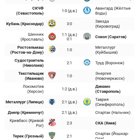
СКЧФ
Авангард (Жёлтые
1:0 (д.в.)
(Севастополь)
Воды)
Звезда
Кубань (Краснодар)
3:0
(Кировоград)
Шинник
1:1 (д.в.)
Сокол (Саратов)
0:1
(Ярославль)
Ростсельмаш
Металлург
1:0
(Ростов-на-Дону)
(Куйбышев)
Судостроитель
2:1
Труд (Воронеж)
(Николаев)
Текстильщик
Энергия
1:0
(Иваново)
(Новочеркасск)
Локомотив
Динамо
1:2 (д.в.)
(Херсон)
(Ставрополь)
Таврия
Металлург (Липецк)
2:1 (д.в.)
(Симферополь)
Днепр (Кременчуг)
2:1 (д.в.)
Спартак (Нальчик)
Кривбасс (Кривой
2:3
СКА (Киев)
Рог)
Спартак (Йошкар-
Терек (Грозный)
2:1
Ола)