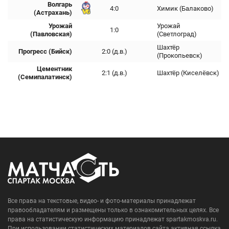
Волгарь
4:0
Химик (Балаково)
(Астрахань)
Урожай
Урожай
1:0
(Павловская)
(Светлоград)
Шахтёр
Прогресс (Бийск)
2:0 (д.в.)
(Прокопьевск)
Цементник
2:1 (д.в.)
Шахтёр (Киселёвск)
(Семипалатинск)
Все права на текстовые, видео- и фото-материалы принадлежат
правообладателям и размещены только в ознакомительных целях. Все
права на статистическую информацию принадлежат spartakmoskva.ru.
При использовании статистических материалов сайта активная ссылка