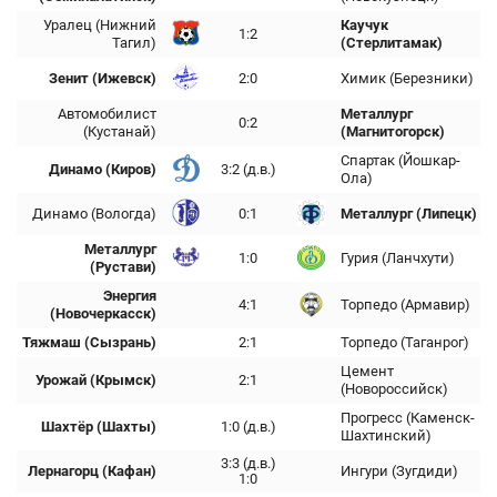
Уралец (Нижний
Каучук
1:2
Тагил)
(Стерлитамак)
Зенит (Ижевск)
2:0
Химик (Березники)
Автомобилист
Металлург
0:2
(Кустанай)
(Магнитогорск)
Спартак (Йошкар-
Динамо (Киров)
3:2 (д.в.)
Ола)
Динамо (Вологда)
0:1
Металлург (Липецк)
Металлург
1:0
Гурия (Ланчхути)
(Рустави)
Энергия
4:1
Торпедо (Армавир)
(Новочеркасск)
Тяжмаш (Сызрань)
2:1
Торпедо (Таганрог)
Цемент
Урожай (Крымск)
2:1
(Новороссийск)
Прогресс (Каменск-
Шахтёр (Шахты)
1:0 (д.в.)
Шахтинский)
3:3 (д.в.)
Лернагорц (Кафан)
Ингури (Зугдиди)
1:0