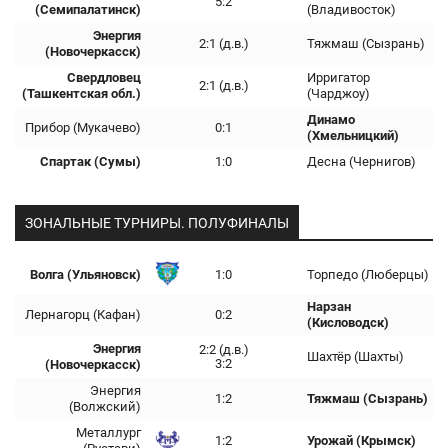
5:2
(Семипалатинск)
(Владивосток)
Энергия
2:1 (д.в.)
Тяжмаш (Сызрань)
(Новочеркасск)
Свердловец
Ирригатор
2:1 (д.в.)
(Ташкентская обл.)
(Чарджоу)
Динамо
Прибор (Мукачево)
0:1
(Хмельницкий)
Спартак (Сумы)
1:0
Десна (Чернигов)
ЗОНАЛЬНЫЕ ТУРНИРЫ. ПОЛУФИНАЛЫ
Волга (Ульяновск)
1:0
Торпедо (Люберцы)
Нарзан
Лернагорц (Кафан)
0:2
(Кисловодск)
Энергия
2:2 (д.в.)
Шахтёр (Шахты)
3:2
(Новочеркасск)
Энергия
1:2
Тяжмаш (Сызрань)
(Волжский)
Металлург
1:2
Урожай (Крымск)