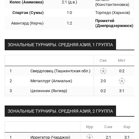
Колос (Акимовка)
2:1 (д.в.)
(Константиновка)
Спартак (Сумы)
1:0
Торпедо (Харьков)
Прометей
Авангард (Керчь)
1:2
(Днепродзержинск)
ЗОНАЛЬНЫЕ ТУРНИРЫ. СРЕДНЯЯ АЗИЯ, 1 ГРУППА
Све
Мет
1
Свердловец (Ташкентская обл.)
0:2
2
Металлург (Алмалык)
2:0
3
Целинник (Янгиер)
0:2
3:1
ЗОНАЛЬНЫЕ ТУРНИРЫ. СРЕДНЯЯ АЗИЯ, 2 ГРУППА
Ирр
Сам
Кар
1
Ирригатор (Чарджоу)
2:1
3:1