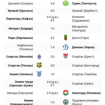
Динамо (Сухуми)
2:4
Гурия (Ланчхути)
Урожай (Крымск)
4:0
Урожай (Дербент)
Алазани
3:3 (д.в.)
Лернагорц (Кафан)
4:3
(Гурджаани)
Магароели
Ингури (Зугдиди)
1:0
(Чиатура)
Лори (Кировакан)
3:2
Дила (Гори)
Нефтянник
1:4
Динамо (Киров)
(Тюмень)
Спартак (Могилёв)
2:0
Спартак (Брест)
Спартак (Рязань)
2:0
Спартак (Белгород)
Знамя (Ногинск)
1:0
Спартак (Тамбов)
Знамя труда
0:0 (д.в.)
Спартак (Орёл)
3:1
(Орехово-Зуево)
Звезда (Серпухов)
2:3 (д.в.)
Авангард (Коломна)
Химик
Трудовые резервы
1:0
(Новомосковск)
(Курск)