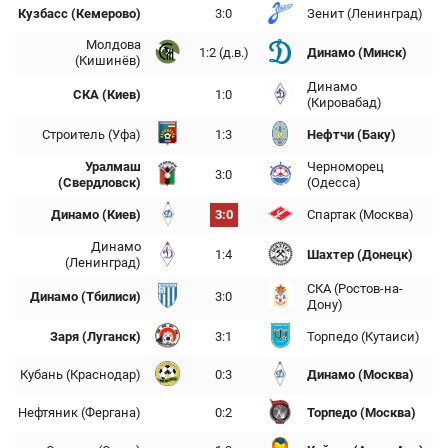
Кузбасс (Кемерово)
3:0
Зенит (Ленинград)
Молдова
1:2 (д.в.)
Динамо (Минск)
(Кишинёв)
Динамо
СКА (Киев)
1:0
(Кировабад)
Строитель (Уфа)
1:3
Нефтчи (Баку)
Уралмаш
Черноморец
3:0
(Свердловск)
(Одесса)
Динамо (Киев)
3:0
Спартак (Москва)
Динамо
1:4
Шахтер (Донецк)
(Ленинград)
СКА (Ростов-на-
Динамо (Тбилиси)
3:0
Дону)
Заря (Луганск)
3:1
Торпедо (Кутаиси)
Кубань (Краснодар)
0:3
Динамо (Москва)
Нефтяник (Фергана)
0:2
Торпедо (Москва)