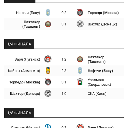
Нефтчи (Баку)
0:2
Торпедо (Москва)
Пахтакор
3:1
Шахтер (Донецк)
(Ташкент)
1/4 ФИНАЛА
Пахтакор
Заря (Луганск)
1:2
(Ташкент)
Кайрат (Алма-Ата)
2:3
Нефтчи (Баку)
Уралмаш
Торпедо (Москва)
3:1
(Свердловск)
Шахтер (Донецк)
1:0
СКА (Киев)
1/8 ФИНАЛА
Динамо (Минск)
0:2
Заря (Луганск)