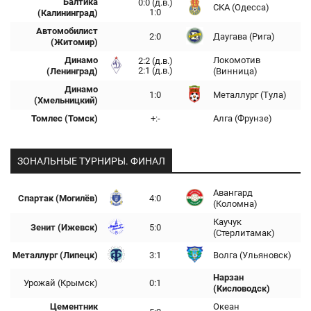
Балтика
0:0 (д.в.)
СКА (Одесса)
1:0
(Калининград)
Автомобилист
2:0
Даугава (Рига)
(Житомир)
Динамо
Локомотив
2:2 (д.в.)
2:1 (д.в.)
(Ленинград)
(Винница)
Динамо
1:0
Металлург (Тула)
(Хмельницкий)
Томлес (Томск)
+:-
Алга (Фрунзе)
ЗОНАЛЬНЫЕ ТУРНИРЫ. ФИНАЛ
Авангард
Спартак (Могилёв)
4:0
(Коломна)
Каучук
Зенит (Ижевск)
5:0
(Стерлитамак)
Металлург (Липецк)
3:1
Волга (Ульяновск)
Нарзан
Урожай (Крымск)
0:1
(Кисловодск)
Цементник
Океан