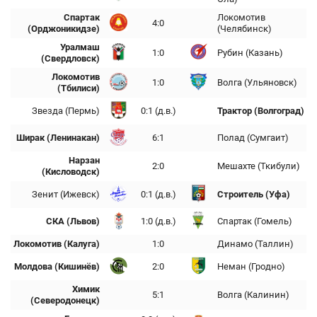
Спартак
Локомотив
4:0
(Орджоникидзе)
(Челябинск)
Уралмаш
1:0
Рубин (Казань)
(Свердловск)
Локомотив
1:0
Волга (Ульяновск)
(Тбилиси)
Звезда (Пермь)
0:1 (д.в.)
Трактор (Волгоград)
Ширак (Ленинакан)
6:1
Полад (Сумгаит)
Нарзан
2:0
Мешахте (Ткибули)
(Кисловодск)
Зенит (Ижевск)
0:1 (д.в.)
Строитель (Уфа)
СКА (Львов)
1:0 (д.в.)
Спартак (Гомель)
Локомотив (Калуга)
1:0
Динамо (Таллин)
Молдова (Кишинёв)
2:0
Неман (Гродно)
Химик
5:1
Волга (Калинин)
(Северодонецк)