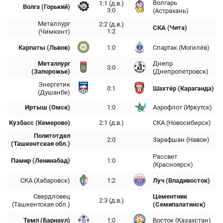
Волгарь
1:1 (д.в.)
Волга (Горький)
3:0
(Астрахань)
Металлург
2:2 (д.в.)
СКА (Чита)
1:2
(Чимкент)
Карпаты (Львов)
1:0
Спартак (Могилёв)
Металлург
Днепр
3:0
(Запорожье)
(Днепропетровск)
Энергетик
0:1
Шахтёр (Караганда)
(Душанбе)
Иртыш (Омск)
1:0
Аэрофлот (Иркутск)
Кузбасс (Кемерово)
2:1 (д.в.)
СКА (Новосибирск)
Политотдел
2:0
Зарафшан (Навои)
(Ташкентская обл.)
Рассвет
Памир (Ленинабад)
1:0
(Красноярск)
СКА (Хабаровск)
1:2
Луч (Владивосток)
Свердловец
Цементник
2:3 (д.в.)
(Ташкентская обл.)
(Семипалатинск)
Темп (Барнаул)
1:0
Восток (Казахстан)