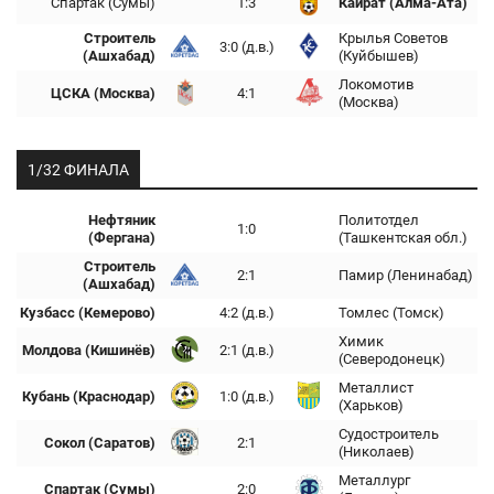
Спартак (Сумы)
1:3
Кайрат (Алма-Ата)
Строитель
Крылья Советов
3:0 (д.в.)
(Ашхабад)
(Куйбышев)
Локомотив
ЦСКА (Москва)
4:1
(Москва)
1/32 ФИНАЛА
Нефтяник
Политотдел
1:0
(Фергана)
(Ташкентская обл.)
Строитель
2:1
Памир (Ленинабад)
(Ашхабад)
Кузбасс (Кемерово)
4:2 (д.в.)
Томлес (Томск)
Химик
Молдова (Кишинёв)
2:1 (д.в.)
(Северодонецк)
Металлист
Кубань (Краснодар)
1:0 (д.в.)
(Харьков)
Судостроитель
Сокол (Саратов)
2:1
(Николаев)
Металлург
Спартак (Сумы)
2:0