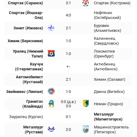
Спартак (Саранск)
3:1
Спартак (Кострома)
Спартак (Йошкар-
Нефтяник
4:0
Ола)
(Октябрьский)
Буровик
Зенит (Ижевск)
2:1
(Альметьевск)
Калининец
Химик (Березники)
1:0
(Свердловск)
Уралец (Нижний
Локомотив
1:0
Тагил)
(Оренбург)
Каучук
Актюбинец
+:-
(Стерлитамак)
(Актюбинск)
Автомобилист
2:1
Химик (Салават)
(Кустанай)
Звейниекс (Лиепая)
1:0
Двина (Витебск)
Гранитас
0:0 (д.в.)
Неман (Гродно)
3:0
(Клайпеда)
Металлург
Зауралец (Курган)
0:1
(Магнитогорск)
Металлург
Машиностроитель
2:0
(Рустави)
(Пятигорск)