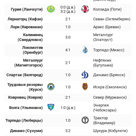
0:0 (д.в.)
Гурия (Ланчхути)
Колхида (Поти)
3:2 (д.в.)
Лернагорц (Кафан)
2:1
Севан (Октемберян)
Лори (Кировакан)
1:0
Аракс (Ереван)
Калининец
Металлург
3:0
(Свердловск)
(Златоуст)
Локомотив
4:1
Торпедо (Миасс)
(Оренбург)
Металлург
Нефтяник
2:1
(Магнитогорск)
(Бугульма)
Спартак (Белгород)
1:0
Динамо (Брянск)
Трудовые резервы
1:0
Искра (Смоленск)
(Курск)
Ковровец (Ковров)
2:1
Север (Мурманск)
Энергия
Волга (Ульяновск)
1:0 (д.в.)
(Чебоксары)
Трактор
Торпедо (Люберцы)
1:0
(Владимир)
Динамо (Сухуми)
3:2
Шукура (Кобулети)