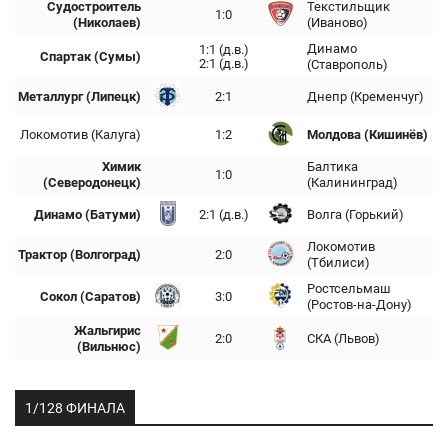
Судостроитель
Текстильщик
1:0
(Николаев)
(Иваново)
Динамо
1:1 (д.в.)
Спартак (Сумы)
2:1 (д.в.)
(Ставрополь)
Металлург (Липецк)
2:1
Днепр (Кременчуг)
Локомотив (Калуга)
1:2
Молдова (Кишинёв)
Химик
Балтика
1:0
(Северодонецк)
(Калининград)
Динамо (Батуми)
2:1 (д.в.)
Волга (Горький)
Локомотив
Трактор (Волгоград)
2:0
(Тбилиси)
Ростсельмаш
Сокол (Саратов)
3:0
(Ростов-на-Дону)
Жальгирис
2:0
СКА (Львов)
(Вильнюс)
1/128 ФИНАЛА