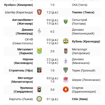
Кузбасс (Кемерово)
1:0
СКА (Чита)
Шахтёр (Караганда)
1:2 (д.в.)
Томлес (Томск)
Автомобилист
Сельстрой
0:0 (д.в.)
1:0 (д.в.)
(Житомир)
(Полтава)
Динамо
Динамо
6:2
(Ленинград)
(Хмельницкий)
СКЧФ
0:0 (д.в.)
Кубань (Краснодар)
1:2 (д.в.)
(Севастополь)
Металлист
Металлург
2:0
(Харьков)
(Запорожье)
Нарзан
Динамо
2:2 (д.в.)
1:0 (д.в.)
(Кисловодск)
(Махачкала)
Строитель (Уфа)
1:0
Терек (Грозный)
Металлург
0:0 (д.в.)
Ширак (Ленинакан)
1:0
(Магнитогорск)
Уралмаш
Спартак
3:0
(Свердловск)
(Орджоникидзе)
Карпаты (Львов)
0:1 (д.в.)
СКА (Киев)