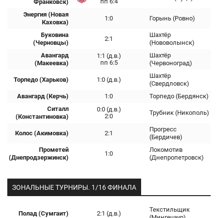
пп 6:4
Франковск)
Энергия (Новая
1:0
Горынь (Ровно)
Каховка)
Буковина
Шахтёр
2:1
(Черновцы)
(Нововолынск)
Авангард
Шахтёр
1:1 (д.в.)
пп 6:5
(Макеевка)
(Червоноград)
Шахтёр
Торпедо (Харьков)
1:0 (д.в.)
(Свердловск)
Авангард (Керчь)
1:0
Торпедо (Бердянск)
Ситалл
0:0 (д.в.)
Трубник (Никополь)
2:0
(Константиновка)
Прогресс
Колос (Акимовка)
2:1
(Бердичев)
Прометей
Локомотив
1:0
(Днепродзержинск)
(Днепропетровск)
ЗОНАЛЬНЫЕ ТУРНИРЫ. 1/16 ФИНАЛА
Текстильщик
Полад (Сумгаит)
2:1 (д.в.)
(Мингечаур)