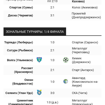
пп 2:13
Каховка)
Спартак (Сумы)
2:1
Колос (Акимовка)
Прометей
Десна (Чернигов)
3:1
(Днепродзержинск)
ЗОНАЛЬНЫЕ ТУРНИРЫ. 1/4 ФИНАЛА
Торпедо (Люберцы)
1:0
Спартак (Саранск)
Металлург
Сатурн (Рыбинск)
2:1
(Череповец)
Химик
Волга (Ульяновск)
1:0
(Дзержинск)
Рассвет
2:1
Старт (Ангарск)
(Красноярск)
Авангард
Океан
1:0
(Комсомольск-на-
(Владивосток)
Амуре)
Селенга (Улан-Удэ)
3:0
СКА (Чита)
Цементник
Металлург
1:0 (д.в.)
(Семипалатинск)
(Новокузнецк)