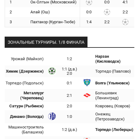
1
Ок-Олтын (Московский)
0:0
4:1
2
Алай (Ош)
0:0
2:2
3
Пахтакор (Курган-Тюбе)
1:4
2:2
ЗОНАЛЬНЫЕ ТУРНИРЫ. 1/8 ФИНАЛА
Нарзан
Урожай (Майкоп)
1:2
(Кисловодск)
1:1 (д.в.)
Химик (Дзержинск)
Торпедо (Павлово)
2:0
Торпедо (Подольск)
0:1
Волга (Ульяновск)
Металлург
Большевик
2:1
(Череповец)
(Ленинград)
Сатурн (Рыбинск)
2:0
Ковровец (Ковров)
Онежец
Динамо (Вологда)
1:0
(Петрозаводск)
Машиностроитель
1:2 (д.в.)
Торпедо (Люберцы)
(Балашиха)