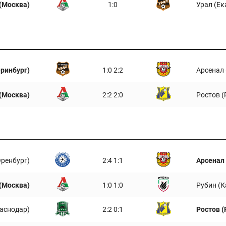
(Москва)
1:0
Урал (Ек
еринбург)
1:0 2:2
Арсенал 
(Москва)
2:2 2:0
Ростов (
Оренбург)
2:4 1:1
Арсенал 
(Москва)
1:0 1:0
Рубин (К
аснодар)
2:2 0:1
Ростов (