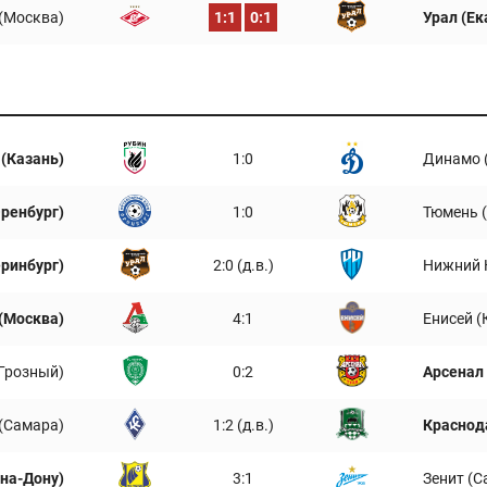
(Москва)
1:1
0:1
Урал (Ек
 (Казань)
1:0
Динамо 
Оренбург)
1:0
Тюмень 
еринбург)
2:0 (д.в.)
Нижний 
(Москва)
4:1
Енисей (
Грозный)
0:2
Арсенал 
(Самара)
1:2 (д.в.)
Краснод
-на-Дону)
3:1
Зенит (С