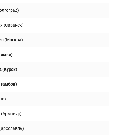
олгоград)
я (Саранск)
во (Москва)
Химки)
 (Курск)
(Тамбов)
чи)
 (Армавир)
(Ярославль)