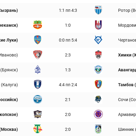
Сызрань)
1:1 пп 4:3
Ротор (В
некамск)
1:0
Мордови
кие Луки)
0:0 пп 5:4
Чертано
Иваново)
2:3
Химки (
(Брянск)
1:3
Авангард
 (Калуга)
4:4 пп 2:4
Тамбов 
оссийск)
2:1
Сочи (Со
копское)
2:0
Армавир
(Москва)
2:0
Шинник 