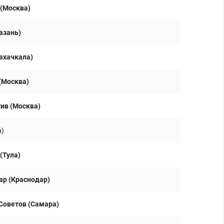
 (Москва)
азань)
ахачкала)
(Москва)
ив (Москва)
а)
(Тула)
ар (Краснодар)
Советов (Самара)