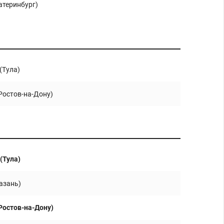
атеринбург)
(Тула)
Ростов-на-Дону)
(Тула)
азань)
Ростов-на-Дону)