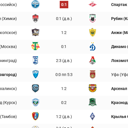
оссийск)
0:1
Спартак
 (Химки)
0:1 (д.в.)
Рубин (К
копское)
1:2
Анжи (М
 (Москва)
0:1
Динамо 
нинград)
2:3 (д.в.)
Локомот
овгород)
0:0 пп 5:3
Уфа (Уф
халинск)
1:2
Арсенал 
д (Курск)
0:2
Краснод
(Тамбов)
1:2 (д.в.)
Крылья 