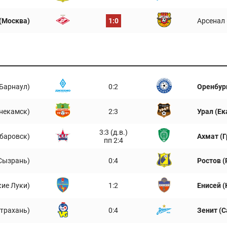
(Москва)
1:0
Арсенал 
Барнаул)
0:2
Оренбург
некамск)
2:3
Урал (Ек
3:3 (д.в.)
баровск)
Ахмат (
пп 2:4
Сызрань)
0:4
Ростов (
кие Луки)
1:2
Енисей (
страхань)
0:4
Зенит (С