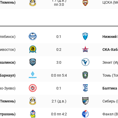
1:1 (д.в.)
(Тюмень)
ЦСКА (М
пп 3:0
лябинск)
0:1
Нижний 
дивосток)
0:2
СКА-Хаб
халинск)
3:0
Зенит (И
Барнаул)
0:0 пп 5:4
Томь (То
во-Зуево)
0:1
Балтика
(Тюмень)
2:1 (д.в.)
Сибирь 
страхань)
0:0 пп 4:2
Факел (