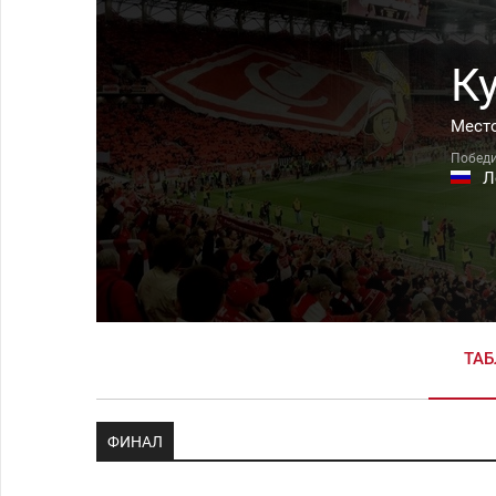
Ку
Место
Л
ТА
ФИНАЛ