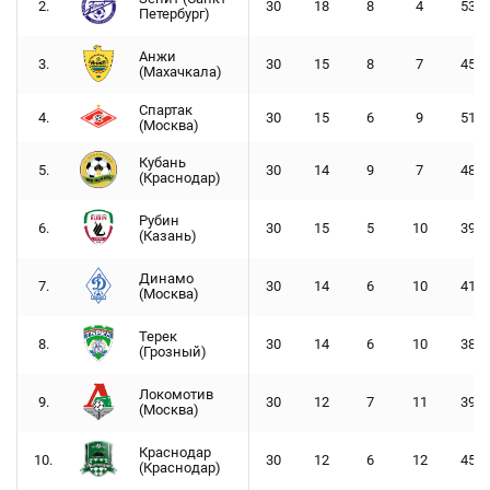
2.
30
18
8
4
53 -
Петербург)
Анжи
3.
30
15
8
7
45 -
(Махачкала)
Спартак
4.
30
15
6
9
51 -
(Москва)
Кубань
5.
30
14
9
7
48 -
(Краснодар)
Рубин
6.
30
15
5
10
39 -
(Казань)
Динамо
7.
30
14
6
10
41 -
(Москва)
Терек
8.
30
14
6
10
38 -
(Грозный)
Локомотив
9.
30
12
7
11
39 -
(Москва)
Краснодар
10.
30
12
6
12
45 -
(Краснодар)