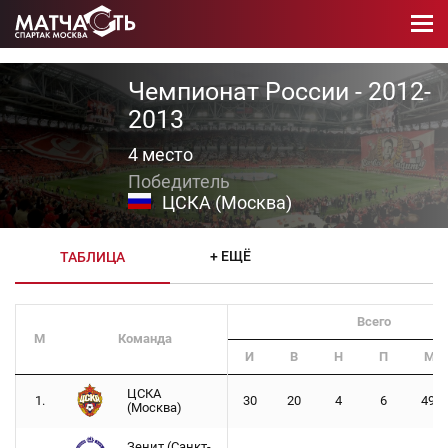
Чемпионат России - 2012-
2013
4 место
ЦСКА (Москва)
+ ЕЩЁ
ТАБЛИЦА
Всего
М
Команда
И
В
Н
П
Мяч
ЦСКА
1.
30
20
4
6
49 -
(Москва)
Зенит (Санкт-