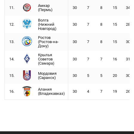
Амкар
11.
30
7
8
15
34 -
(Пермь)
Волга
12.
(Нижний
30
7
8
15
28 -
Новгород)
Ростов
13.
(Ростов-на-
30
7
8
15
30 -
Дону)
Крылья
14.
Советов
30
7
7
16
31 -
(Самара)
Мордовия
15.
30
5
5
20
30 -
(Саранск)
Алания
16.
30
4
7
19
26 -
(Владикавказ)