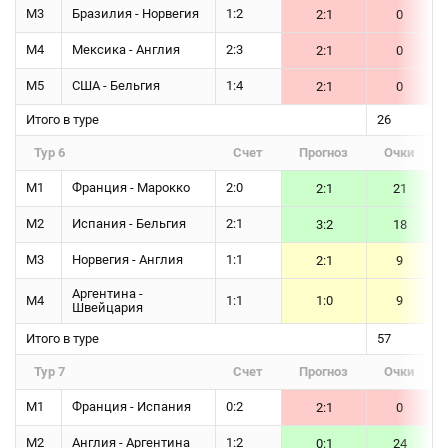
М3
Бразилия - Норвегия
1:2
2:1
0
М4
Мексика - Англия
2:3
2:1
0
М5
США - Бельгия
1:4
2:1
0
Итого в туре
26
Тур 6
Счет
Прогноз
Очки
М1
Франция - Марокко
2:0
2:1
21
М2
Испания - Бельгия
2:1
3:2
18
М3
Норвегия - Англия
1:1
2:1
9
Аргентина -
М4
1:1
1:0
9
Швейцария
Итого в туре
57
Тур 7
Счет
Прогноз
Очки
М1
Франция - Испания
0:2
2:1
0
М2
Англия - Аргентина
1:2
0:1
24