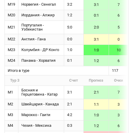
М19
Норвегия - Сенегал
3:2
3:1
7
М20
Иордания - Алжир
1:2
0:1
6
Португалия -
М21
5:0
2:0
5
Узбекистан
М22
Англия - Гана
0:0
3:1
0
М23
Колумбия - ДР Конго
1:0
1:0
10
М24
Панама - Хорватия
0:1
1:2
6
Итого в туре
117
Тур 3
Счет
Прогноз
Очки
Босния и
М1
3:1
2:1
7
Герцеговина - Катар
М2
Швейцария - Канада
2:1
1:1
3
М3
Марокко - Гаити
4:2
1:0
3
М4
Чехия - Мексика
0:3
1:2
6