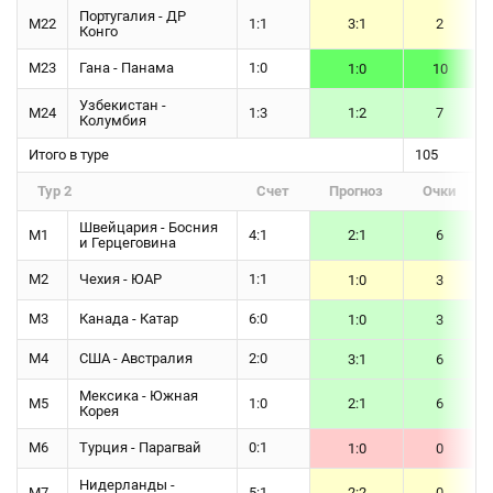
Португалия - ДР
М22
1:1
3:1
2
Конго
М23
Гана - Панама
1:0
1:0
10
Узбекистан -
М24
1:3
1:2
7
Колумбия
Итого в туре
105
Тур 2
Счет
Прогноз
Очки
Швейцария - Босния
М1
4:1
2:1
6
и Герцеговина
М2
Чехия - ЮАР
1:1
1:0
3
М3
Канада - Катар
6:0
1:0
3
М4
США - Австралия
2:0
3:1
6
Мексика - Южная
М5
1:0
2:1
6
Корея
М6
Турция - Парагвай
0:1
1:0
0
Нидерланды -
М7
5:1
2:2
0