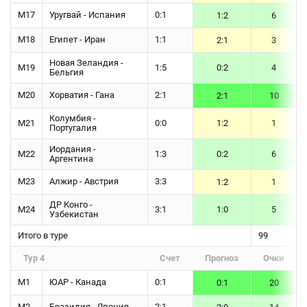
М17
Уругвай - Испания
0:1
1:2
6
М18
Египет - Иран
1:1
2:1
3
Новая Зеландия -
М19
1:5
0:2
4
Бельгия
М20
Хорватия - Гана
2:1
2:1
10
Колумбия -
М21
0:0
1:2
1
Португалия
Иордания -
М22
1:3
0:2
6
Аргентина
М23
Алжир - Австрия
3:3
1:2
1
ДР Конго -
М24
3:1
1:0
5
Узбекистан
Итого в туре
99
Тур 4
Счет
Прогноз
Очки
М1
ЮАР - Канада
0:1
0:1
20
М2
Бразилия - Япония
2:1