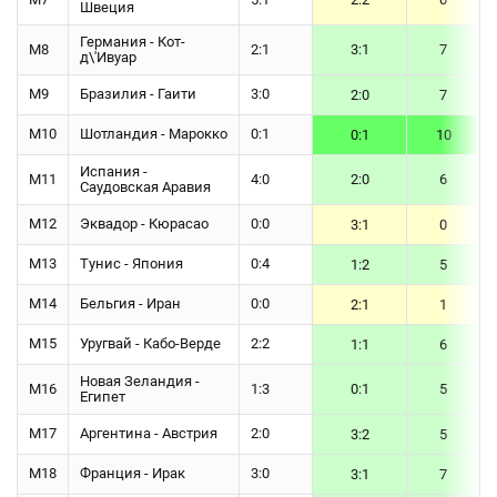
Швеция
Германия - Кот-
М8
2:1
3:1
7
д\'Ивуар
М9
Бразилия - Гаити
3:0
2:0
7
М10
Шотландия - Марокко
0:1
0:1
10
Испания -
М11
4:0
2:0
6
Саудовская Аравия
М12
Эквадор - Кюрасао
0:0
3:1
0
М13
Тунис - Япония
0:4
1:2
5
М14
Бельгия - Иран
0:0
2:1
1
М15
Уругвай - Кабо-Верде
2:2
1:1
6
Новая Зеландия -
М16
1:3
0:1
5
Египет
М17
Аргентина - Австрия
2:0
3:2
5
М18
Франция - Ирак
3:0
3:1
7