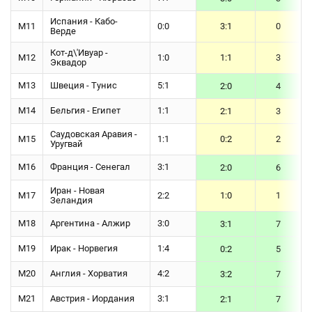
Испания - Кабо-
М11
0:0
3:1
0
Верде
Кот-д\'Ивуар -
М12
1:0
1:1
3
Эквадор
М13
Швеция - Тунис
5:1
2:0
4
М14
Бельгия - Египет
1:1
2:1
3
Саудовская Аравия -
М15
1:1
0:2
2
Уругвай
М16
Франция - Сенегал
3:1
2:0
6
Иран - Новая
М17
2:2
1:0
1
Зеландия
М18
Аргентина - Алжир
3:0
3:1
7
М19
Ирак - Норвегия
1:4
0:2
5
М20
Англия - Хорватия
4:2
3:2
7
М21
Австрия - Иордания
3:1
2:1
7