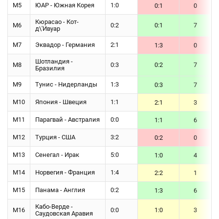
М5
ЮАР - Южная Корея
1:0
0:1
0
Кюрасао - Кот-
М6
0:2
0:1
7
д\'Ивуар
М7
Эквадор - Германия
2:1
1:3
0
Шотландия -
М8
0:3
0:2
7
Бразилия
М9
Тунис - Нидерланды
1:3
0:3
7
М10
Япония - Швеция
1:1
2:1
3
М11
Парагвай - Австралия
0:0
1:1
6
М12
Турция - США
3:2
0:2
0
М13
Сенегал - Ирак
5:0
1:0
4
М14
Норвегия - Франция
1:4
2:2
1
М15
Панама - Англия
0:2
1:3
6
Кабо-Верде -
М16
0:0
1:0
3
Саудовская Аравия