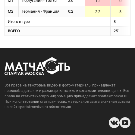
М1
Португалия - Уэльс
2:0
1:2
0
М2
Германия - Франция
0:2
2:2
8
Итого в туре
8
ВСЕГО
251
Все права на текстовые, видео- и фото-материалы принадлежат
правообладателям и размещены только в ознакомительных целях. Все
права на статистическую информацию принадлежат spartakmoskva.ru.
При использовании статистических материалов сайта активная ссылка
на сайт spartakmoskva.ru обязательна