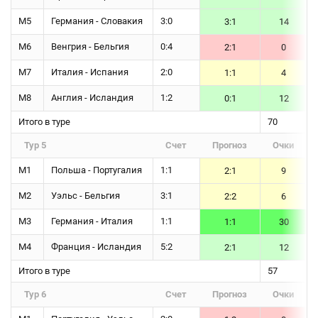
М5
Германия - Словакия
3:0
3:1
14
М6
Венгрия - Бельгия
0:4
2:1
0
М7
Италия - Испания
2:0
1:1
4
М8
Англия - Исландия
1:2
0:1
12
Итого в туре
70
Тур 5
Счет
Прогноз
Очки
М1
Польша - Португалия
1:1
2:1
9
М2
Уэльс - Бельгия
3:1
2:2
6
М3
Германия - Италия
1:1
1:1
30
М4
Франция - Исландия
5:2
2:1
12
Итого в туре
57
Тур 6
Счет
Прогноз
Очки