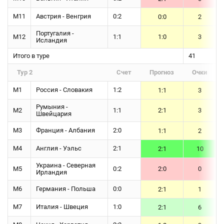
М11
Австрия - Венгрия
0:2
0:0
2
Португалия -
М12
1:1
1:0
3
Исландия
Итого в туре
41
Тур 2
Счет
Прогноз
Очки
М1
Россия - Словакия
1:2
1:1
3
Румыния -
М2
1:1
2:1
3
Швейцария
М3
Франция - Албания
2:0
1:1
2
М4
Англия - Уэльс
2:1
2:1
10
Украина - Северная
М5
0:2
2:0
0
Ирландия
М6
Германия - Польша
0:0
2:1
1
М7
Италия - Швеция
1:0
2:1
6