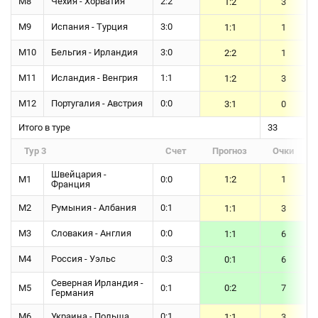
М8
Чехия - Хорватия
2:2
1:2
3
М9
Испания - Турция
3:0
1:1
1
М10
Бельгия - Ирландия
3:0
2:2
1
М11
Исландия - Венгрия
1:1
1:2
3
М12
Португалия - Австрия
0:0
3:1
0
Итого в туре
33
Тур 3
Счет
Прогноз
Очки
Швейцария -
М1
0:0
1:2
1
Франция
М2
Румыния - Албания
0:1
1:1
3
М3
Словакия - Англия
0:0
1:1
6
М4
Россия - Уэльс
0:3
0:1
6
Северная Ирландия -
М5
0:1
0:2
7
Германия
М6
Украина - Польша
0:1
1:1
3