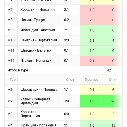
М7
Хорватия - Испания
2:1
1:2
0
М8
Чехия - Турция
0:2
2:0
0
М9
Исландия - Австрия
2:1
1:0
6
М10
Венгрия - Португалия
3:3
1:1
4
М11
Швеция - Бельгия
0:1
1:2
6
М12
Италия - Ирландия
0:1
2:1
0
Итого в туре
42
Тур 4
Счет
Прогноз
Очки
М1
Швейцария - Польша
1:1
0:1
6
Уэльс - Северная
М2
1:0
1:0
20
Ирландия
Хорватия -
М3
0:0
1:2
2
Португалия
М4
Франция - Ирландия
2:1
1:0
12