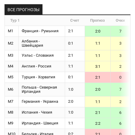
ВСЕ ПРОГНОЗЫ
Тур 1
Счет
Прогноз
Очки
М1
Франция - Румыния
2:1
2:0
7
Албания -
М2
0:1
1:1
3
Швейцария
М3
Уэльс - Словакия
2:1
1:1
3
М4
Англия - Россия
1:1
3:1
2
М5
Турция - Хорватия
0:1
2:1
0
Польша - Северная
М6
1:0
2:0
7
Ирландия
М7
Германия - Украина
2:0
1:1
2
М8
Испания - Чехия
1:0
2:1
6
М9
Ирландия - Швеция
1:1
2:2
6
М10
Бельгия - Италия
0:2
2:1
0