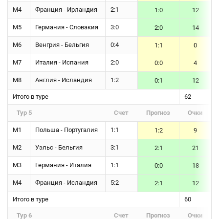
М4
Франция - Ирландия
2:1
1:0
12
М5
Германия - Словакия
3:0
2:0
14
М6
Венгрия - Бельгия
0:4
1:1
0
М7
Италия - Испания
2:0
0:0
4
М8
Англия - Исландия
1:2
0:1
12
Итого в туре
62
Тур 5
Счет
Прогноз
Очки
М1
Польша - Португалия
1:1
1:2
9
М2
Уэльс - Бельгия
3:1
2:1
21
М3
Германия - Италия
1:1
0:0
18
М4
Франция - Исландия
5:2
2:1
12
Итого в туре
60
Тур 6
Счет
Прогноз
Очки