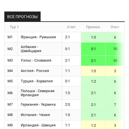
ВСЕ ПРОГНОЗЫ
Тур 1
Счет
Прогноз
Очки
М1
Франция - Румыния
2:1
1:0
6
Албания -
М2
0:1
0:1
10
Швейцария
М3
Уэльс - Словакия
2:1
2:1
10
М4
Англия - Россия
1:1
1:0
3
М5
Турция - Хорватия
0:1
1:2
6
Польша - Северная
М6
1:0
2:1
6
Ирландия
М7
Германия - Украина
2:0
2:1
7
М8
Испания - Чехия
1:0
2:1
6
М9
Ирландия - Швеция
1:1
1:2
3