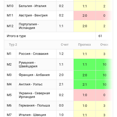
М10
Бельгия - Италия
0:2
1:1
2
М11
Австрия - Венгрия
0:2
2:0
0
Португалия -
М12
1:1
2:0
2
Исландия
Итого в туре
61
Тур 2
Счет
Прогноз
Очки
М1
Россия - Словакия
1:2
1:1
3
Румыния -
М2
1:1
1:1
10
Швейцария
М3
Франция - Албания
2:0
2:0
10
М4
Англия - Уэльс
2:1
2:1
10
Украина - Северная
М5
0:2
1:0
0
Ирландия
М6
Германия - Польша
0:0
1:0
3
М7
Италия - Швеция
1:0
1:1
3