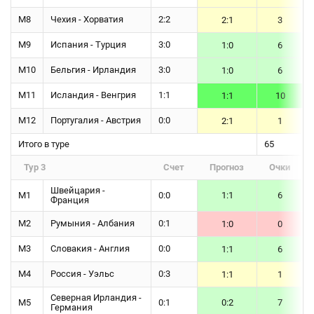
М8
Чехия - Хорватия
2:2
2:1
3
М9
Испания - Турция
3:0
1:0
6
М10
Бельгия - Ирландия
3:0
1:0
6
М11
Исландия - Венгрия
1:1
1:1
10
М12
Португалия - Австрия
0:0
2:1
1
Итого в туре
65
Тур 3
Счет
Прогноз
Очки
Швейцария -
М1
0:0
1:1
6
Франция
М2
Румыния - Албания
0:1
1:0
0
М3
Словакия - Англия
0:0
1:1
6
М4
Россия - Уэльс
0:3
1:1
1
Северная Ирландия -
М5
0:1
0:2
7
Германия