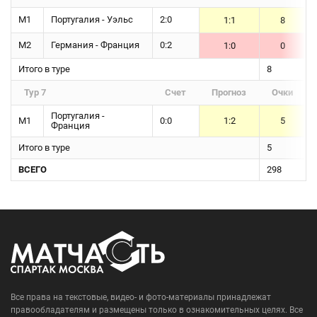
М1
Португалия - Уэльс
2:0
1:1
8
М2
Германия - Франция
0:2
1:0
0
Итого в туре
8
Тур 7
Счет
Прогноз
Очки
Португалия -
М1
0:0
1:2
5
Франция
Итого в туре
5
ВСЕГО
298
Все права на текстовые, видео- и фото-материалы принадлежат
правообладателям и размещены только в ознакомительных целях. Все