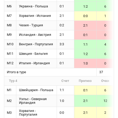
М6
Украина - Польша
0:1
1:2
6
М7
Хорватия - Испания
2:1
0:0
1
М8
Чехия - Турция
0:2
2:1
0
М9
Исландия - Австрия
2:1
0:1
0
М10
Венгрия - Португалия
3:3
1:1
4
М11
Швеция - Бельгия
0:1
1:2
6
М12
Италия - Ирландия
0:1
1:0
0
Итого в туре
37
Тур 4
Счет
Прогноз
Очки
М1
Швейцария - Польша
1:1
0:1
6
Уэльс - Северная
М2
1:0
2:1
12
Ирландия
Хорватия -
М3
0:0
2:1
2
Португалия