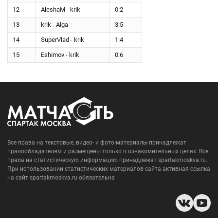
12
AleshaM - krik
0:2
13
krik - Alga
3:5
14
SuperVlad - krik
1:4
15
Eshimov - krik
0:6
Все права на текстовые, видео- и фото-материалы принадлежат
правообладателям и размещены только в ознакомительных целях. Все
права на статистическую информацию принадлежат spartakmoskva.ru.
При использовании статистических материалов сайта активная ссылка
на сайт spartakmoskva.ru обязательна