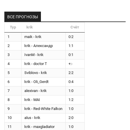
ВСЕ ПРОГНОЗЫ
Тур
krik
Счёт
1
maik - krik
0:2
2
krik - Александр
1:1
3
IvanM - krik
0:1
4
krik - doctor T
+:-
5
Sviblovo - krik
2:2
6
krik - Oli_Gerdt
0:4
7
alexivan - krik
1:0
8
krik - MAI
1:2
9
krik - Red-White Falkon
1:0
10
alus - krik
2:0
11
krik - maxgladiator
1:0