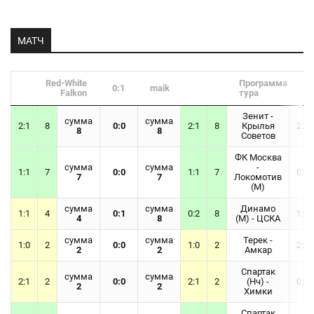
МАТЧ
Red-White
Программа
0:1
maik
Falkon
тура
Зенит -
сумма
сумма
2:1
8
0:0
2:1
8
Крылья
2:0
8
8
Советов
ФК Москва
сумма
сумма
-
1:1
7
0:0
1:1
7
0:0
7
7
Локомотив
(М)
сумма
сумма
Динамо
1:1
4
0:1
0:2
8
1:2
4
8
(М) - ЦСКА
сумма
сумма
Терек -
1:0
2
0:0
1:0
2
2:2
2
2
Амкар
Спартак
сумма
сумма
2:1
2
0:0
2:1
2
(Нч) -
0:0
2
2
Химки
Спартак