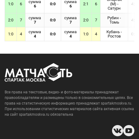
сумма
сумма
1:0
6
0:0
2:1
6
(М) -
4:0
6
6
Сатурн
сумма
сумма
Рубин -
2:0
7
0:0
2:0
7
4:0
7
7
Томь
сумма
сумма
Кубань -
1:0
4
0:0
1:0
4
0:0
4
4
Ростов
Все права на текстовые, видео- и фото-материалы принадлежат
правообладателям и размещены только в ознакомительных целях. Все
права на статистическую информацию принадлежат spartakmoskva.ru.
При использовании статистических материалов сайта активная ссылка
на сайт spartakmoskva.ru обязательна