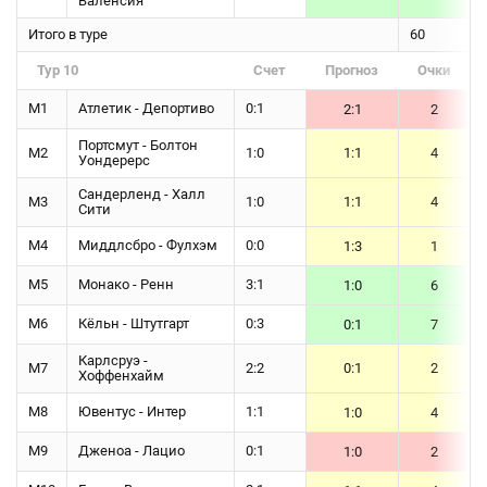
Валенсия
Итого в туре
60
Тур 10
Счет
Прогноз
Очки
М1
Атлетик - Депортиво
0:1
2:1
2
Портсмут - Болтон
М2
1:0
1:1
4
Уондерерс
Сандерленд - Халл
М3
1:0
1:1
4
Сити
М4
Миддлсбро - Фулхэм
0:0
1:3
1
М5
Монако - Ренн
3:1
1:0
6
М6
Кёльн - Штутгарт
0:3
0:1
7
Карлсруэ -
М7
2:2
0:1
2
Хоффенхайм
М8
Ювентус - Интер
1:1
1:0
4
М9
Дженоа - Лацио
0:1
1:0
2