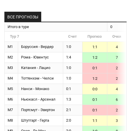
ВСЕ ПРОГНОЗЫ
Итого в туре
0
Тур 7
Счет
Прогноз
Очки
М1
Боруссия - Вердер
1:0
1:1
4
М2
Рома - Ювентус
1:4
1:2
7
М3
Катания - Лацио
1:0
0:1
2
М4
Тоттенхэм - Челси
1:0
1:2
2
М5
Нанси - Монако
0:1
0:0
4
М6
Ньюкасл - Арсенал
1:3
0:1
6
М7
Портсмут - Эвертон
2:1
0:1
2
М8
Штутгарт - Герта
2:0
1:1
3
М9
Осер - Ле Ман
2:0