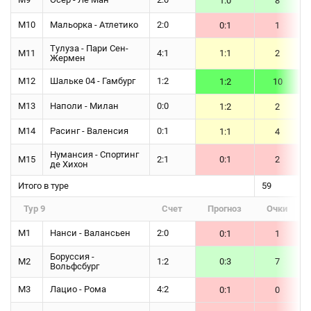
1:0
8
М10
Мальорка - Атлетико
2:0
0:1
1
Тулуза - Пари Сен-
М11
4:1
1:1
2
Жермен
М12
Шальке 04 - Гамбург
1:2
1:2
10
М13
Наполи - Милан
0:0
1:2
2
М14
Расинг - Валенсия
0:1
1:1
4
Нумансия - Спортинг
М15
2:1
0:1
2
де Хихон
Итого в туре
59
Тур 9
Счет
Прогноз
Очки
М1
Нанси - Валансьен
2:0
0:1
1
Боруссия -
М2
1:2
0:3
7
Вольфсбург
М3
Лацио - Рома
4:2
0:1
0