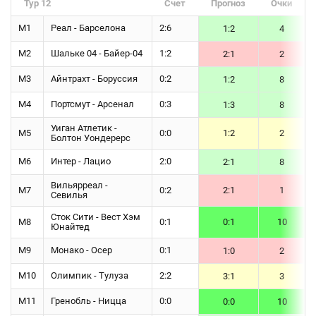
Тур 12
Счет
Прогноз
Очки
М1
Реал - Барселона
2:6
1:2
4
М2
Шальке 04 - Байер-04
1:2
2:1
2
М3
Айнтрахт - Боруссия
0:2
1:2
8
М4
Портсмут - Арсенал
0:3
1:3
8
Уиган Атлетик -
М5
0:0
1:2
2
Болтон Уондерерс
М6
Интер - Лацио
2:0
2:1
8
Вильярреал -
М7
0:2
2:1
1
Севилья
Сток Сити - Вест Хэм
М8
0:1
0:1
10
Юнайтед
М9
Монако - Осер
0:1
1:0
2
М10
Олимпик - Тулуза
2:2
3:1
3
М11
Гренобль - Ницца
0:0
0:0
10