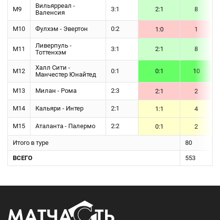
Вильярреал -
М9
3:1
2:1
8
Валенсия
М10
Фулхэм - Эвертон
0:2
1:0
1
Ливерпуль -
М11
3:1
2:1
8
Тоттенхэм
Халл Сити -
М12
0:1
0:1
10
Манчестер Юнайтед
М13
Милан - Рома
2:3
2:1
2
М14
Кальяри - Интер
2:1
1:1
4
М15
Аталанта - Палермо
2:2
0:1
2
Итого в туре
80
ВСЕГО
553