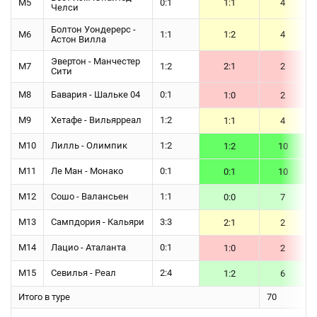
М5
0:1
1:1
4
Челси
Болтон Уондерерс -
М6
1:1
1:2
4
Астон Вилла
Эвертон - Манчестер
М7
1:2
2:1
2
Сити
М8
Бавария - Шальке 04
0:1
1:0
2
М9
Хетафе - Вильярреал
1:2
1:1
4
М10
Лилль - Олимпик
1:2
1:2
10
М11
Ле Ман - Монако
0:1
0:1
10
М12
Сошо - Валансьен
1:1
0:0
7
М13
Сампдория - Кальяри
3:3
2:1
2
М14
Лацио - Аталанта
0:1
1:0
2
М15
Севилья - Реал
2:4
1:2
6
Итого в туре
70