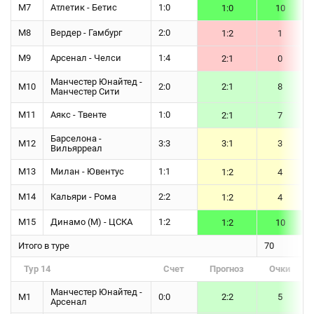
М7
Атлетик - Бетис
1:0
1:0
10
М8
Вердер - Гамбург
2:0
1:2
1
М9
Арсенал - Челси
1:4
2:1
0
Манчестер Юнайтед -
М10
2:0
2:1
8
Манчестер Сити
М11
Аякс - Твенте
1:0
2:1
7
Барселона -
М12
3:3
3:1
3
Вильярреал
М13
Милан - Ювентус
1:1
1:2
4
М14
Кальяри - Рома
2:2
1:2
4
М15
Динамо (М) - ЦСКА
1:2
1:2
10
Итого в туре
70
Тур 14
Счет
Прогноз
Очки
Манчестер Юнайтед -
М1
0:0
2:2
5
Арсенал