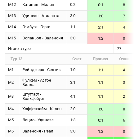
М12
Катания - Милан
0:2
0:1
8
М13
Удинезе - Аталанта
3:0
1:0
7
М14
Гамбург - Герта
1:1
2:1
4
М15
Эспаньол - Валенсия
3:0
1:2
0
Итого в туре
77
Тур 13
Счет
Прогноз
Очки
М1
Рейнджерс - Селтик
1:0
1:1
4
Фулхэм - Астон
М2
3:1
1:1
3
Вилла
Штутгарт -
М3
4:1
1:1
2
Вольфсбург
М4
Хоффенхайм - Кёльн
2:0
1:0
8
М5
Лацио - Удинезе
1:3
0:1
6
М6
Валенсия - Реал
3:0
1:2
0