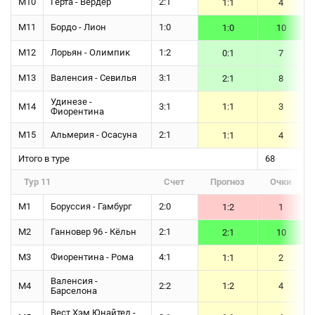
М10
Герта - Вердер
2:1
1:1
4
М11
Бордо - Лион
1:0
1:0
10
М12
Лорьян - Олимпик
1:2
0:1
7
М13
Валенсия - Севилья
3:1
2:1
8
Удинезе -
М14
3:1
1:1
3
Фиорентина
М15
Альмерия - Осасуна
2:1
1:1
4
Итого в туре
68
Тур 11
Счет
Прогноз
Очки
М1
Боруссия - Гамбург
2:0
1:2
1
М2
Ганновер 96 - Кёльн
2:1
2:1
10
М3
Фиорентина - Рома
4:1
1:1
2
Валенсия -
М4
2:2
1:2
4
Барселона
Вест Хэм Юнайтед -