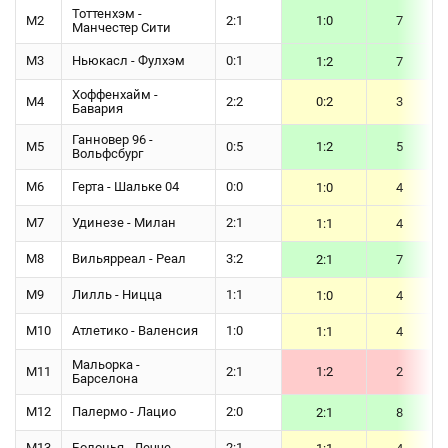
Тоттенхэм -
М2
2:1
1:0
7
Манчестер Сити
М3
Ньюкасл - Фулхэм
0:1
1:2
7
Хоффенхайм -
М4
2:2
0:2
3
Бавария
Ганновер 96 -
М5
0:5
1:2
5
Вольфсбург
М6
Герта - Шальке 04
0:0
1:0
4
М7
Удинезе - Милан
2:1
1:1
4
М8
Вильярреал - Реал
3:2
2:1
7
М9
Лилль - Ницца
1:1
1:0
4
М10
Атлетико - Валенсия
1:0
1:1
4
Мальорка -
М11
2:1
1:2
2
Барселона
М12
Палермо - Лацио
2:0
2:1
8
М13
Болонья - Лечче
2:1