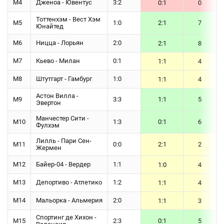
М4
Дженоа - Ювентус
3:2
0:1
0
Тоттенхэм - Вест Хэм
М5
1:0
2:1
7
Юнайтед
М6
Ницца - Лорьян
2:0
2:1
8
М7
Кьево - Милан
0:1
1:1
4
М8
Штутгарт - Гамбург
1:0
1:1
4
Астон Вилла -
М9
3:3
1:1
5
Эвертон
Манчестер Сити -
М10
1:3
0:1
6
Фулхэм
Лилль - Пари Сен-
М11
0:0
2:1
2
Жермен
М12
Байер-04 - Вердер
1:1
1:0
4
М13
Депортиво - Атлетико
1:2
1:1
4
М14
Мальорка - Альмерия
2:0
1:1
3
Спортинг де Хихон -
М15
2:3
0:1
5