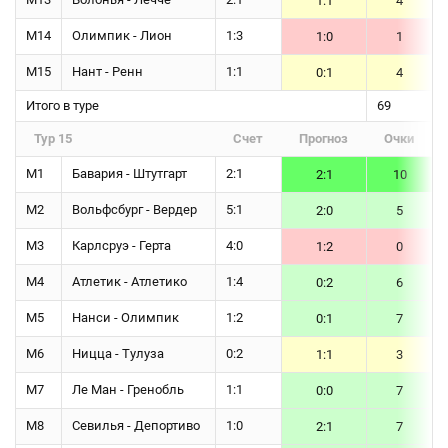
1:1
4
М14
Олимпик - Лион
1:3
1:0
1
М15
Нант - Ренн
1:1
0:1
4
Итого в туре
69
Тур 15
Счет
Прогноз
Очки
М1
Бавария - Штутгарт
2:1
2:1
10
М2
Вольфсбург - Вердер
5:1
2:0
5
М3
Карлсруэ - Герта
4:0
1:2
0
М4
Атлетик - Атлетико
1:4
0:2
6
М5
Нанси - Олимпик
1:2
0:1
7
М6
Ницца - Тулуза
0:2
1:1
3
М7
Ле Ман - Гренобль
1:1
0:0
7
М8
Севилья - Депортиво
1:0
2:1
7