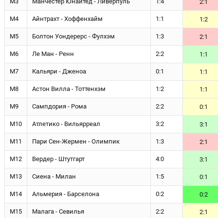
М3
Манчестер Юнайтед - Ливерпуль
1:4
2:1
М4
Айнтрахт - Хоффенхайм
1:1
1:2
М5
Болтон Уондерерс - Фулхэм
1:3
2:1
М6
Ле Ман - Ренн
2:2
1:1
М7
Кальяри - Дженоа
0:1
1:1
М8
Астон Вилла - Тоттенхэм
1:2
1:1
М9
Сампдория - Рома
2:2
0:1
М10
Атлетико - Вильярреал
3:2
3:1
М11
Пари Сен-Жермен - Олимпик
1:3
2:1
М12
Вердер - Штутгарт
4:0
3:1
М13
Сиена - Милан
1:5
0:1
М14
Альмерия - Барселона
0:2
0:2
М15
Малага - Севилья
2:2
2:1