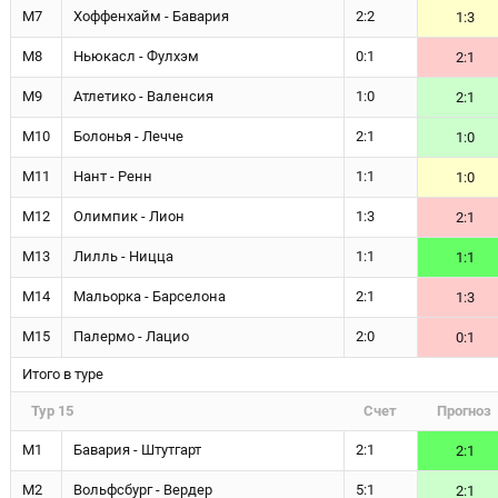
М7
Хоффенхайм - Бавария
2:2
1:3
М8
Ньюкасл - Фулхэм
0:1
2:1
М9
Атлетико - Валенсия
1:0
2:1
М10
Болонья - Лечче
2:1
1:0
М11
Нант - Ренн
1:1
1:0
М12
Олимпик - Лион
1:3
2:1
М13
Лилль - Ницца
1:1
1:1
М14
Мальорка - Барселона
2:1
1:3
М15
Палермо - Лацио
2:0
0:1
Итого в туре
Тур 15
Счет
Прогноз
М1
Бавария - Штутгарт
2:1
2:1
М2
Вольфсбург - Вердер
5:1
2:1