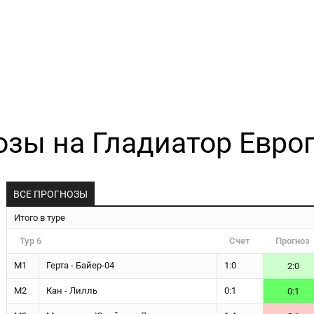
озы на Гладиатор Европа
ВСЕ ПРОГНОЗЫ
Итого в туре
Тур 6
Счет
Прогноз
М1
Герта - Байер-04
1:0
2:0
М2
Кан - Лилль
0:1
0:1