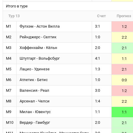
Итого в туре
Тур 13
Счет
Прогноз
М1
Фулхэм - Астон Вилла
3:1
1:2
М2
Рейнджерс - Селтик
1:0
2:2
М3
Хоффенхайм - Кёльн
2:0
2:1
М4
Штутгарт - Вольфсбург
4:1
1:1
М5
Лацио - Удинезе
1:3
2:1
М6
Атлетик - Бетис
1:0
0:0
М7
Валенсия - Реал
3:0
1:2
М8
Арсенал - Челси
1:4
2:2
М9
Милан - Ювентус
1:1
1:1
М10
Вердер - Гамбург
2:0
2:1