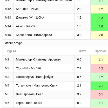
М11
Манчестер Юнайтед - Манчестер Сити
2:0
3:1
М12
Кальяри - Рома
2:2
1:2
М13
Динамо (М) - ЦСКА
1:2
1:2
М14
Аякс - Твенте
1:0
1:0
М15
Барселона - Вильярреал
3:3
2:0
Итого в туре
Тур 14
Счет
Прогноз
М1
Манчестер Юнайтед - Арсенал
0:0
3:1
М2
Удинезе - Милан
2:1
1:2
М3
Ганновер 96 - Вольфсбург
0:5
1:2
М4
Тоттенхэм - Манчестер Сити
2:1
2:1
М5
Вильярреал - Реал
3:2
0:1
М6
Герта - Шальке 04
0:0
1:1