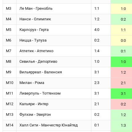
М3
Ле Ман - Гренобль
1:1
1:0
М4
Нанси - Олимпик
1:2
0:2
М5
Карлсруэ - Герта
4:0
1:1
М6
Ницца - Тулуза
0:2
0:0
М7
Атлетик - Атлетико
1:4
0:1
М8
Севилья - Депортиво
1:0
1:0
М9
Вильярреал - Валенсия
3:1
1:2
М10
Милан - Рома
2:3
2:1
М11
Ливерпуль - Тоттенхэм
3:1
3:1
М12
Кальяри - Интер
2:1
0:2
М13
Фулхэм - Эвертон
0:2
1:2
М14
Халл Сити - Манчестер Юнайтед
0:1
1:3