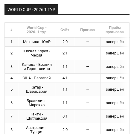
WORLD CUP - 2026 1 ТУР
World Cup -
Приём
#
Счёт
Прогноз
2026. 1 тур
прогнозов
1
Мексика - ЮАР
2:0
—
завершён
Южная Корея -
2
2:1
—
завершён
Чехия
Канада - Босния
3
1:1
—
завершён
и Герцеговина
4
США - Парагвай
4:1
—
завершён
Катар -
5
1:1
—
завершён
Швейцария
Бразилия -
6
1:1
—
завершён
Марокко
Гаити -
7
0:1
—
завершён
Шотландия
Австралия -
8
2:0
—
завершён
Турция