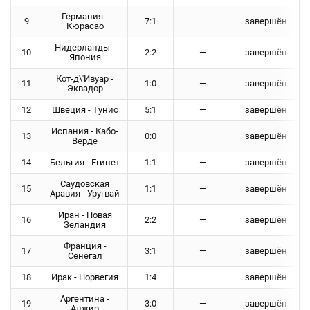
Германия -
9
7:1
—
завершён
Кюрасао
Нидерланды -
10
2:2
—
завершён
Япония
Кот-д\'Ивуар -
11
1:0
—
завершён
Эквадор
12
Швеция - Тунис
5:1
—
завершён
Испания - Кабо-
13
0:0
—
завершён
Верде
14
Бельгия - Египет
1:1
—
завершён
Саудовская
15
1:1
—
завершён
Аравия - Уругвай
Иран - Новая
16
2:2
—
завершён
Зеландия
Франция -
17
3:1
—
завершён
Сенегал
18
Ирак - Норвегия
1:4
—
завершён
Аргентина -
19
3:0
—
завершён
Алжир