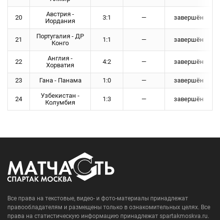
Австрия -
20
3:1
—
завершён
Иордания
Португалия - ДР
21
1:1
—
завершён
Конго
Англия -
22
4:2
—
завершён
Хорватия
23
Гана - Панама
1:0
—
завершён
Узбекистан -
24
1:3
—
завершён
Колумбия
Все права на текстовые, видео- и фото-материалы принадлежат
правообладателям и размещены только в ознакомительных целях. Все
права на статистическую информацию принадлежат spartakmoskva.ru.