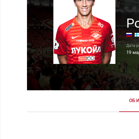
Р
19 ма
ОБ 